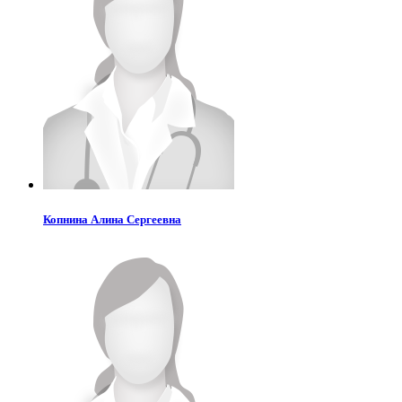
Копнина
Алина Сергеевна