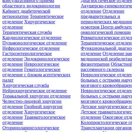
консультативного приёма
Диагностическое отделе
областного эндокринологии
Акушерско-гинекологиче
Кабинет диабетической
отделение
Отделение
ретинопатии
Терапевтическое
предварительных и
отделение
Хирургическое
периодических медицин
отделение
осмотров
Центр амбулат
Терапевтическая служба
онкологической помощи
Кардиологическое отделение
Ревматологическое отде
Пульмонологическое отделение
Терапевтическое отделе
Нефрологическое отделение
Функциональной диагно
Гастроэнтерологическое
отделение
Отделение ра
отделение
Эндокринологическое
медицинской реабилита
отделение
Неврологическое
физиотерапии
Областной
отделение
Гематологическое
рассеянного склероза
отделение c блоком асептических
Неврологическое отделе
палат
больных с острыми нар
Хирургическая служба
мозгового кровообращен
Нейрохирургическое отделение
Неврологическое отделе
Торакальной хирургии отделение
больных с острыми нар
Челюстно-лицевой хирургии
мозгового кровообращен
отделение
Гнойной хирургии
Детское хирургическое о
отделение
Хирургическое
Детское травматологичес
отделение
Травматологическое
отделение
Ожоговое отд
отделение
Колопроктологическое о
Оториноларингологическое
Трансплантации органов