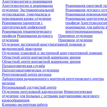
Анестезиология и реанимация
Анестезиологии и реанимации
Реанимация ожоговой т
отделение
Экстракорпоральной
Реанимация детского от
детоксикации, гемодиализа и
Реанимация новорожде
переливания крови отделение
Реанимация хирургическ
Реанимация пациентов с
профиля
Анестезиологии
хирургической инфекцией
реанимации для работы 
Реанимация терапевтического
рентгеноперационных
профиля
Реанимация родового
Приемное отделение
отделения
Приемное отделение
Отделение экстренной консультативной помощи и
медицинской эвакуации
Отделение плановой и экстренной консультативной помощи
Областной центр контактной коррекции зрения
Областной центр контактной коррекции зрения
Патанатомическая служба
Патологоанатомическое отделение
Рентгеновский центр региона
Лаборатория радиационного контроля рентгеновского центра
региона
Региональный сосудистый центр
Отделение неотложной кардиологии
Неврологическое
отделение для больных с острыми нарушениями мозгового
кровообращения
Клинико-экспертная работа