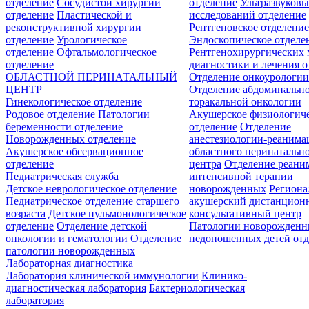
отделение
Сосудистой хирургии
отделение
Ультразвуков
отделение
Пластической и
исследований отделение
реконструктивной хирургии
Рентгеновское отделени
отделение
Урологическое
Эндоскопическое отделе
отделение
Офтальмологическое
Рентгенохирургических 
отделение
диагностики и лечения о
ОБЛАСТНОЙ ПЕРИНАТАЛЬНЫЙ
Отделение онкоурологи
ЦЕНТР
Отделение абдоминальн
Гинекологическое отделение
торакальной онкологии
Родовое отделение
Патологии
Акушерское физиологич
беременности отделение
отделение
Отделение
Новорожденных отделение
анестезиологии-реанима
Акушерское обсервационное
областного перинатальн
отделение
центра
Отделение реани
Педиатрическая служба
интенсивной терапии
Детское неврологическое отделение
новорожденных
Регион
Педиатрическое отделение старшего
акушерский дистанцион
возраста
Детское пульмонологическое
консультативный центр
отделение
Отделение детской
Патологии новорожденн
онкологии и гематологии
Отделение
недоношенных детей отд
патологии новорожденных
Лабораторная диагностика
Лаборатория клинической иммунологии
Клинико-
диагностическая лаборатория
Бактериологическая
лаборатория