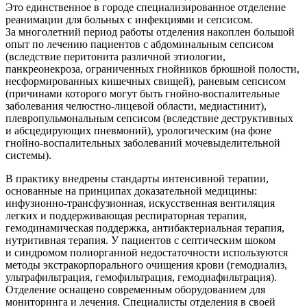
Это единственное в городе специализированное отделение
реанимации для больных с инфекциями и сепсисом.
За многолетний период работы отделения накоплен большой
опыт по лечению пациентов с абдоминальным сепсисом
(вследствие перитонита различной этиологии,
панкреонекроза, ограниченных гнойников брюшной полости,
несформированных кишечных свищей), раневым сепсисом
(причинами которого могут быть
гнойно-воспалительные
заболевания
челюстно-лицевой
области, медиастинит),
плевропульмональным сепсисом (вследствие деструктивных
и абсцедирующих пневмоний), урологическим (на фоне
гнойно-воспалительных
заболеваний мочевыделительной
системы).
В практику внедрены стандарты интенсивной терапии,
основанные на принципах доказательной медицины:
инфузионно-трансфузионная
, искусственная вентиляция
легких и поддерживающая респираторная терапия,
гемодинамическая поддержка, антибактериальная терапия,
нутритивная терапия. У пациентов с септическим шоком
и синдромом полиорганной недостаточности используются
методы экстракорпорального очищения крови (гемодиализ,
ультрафильтрация, гемофильтрация, гемодиафильтрация).
Отделение оснащено современным оборудованием для
мониторинга и лечения. Специалисты отделения в своей