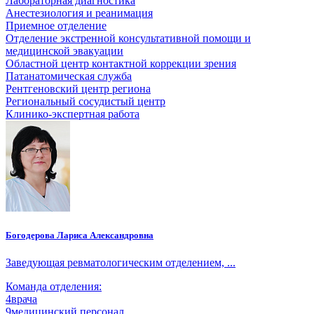
Лабораторная диагностика
Анестезиология и реанимация
Приемное отделение
Отделение экстренной консультативной помощи и
медицинской эвакуации
Областной центр контактной коррекции зрения
Патанатомическая служба
Рентгеновский центр региона
Региональный сосудистый центр
Клинико-экспертная работа
Богодерова Лариса Александровна
Заведующая ревматологическим отделением, ...
Команда отделения:
4
врача
9
медицинский персонал