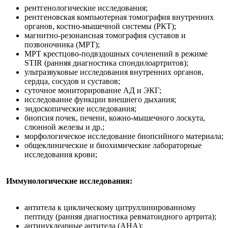
рентгенологические исследования;
рентгеновская компьютерная томография внутренних
органов, костно-мышечной системы (РКТ);
магнитно-резонансная томография суставов и
позвоночника (МРТ);
МРТ крестцово-подвздошных сочленений в режиме
STIR (ранняя диагностика спондилоартритов);
ультразвуковые исследования внутренних органов,
сердца, сосудов и суставов;
суточное мониторирование АД и ЭКГ;
исследование функции внешнего дыхания;
эндоскопические исследования;
биопсия почек, печени, кожно-мышечного лоскута,
слюнной железы и др.;
морфологическое исследование биопсийного материала;
общеклинические и биохимические лабораторные
исследования крови;
Иммунологические исследования:
антитела к циклическому цитруллинированному
пептиду (ранняя диагностика ревматоидного артрита);
антинуклеарные антитела (АНА);