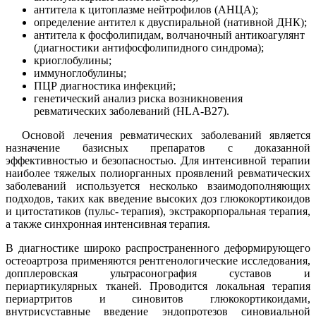
антитела к цитоплазме нейтрофилов (АНЦА);
определение антител к двуспиральной (нативной ДНК);
антитела к фосфолипидам, волчаночный антикоагулянт
(диагностики антифосфолипидного синдрома);
криоглобулины;
иммуноглобулины;
ПЦР диагностика инфекций;
генетический анализ риска возникновения
ревматических заболеваний (HLA-B27).
Основой лечения ревматических заболеваний является
назначение базисных препаратов с доказанной
эффективностью и безопасностью. Для интенсивной терапии
наиболее тяжелых полиорганных проявлений ревматических
заболеваний используется несколько взаимодополняющих
подходов, таких как введение высоких доз глюкокортикоидов
и цитостатиков (пульс- терапия), экстракорпоральная терапия,
а также синхронная интенсивная терапия.
В диагностике широко распространенного деформирующего
остеоартроза применяются рентгенологические исследования,
допплеровская ультрасонография суставов и
периартикулярных тканей. Проводится локальная терапия
периартритов и синовитов глюкокортикоидами,
внутрисуставные введение эндопротезов синовиальной