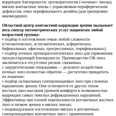
коррекции близорукости: ортокератология («ночные» линзы),
мягкие контактные линзы с управляемым периферическим
дефокусом, очки перифокального дизайна (для тренировки
аккомодации).
Областной центр контактной коррекции зрения оказывает
весь спектр оптометрических услуг пациентам любой
возрастной группы:
• подбор и изготовление очков любой сложности
(стигматических, астигматических, асферических,
бифокальных, офисных, прогрессивных, перифокальных);
• подбор ночных ортокератологических линз для торможения
прогрессирующей близорукости. Преимущество ОК-линз
заключается в отсутствие рисков, связанных
с хирургическими операциями — результат воздействия
ночных линз полностью обратим — достаточно прекратить
их ношение;
• подбор склеральных газопроницаемых линз при сложных
нарушениях зрения. Они отличаются от других типов
жестких линз высоким уровнем комфорта и возможностью
коррекции самых тяжелых рефракционных нарушений.
Эффективны при плохой переносимости роговичных жестких
линз и низком зрении в мягких линзах;
• индивидуальное изготовление мягких и роговичных
газопроницаемых контактных линз с применением