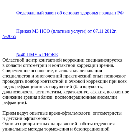
Федеральный закон об основах здоровья граждан РФ
Приказ МЗ НСО (платные услуги) от 07.11.2012г.
№2065
№40 ПМУ в ГНОКБ
Областной центр контактной коррекции специализируется
в области оптометрии и контактной коррекции зрения.
Современное оснащение, высокая квалификация
специалистов и многолетний практический опыт позволяют
проводить подбор контактной и очковой коррекции при всех
видах рефракционных нарушений (близорукость,
дальнозоркость, астигматизм, кератоконус, афакия, возрастное
снижение зрения вблизи, послеоперационные аномалии
рефракций).
Прием ведут опытные врачи-офтальмологи, оптометристы
и детский офтальмолог.
Одно из приоритетных направлений работы отделения —
уникальные методы торможения и безоперационной