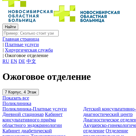
Главная страница
|
Платные услуги
|
Хирургическая служба
|
Ожоговое отделение
RU
EN
DE
中文
Ожоговое отделение
7 Корпус, 4 Этаж
Показать все
Поликлиника
Поликлиника-Платные услуги
Детский консультативно
Дневной стационар
Кабинет
диагностический центр
консультативного приёма
Диагностическое отделе
областного эндокринологии
Акушерско-гинекологиче
Кабинет диабетической
отделение
Отделение