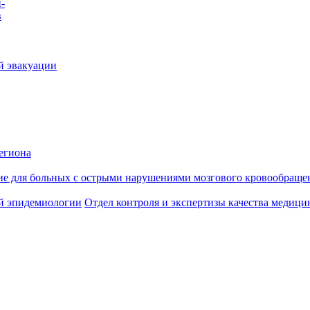
-
в
й эвакуации
егиона
ие для больных с острыми нарушениями мозгового кровообраще
й эпидемиологии
Отдел контроля и экспертизы качества медиц