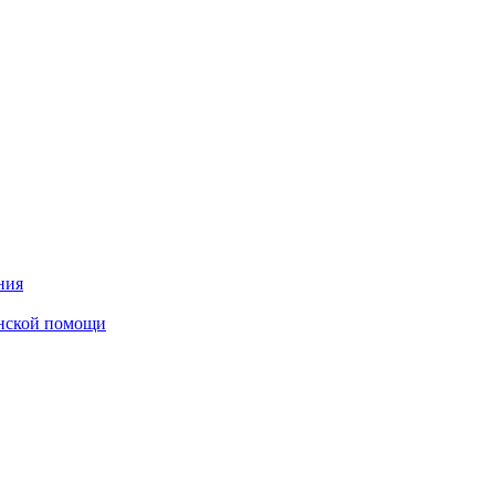
ния
инской помощи