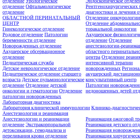
отделение
Урологическое
Эндоскопическое отделе
отделение
Офтальмологическое
Рентгенохирургических 
отделение
диагностики и лечения о
ОБЛАСТНОЙ ПЕРИНАТАЛЬНЫЙ
Отделение онкоурологи
ЦЕНТР
Отделение абдоминальн
Гинекологическое отделение
торакальной онкологии
Родовое отделение
Патологии
Акушерское физиологич
беременности отделение
отделение
Отделение
Новорожденных отделение
анестезиологии-реанима
Акушерское обсервационное
областного перинатальн
отделение
центра
Отделение реани
Педиатрическая служба
интенсивной терапии
Детское неврологическое отделение
новорожденных
Регион
Педиатрическое отделение старшего
акушерский дистанцион
возраста
Детское пульмонологическое
консультативный центр
отделение
Отделение детской
Патологии новорожденн
онкологии и гематологии
Отделение
недоношенных детей отд
патологии новорожденных
Лабораторная диагностика
Лаборатория клинической иммунологии
Клинико-диагностичес
Анестезиология и реанимация
Анестезиологии и реанимации
Реанимация ожоговой т
отделение
Экстракорпоральной
Реанимация детского от
детоксикации, гемодиализа и
Реанимация новорожде
переливания крови отделение
Реанимация хирургическ