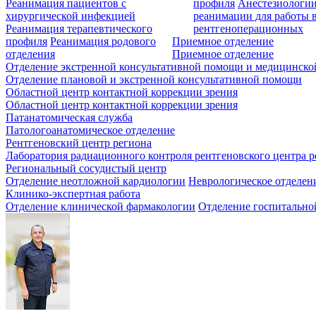
Реанимация пациентов с
профиля
Анестезиологии
хирургической инфекцией
реанимации для работы 
Реанимация терапевтического
рентгеноперационных
профиля
Реанимация родового
Приемное отделение
отделения
Приемное отделение
Отделение экстренной консультативной помощи и медицинско
Отделение плановой и экстренной консультативной помощи
Областной центр контактной коррекции зрения
Областной центр контактной коррекции зрения
Патанатомическая служба
Патологоанатомическое отделение
Рентгеновский центр региона
Лаборатория радиационного контроля рентгеновского центра р
Региональный сосудистый центр
Отделение неотложной кардиологии
Неврологическое отделен
Клинико-экспертная работа
Отделение клинической фармакологии
Отделение госпитально