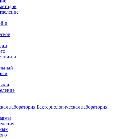
ние
методов
тделение
и
ой и
еское
ции
ого
мации и
альный
ный
ых и
еление
кая лаборатория
Бактериологическая лаборатория
равмы
деления
нных
ого