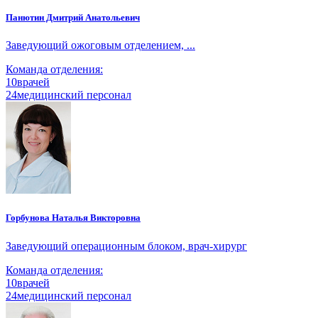
Панютин Дмитрий Анатольевич
Заведующий ожоговым отделением, ...
Команда отделения:
10
врачей
24
медицинский персонал
Горбунова Наталья Викторовна
Заведующий операционным блоком, врач-хирург
Команда отделения:
10
врачей
24
медицинский персонал