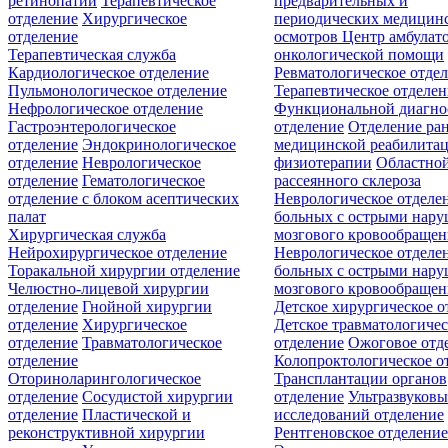
ретинопатии
Терапевтическое
предварительных и
отделение
Хирургическое
периодических медицин
отделение
осмотров
Центр амбулат
Терапевтическая служба
онкологической помощи
Кардиологическое отделение
Ревматологическое отде
Пульмонологическое отделение
Терапевтическое отделе
Нефрологическое отделение
Функциональной диагно
Гастроэнтерологическое
отделение
Отделение ра
отделение
Эндокринологическое
медицинской реабилита
отделение
Неврологическое
физиотерапии
Областной
отделение
Гематологическое
рассеянного склероза
отделение c блоком асептических
Неврологическое отделе
палат
больных с острыми нар
Хирургическая служба
мозгового кровообращен
Нейрохирургическое отделение
Неврологическое отделе
Торакальной хирургии отделение
больных с острыми нар
Челюстно-лицевой хирургии
мозгового кровообращен
отделение
Гнойной хирургии
Детское хирургическое о
отделение
Хирургическое
Детское травматологичес
отделение
Травматологическое
отделение
Ожоговое отд
отделение
Колопроктологическое о
Оториноларингологическое
Трансплантации органов
отделение
Сосудистой хирургии
отделение
Ультразвуков
отделение
Пластической и
исследований отделение
реконструктивной хирургии
Рентгеновское отделени