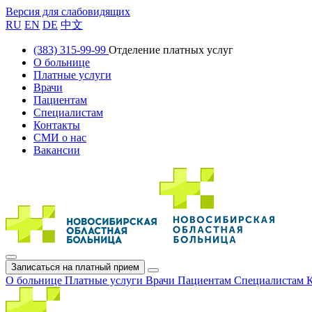
Версия для слабовидящих
RU
EN
DE
中文
(383) 315-99-99
Отделение платных услуг
О больнице
Платные услуги
Врачи
Пациентам
Специалистам
Контакты
СМИ о нас
Вакансии
Записаться на платный прием
О больнице
Платные услуги
Врачи
Пациентам
Специалистам