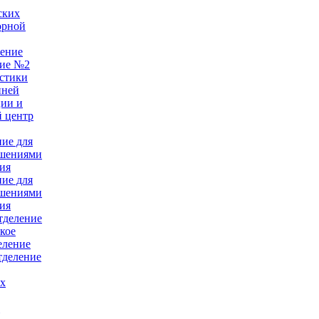
ских
орной
ление
ние №2
стики
нней
ции и
 центр
ние для
ушениями
ия
ние для
ушениями
ия
тделение
кое
еление
тделение
ых
е