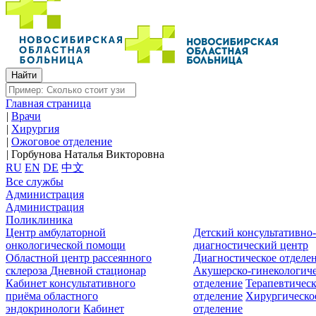
Главная страница
|
Врачи
|
Хирургия
|
Ожоговое отделение
|
Горбунова Наталья Викторовна
RU
EN
DE
中文
Все службы
Администрация
Администрация
Поликлиника
Центр амбулаторной
Детский консультативно
онкологической помощи
диагностический центр
Областной центр рассеянного
Диагностическое отделе
склероза
Дневной стационар
Акушерско-гинекологиче
Кабинет консультативного
отделение
Терапевтическ
приёма областного
отделение
Хирургическо
эндокринологи
Кабинет
отделение