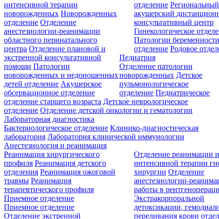
интенсивной терапии
отделение
Региональны
новорожденных
Новорожденных
акушерский дистанцион
отделение
Отделение
консультативный центр
анестезиологии-реанимации
Гинекологическое отдел
областного перинатального
Патологии беременност
центра
Отделение плановой и
отделение
Родовое отдел
экстренной консультативной
Педиатрия
помощи
Патологии
Отделение патологии
новорожденных и недоношенных
новорожденных
Детское
детей отделение
Акушерское
пульмонологическое
обсервационное отделение
отделение
Педиатрическое
отделение старшего возраста
Детское неврологическое
отделение
Отделение детской онкологии и гематологии
Лабораторная диагностика
Бактериологическое отделение
Клинико-диагностическая
лаборатория
Лаборатория клинической иммунологии
Анестезиология и реанимация
Реанимация хирургического
Отделение реанимации 
профиля
Реанимация детского
интенсивной терапии г
отделения
Реанимация ожоговой
хирургии
Отделение
травмы
Реанимация
анестезиологии-реанима
терапевтического профиля
работы в рентгеноперац
Приемное отделение
Экстракорпоральной
Приемное отделение
детоксикации, гемодиали
Отделение экстренной
переливания крови отде