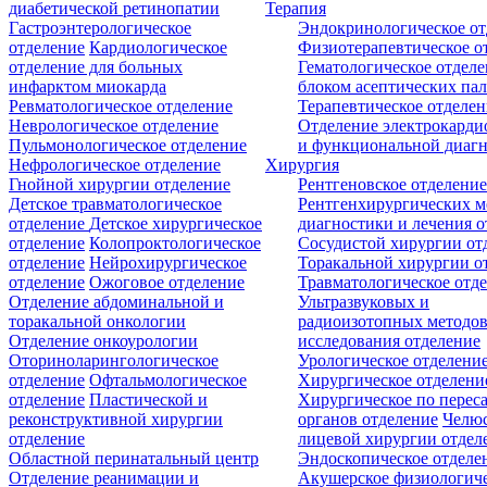
диабетической ретинопатии
Терапия
Гастроэнтерологическое
Эндокринологическое от
отделение
Кардиологическое
Физиотерапевтическое о
отделение для больных
Гематологическое отделе
инфарктом миокарда
блоком асептических пал
Ревматологическое отделение
Терапевтическое отделе
Неврологическое отделение
Отделение электрокарди
Пульмонологическое отделение
и функциональной диаг
Нефрологическое отделение
Хирургия
Гнойной хирургии отделение
Рентгеновское отделени
Детское травматологическое
Рентгенхирургических м
отделение
Детское хирургическое
диагностики и лечения о
отделение
Колопроктологическое
Сосудистой хирургии от
отделение
Нейрохирургическое
Торакальной хирургии о
отделение
Ожоговое отделение
Травматологическое отд
Отделение абдоминальной и
Ультразвуковых и
торакальной онкологии
радиоизотопных методо
Отделение онкоурологии
исследования отделение
Оториноларингологическое
Урологическое отделени
отделение
Офтальмологическое
Хирургическое отделени
отделение
Пластической и
Хирургическое по перес
реконструктивной хирургии
органов отделение
Челюс
отделение
лицевой хирургии отдел
Областной перинатальный центр
Эндоскопическое отделе
Отделение реанимации и
Акушерское физиологич