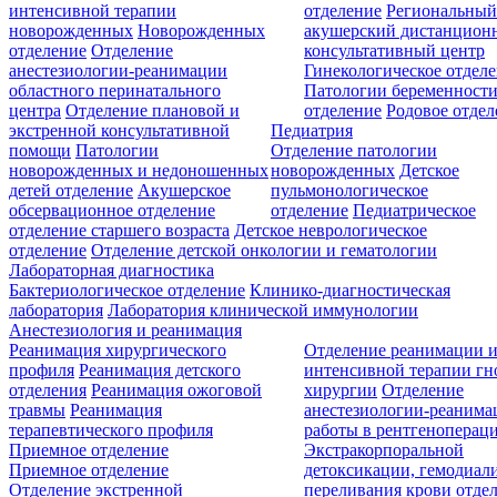
интенсивной терапии
отделение
Региональны
новорожденных
Новорожденных
акушерский дистанцион
отделение
Отделение
консультативный центр
анестезиологии-реанимации
Гинекологическое отдел
областного перинатального
Патологии беременност
центра
Отделение плановой и
отделение
Родовое отдел
экстренной консультативной
Педиатрия
помощи
Патологии
Отделение патологии
новорожденных и недоношенных
новорожденных
Детское
детей отделение
Акушерское
пульмонологическое
обсервационное отделение
отделение
Педиатрическое
отделение старшего возраста
Детское неврологическое
отделение
Отделение детской онкологии и гематологии
Лабораторная диагностика
Бактериологическое отделение
Клинико-диагностическая
лаборатория
Лаборатория клинической иммунологии
Анестезиология и реанимация
Реанимация хирургического
Отделение реанимации 
профиля
Реанимация детского
интенсивной терапии г
отделения
Реанимация ожоговой
хирургии
Отделение
травмы
Реанимация
анестезиологии-реанима
терапевтического профиля
работы в рентгеноперац
Приемное отделение
Экстракорпоральной
Приемное отделение
детоксикации, гемодиали
Отделение экстренной
переливания крови отде