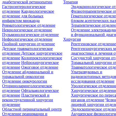
диабетической ретинопатии
Терапия
Гастроэнтерологическое
Эндокринологическое от
отделение
Кардиологическое
Физиотерапевтическое о
отделение для больных
Гематологическое отделе
инфарктом миокарда
блоком асептических пал
Ревматологическое отделение
Терапевтическое отделе
Неврологическое отделение
Отделение электрокарди
Пульмонологическое отделение
и функциональной диаг
Нефрологическое отделение
Хирургия
Гнойной хирургии отделение
Рентгеновское отделени
Детское травматологическое
Рентгенхирургических м
отделение
Детское хирургическое
диагностики и лечения о
отделение
Колопроктологическое
Сосудистой хирургии от
отделение
Нейрохирургическое
Торакальной хирургии о
отделение
Ожоговое отделение
Травматологическое отд
Отделение абдоминальной и
Ультразвуковых и
торакальной онкологии
радиоизотопных методо
Отделение онкоурологии
исследования отделение
Оториноларингологическое
Урологическое отделени
отделение
Офтальмологическое
Хирургическое отделени
отделение
Пластической и
Хирургическое по перес
реконструктивной хирургии
органов отделение
Челюс
отделение
лицевой хирургии отдел
Областной перинатальный центр
Эндоскопическое отделе
Отделение реанимации и
Акушерское физиологич