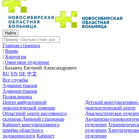
Главная страница
|
Врачи
|
Хирургия
|
Ожоговое отделение
|
Баханец Евгений Александрович
RU
EN
DE
中文
Все службы
Администрация
Администрация
Поликлиника
Центр амбулаторной
Детский консультативно
онкологической помощи
диагностический центр
Областной центр рассеянного
Диагностическое отделе
склероза
Дневной стационар
Акушерско-гинекологиче
Кабинет консультативного
отделение
Терапевтическ
приёма областного
отделение
Хирургическо
эндокринологи
Кабинет
отделение