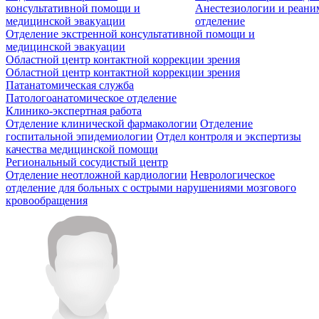
консультативной помощи и
Анестезиологии и реан
медицинской эвакуации
отделение
Отделение экстренной консультативной помощи и
медицинской эвакуации
Областной центр контактной коррекции зрения
Областной центр контактной коррекции зрения
Патанатомическая служба
Патологоанатомическое отделение
Клинико-экспертная работа
Отделение клинической фармакологии
Отделение
госпитальной эпидемиологии
Отдел контроля и экспертизы
качества медицинской помощи
Региональный сосудистый центр
Отделение неотложной кардиологии
Неврологическое
отделение для больных с острыми нарушениями мозгового
кровообращения