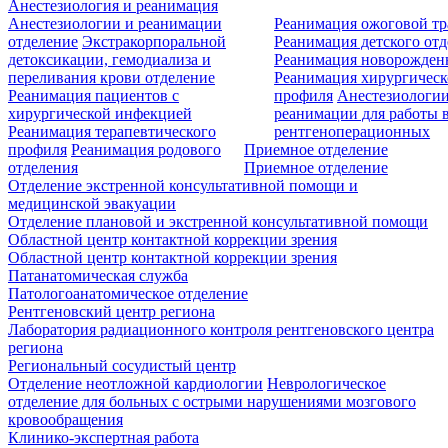
Анестезиология и реанимация
Анестезиологии и реанимации
Реанимация ожоговой т
отделение
Экстракорпоральной
Реанимация детского от
детоксикации, гемодиализа и
Реанимация новорожде
переливания крови отделение
Реанимация хирургическ
Реанимация пациентов с
профиля
Анестезиологии
хирургической инфекцией
реанимации для работы 
Реанимация терапевтического
рентгеноперационных
профиля
Реанимация родового
Приемное отделение
отделения
Приемное отделение
Отделение экстренной консультативной помощи и
медицинской эвакуации
Отделение плановой и экстренной консультативной помощи
Областной центр контактной коррекции зрения
Областной центр контактной коррекции зрения
Патанатомическая служба
Патологоанатомическое отделение
Рентгеновский центр региона
Лаборатория радиационного контроля рентгеновского центра
региона
Региональный сосудистый центр
Отделение неотложной кардиологии
Неврологическое
отделение для больных с острыми нарушениями мозгового
кровообращения
Клинико-экспертная работа