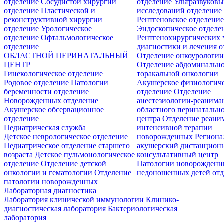
отделение
Сосудистой хирургии
отделение
Ультразвуков
отделение
Пластической и
исследований отделение
реконструктивной хирургии
Рентгеновское отделени
отделение
Урологическое
Эндоскопическое отделе
отделение
Офтальмологическое
Рентгенохирургических 
отделение
диагностики и лечения о
ОБЛАСТНОЙ ПЕРИНАТАЛЬНЫЙ
Отделение онкоурологи
ЦЕНТР
Отделение абдоминальн
Гинекологическое отделение
торакальной онкологии
Родовое отделение
Патологии
Акушерское физиологич
беременности отделение
отделение
Отделение
Новорожденных отделение
анестезиологии-реанима
Акушерское обсервационное
областного перинатальн
отделение
центра
Отделение реани
Педиатрическая служба
интенсивной терапии
Детское неврологическое отделение
новорожденных
Регион
Педиатрическое отделение старшего
акушерский дистанцион
возраста
Детское пульмонологическое
консультативный центр
отделение
Отделение детской
Патологии новорожденн
онкологии и гематологии
Отделение
недоношенных детей отд
патологии новорожденных
Лабораторная диагностика
Лаборатория клинической иммунологии
Клинико-
диагностическая лаборатория
Бактериологическая
лаборатория