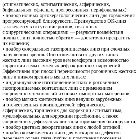
(стигматических, астигматических, асферических,
бифокальных, офисных, прогрессивных, перифокальных);
• подбор ночных ортокератологических линз для торможения
прогрессирующей близорукости. Преимущество ОК-линз
заключается в отсутствие рисков, связанных
с хирургическими операциями — результат воздействия
ночных линз полностью обратим — достаточно прекратить
их ношение;
• подбор склеральных газопроницаемых линз при сложных
нарушениях зрения. Они отличаются от других типов
жестких линз высоким уровнем комфорта и возможностью
коррекции самых тяжелых рефракционных нарушений.
Эффективны при плохой переносимости роговичных жестких
линз и низком зрении в мягких линзах;
• индивидуальное изготовление мягких и роговичных
газопроницаемых контактных линз с применением
современных технологий из новых импортных материалов;
• подбор мягких контактных линз ведущих зарубежных
и отечественных производителей: сферических,
асферических, торических для коррекции астигматизма,
мультифокальных для коррекции пресбиопии, а также
современных дефокусных линз для торможения близорукости;
• подбор цветных декоративных линз с любой оптикой;
• подбор косметических линз для маскировки дефектов
переднего отдела глаза (рубцы и помутнения роговицы,