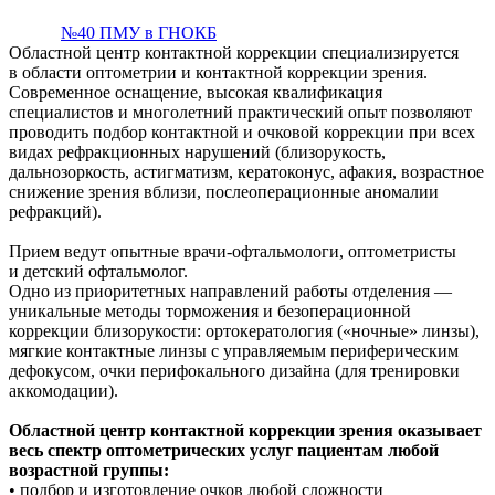
№40 ПМУ в ГНОКБ
Областной центр контактной коррекции специализируется
в области оптометрии и контактной коррекции зрения.
Современное оснащение, высокая квалификация
специалистов и многолетний практический опыт позволяют
проводить подбор контактной и очковой коррекции при всех
видах рефракционных нарушений (близорукость,
дальнозоркость, астигматизм, кератоконус, афакия, возрастное
снижение зрения вблизи, послеоперационные аномалии
рефракций).
Прием ведут опытные врачи-офтальмологи, оптометристы
и детский офтальмолог.
Одно из приоритетных направлений работы отделения —
уникальные методы торможения и безоперационной
коррекции близорукости: ортокератология («ночные» линзы),
мягкие контактные линзы с управляемым периферическим
дефокусом, очки перифокального дизайна (для тренировки
аккомодации).
Областной центр контактной коррекции зрения оказывает
весь спектр оптометрических услуг пациентам любой
возрастной группы:
• подбор и изготовление очков любой сложности