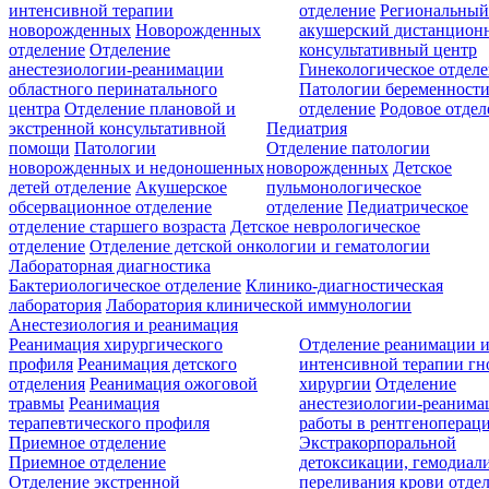
интенсивной терапии
отделение
Региональны
новорожденных
Новорожденных
акушерский дистанцион
отделение
Отделение
консультативный центр
анестезиологии-реанимации
Гинекологическое отдел
областного перинатального
Патологии беременност
центра
Отделение плановой и
отделение
Родовое отдел
экстренной консультативной
Педиатрия
помощи
Патологии
Отделение патологии
новорожденных и недоношенных
новорожденных
Детское
детей отделение
Акушерское
пульмонологическое
обсервационное отделение
отделение
Педиатрическое
отделение старшего возраста
Детское неврологическое
отделение
Отделение детской онкологии и гематологии
Лабораторная диагностика
Бактериологическое отделение
Клинико-диагностическая
лаборатория
Лаборатория клинической иммунологии
Анестезиология и реанимация
Реанимация хирургического
Отделение реанимации 
профиля
Реанимация детского
интенсивной терапии г
отделения
Реанимация ожоговой
хирургии
Отделение
травмы
Реанимация
анестезиологии-реанима
терапевтического профиля
работы в рентгеноперац
Приемное отделение
Экстракорпоральной
Приемное отделение
детоксикации, гемодиали
Отделение экстренной
переливания крови отде