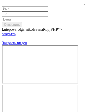
kutepova-olga-nikolaevna
Код PHP
">
закрыть
Закрыть видео