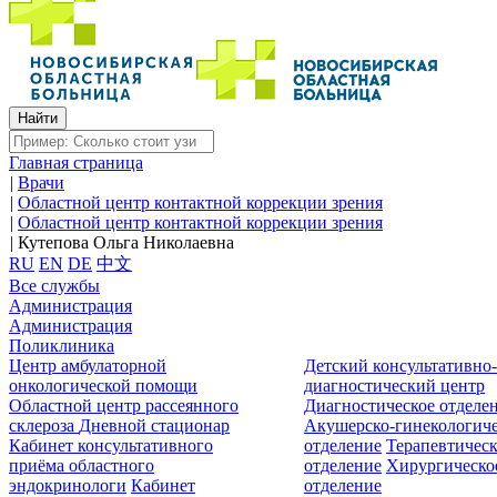
Главная страница
|
Врачи
|
Областной центр контактной коррекции зрения
|
Областной центр контактной коррекции зрения
|
Кутепова Ольга Николаевна
RU
EN
DE
中文
Все службы
Администрация
Администрация
Поликлиника
Центр амбулаторной
Детский консультативно
онкологической помощи
диагностический центр
Областной центр рассеянного
Диагностическое отделе
склероза
Дневной стационар
Акушерско-гинекологиче
Кабинет консультативного
отделение
Терапевтическ
приёма областного
отделение
Хирургическо
эндокринологи
Кабинет
отделение