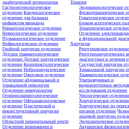
диабетической ретинопатии
Терапия
Гастроэнтерологическое
Эндокринологическое от
отделение
Кардиологическое
Физиотерапевтическое о
отделение для больных
Гематологическое отделе
инфарктом миокарда
блоком асептических пал
Ревматологическое отделение
Терапевтическое отделе
Неврологическое отделение
Отделение электрокарди
Пульмонологическое отделение
и функциональной диаг
Нефрологическое отделение
Хирургия
Гнойной хирургии отделение
Рентгеновское отделени
Детское травматологическое
Рентгенхирургических м
отделение
Детское хирургическое
диагностики и лечения о
отделение
Колопроктологическое
Сосудистой хирургии от
отделение
Нейрохирургическое
Торакальной хирургии о
отделение
Ожоговое отделение
Травматологическое отд
Отделение абдоминальной и
Ультразвуковых и
торакальной онкологии
радиоизотопных методо
Отделение онкоурологии
исследования отделение
Оториноларингологическое
Урологическое отделени
отделение
Офтальмологическое
Хирургическое отделени
отделение
Пластической и
Хирургическое по перес
реконструктивной хирургии
органов отделение
Челюс
отделение
лицевой хирургии отдел
Областной перинатальный центр
Эндоскопическое отделе
Отделение реанимации и
Акушерское физиологич