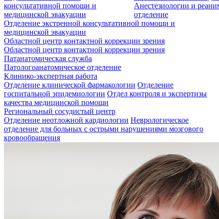
консультативной помощи и
Анестезиологии и реан
медицинской эвакуации
отделение
Отделение экстренной консультативной помощи и
медицинской эвакуации
Областной центр контактной коррекции зрения
Областной центр контактной коррекции зрения
Патанатомическая служба
Патологоанатомическое отделение
Клинико-экспертная работа
Отделение клинической фармакологии
Отделение
госпитальной эпидемиологии
Отдел контроля и экспертизы
качества медицинской помощи
Региональный сосудистый центр
Отделение неотложной кардиологии
Неврологическое
отделение для больных с острыми нарушениями мозгового
кровообращения