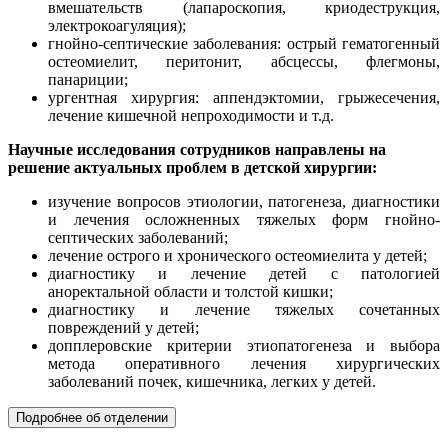
вмешательств (лапароскопия, криодеструкция,
электрокоагуляция);
гнойно-септические заболевания: острый гематогенный
остеомиелит, перитонит, абсцессы, флегмоны,
панариции;
ургентная хирургия: аппендэктомии, грыжесечения,
лечение кишечной непроходимости и т.д.
Научные исследования сотрудников направлены на
решение актуальных проблем в детской хирургии:
изучение вопросов этиологии, патогенеза, диагностики
и лечения осложненных тяжелых форм гнойно-
септических заболеваний;
лечение острого и хронического остеомиелита у детей;
диагностику и лечение детей с патологией
аноректальной области и толстой кишки;
диагностику и лечение тяжелых сочетанных
повреждений у детей;
допплеровские критерии этиопатогенеза и выбора
метода оперативного лечения хирургических
заболеваний почек, кишечника, легких у детей.
Подробнее об отделении