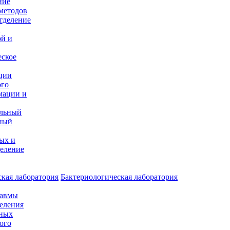
ние
методов
тделение
и
ой и
еское
ции
ого
мации и
альный
ный
ых и
еление
кая лаборатория
Бактериологическая лаборатория
равмы
деления
нных
ого