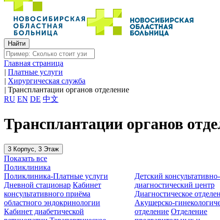
Главная страница
|
Платные услуги
|
Хирургическая служба
|
Трансплантации органов отделение
RU
EN
DE
中文
Трансплантации органов отде
3 Корпус, 3 Этаж
Показать все
Поликлиника
Поликлиника-Платные услуги
Детский консультативно
Дневной стационар
Кабинет
диагностический центр
консультативного приёма
Диагностическое отделе
областного эндокринологии
Акушерско-гинекологиче
Кабинет диабетической
отделение
Отделение