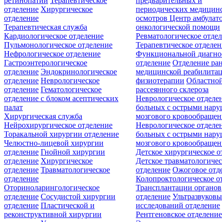
ретинопатии
Терапевтическое
предварительных и
отделение
Хирургическое
периодических медицин
отделение
осмотров
Центр амбулат
Терапевтическая служба
онкологической помощи
Кардиологическое отделение
Ревматологическое отде
Пульмонологическое отделение
Терапевтическое отделе
Нефрологическое отделение
Функциональной диагно
Гастроэнтерологическое
отделение
Отделение ра
отделение
Эндокринологическое
медицинской реабилита
отделение
Неврологическое
физиотерапии
Областной
отделение
Гематологическое
рассеянного склероза
отделение c блоком асептических
Неврологическое отделе
палат
больных с острыми нар
Хирургическая служба
мозгового кровообращен
Нейрохирургическое отделение
Неврологическое отделе
Торакальной хирургии отделение
больных с острыми нар
Челюстно-лицевой хирургии
мозгового кровообращен
отделение
Гнойной хирургии
Детское хирургическое о
отделение
Хирургическое
Детское травматологичес
отделение
Травматологическое
отделение
Ожоговое отд
отделение
Колопроктологическое о
Оториноларингологическое
Трансплантации органов
отделение
Сосудистой хирургии
отделение
Ультразвуков
отделение
Пластической и
исследований отделение
реконструктивной хирургии
Рентгеновское отделени