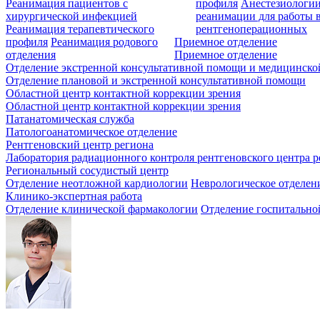
Реанимация пациентов с
профиля
Анестезиологии
хирургической инфекцией
реанимации для работы 
Реанимация терапевтического
рентгеноперационных
профиля
Реанимация родового
Приемное отделение
отделения
Приемное отделение
Отделение экстренной консультативной помощи и медицинско
Отделение плановой и экстренной консультативной помощи
Областной центр контактной коррекции зрения
Областной центр контактной коррекции зрения
Патанатомическая служба
Патологоанатомическое отделение
Рентгеновский центр региона
Лаборатория радиационного контроля рентгеновского центра р
Региональный сосудистый центр
Отделение неотложной кардиологии
Неврологическое отделен
Клинико-экспертная работа
Отделение клинической фармакологии
Отделение госпитально