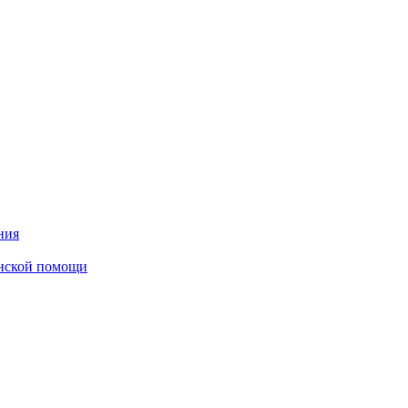
ния
инской помощи