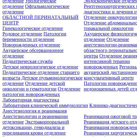
отделение
Урологическое
Эндоскопическое отделе
отделение
Офтальмологическое
Рентгенохирургических 
отделение
диагностики и лечения о
ОБЛАСТНОЙ ПЕРИНАТАЛЬНЫЙ
Отделение онкоурологи
ЦЕНТР
Отделение абдоминальн
Гинекологическое отделение
торакальной онкологии
Родовое отделение
Патологии
Акушерское физиологич
беременности отделение
отделение
Отделение
Новорожденных отделение
анестезиологии-реанима
Акушерское обсервационное
областного перинатальн
отделение
центра
Отделение реани
Педиатрическая служба
интенсивной терапии
Детское неврологическое отделение
новорожденных
Регион
Педиатрическое отделение старшего
акушерский дистанцион
возраста
Детское пульмонологическое
консультативный центр
отделение
Отделение детской
Патологии новорожденн
онкологии и гематологии
Отделение
недоношенных детей отд
патологии новорожденных
Лабораторная диагностика
Лаборатория клинической иммунологии
Клинико-диагностичес
Анестезиология и реанимация
Анестезиологии и реанимации
Реанимация ожоговой т
отделение
Экстракорпоральной
Реанимация детского от
детоксикации, гемодиализа и
Реанимация новорожде
переливания крови отделение
Реанимация хирургическ