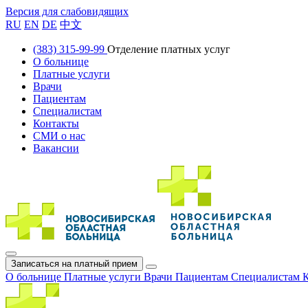
Версия для слабовидящих
RU
EN
DE
中文
(383) 315-99-99
Отделение платных услуг
О больнице
Платные услуги
Врачи
Пациентам
Специалистам
Контакты
СМИ о нас
Вакансии
Записаться на платный прием
О больнице
Платные услуги
Врачи
Пациентам
Специалистам