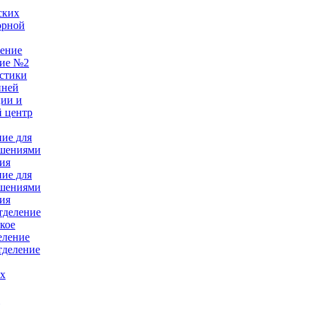
ских
орной
ление
ние №2
стики
нней
ции и
 центр
ние для
ушениями
ия
ние для
ушениями
ия
тделение
кое
еление
тделение
ых
е