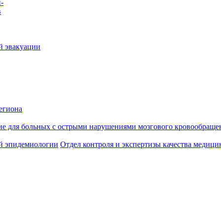
-
в
й эвакуации
егиона
ие для больных с острыми нарушениями мозгового кровообраще
й эпидемиологии
Отдел контроля и экспертизы качества медиц