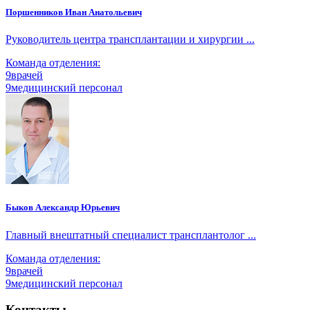
Поршенников Иван Анатольевич
Руководитель центра трансплантации и хирургии ...
Команда отделения:
9
врачей
9
медицинский персонал
Быков Александр Юрьевич
Главный внештатный специалист трансплантолог ...
Команда отделения:
9
врачей
9
медицинский персонал
Контакты