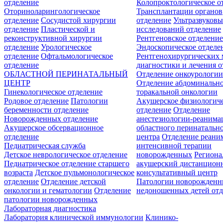
отделение
Колопроктологическое о
Оториноларингологическое
Трансплантации органов
отделение
Сосудистой хирургии
отделение
Ультразвуков
отделение
Пластической и
исследований отделение
реконструктивной хирургии
Рентгеновское отделени
отделение
Урологическое
Эндоскопическое отделе
отделение
Офтальмологическое
Рентгенохирургических 
отделение
диагностики и лечения о
ОБЛАСТНОЙ ПЕРИНАТАЛЬНЫЙ
Отделение онкоурологи
ЦЕНТР
Отделение абдоминальн
Гинекологическое отделение
торакальной онкологии
Родовое отделение
Патологии
Акушерское физиологич
беременности отделение
отделение
Отделение
Новорожденных отделение
анестезиологии-реанима
Акушерское обсервационное
областного перинатальн
отделение
центра
Отделение реани
Педиатрическая служба
интенсивной терапии
Детское неврологическое отделение
новорожденных
Регион
Педиатрическое отделение старшего
акушерский дистанцион
возраста
Детское пульмонологическое
консультативный центр
отделение
Отделение детской
Патологии новорожденн
онкологии и гематологии
Отделение
недоношенных детей отд
патологии новорожденных
Лабораторная диагностика
Лаборатория клинической иммунологии
Клинико-