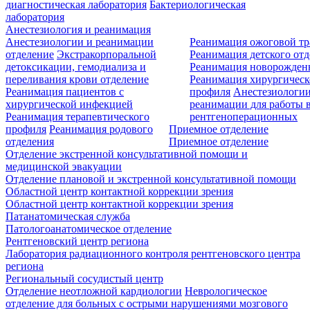
диагностическая лаборатория
Бактериологическая
лаборатория
Анестезиология и реанимация
Анестезиологии и реанимации
Реанимация ожоговой т
отделение
Экстракорпоральной
Реанимация детского от
детоксикации, гемодиализа и
Реанимация новорожде
переливания крови отделение
Реанимация хирургическ
Реанимация пациентов с
профиля
Анестезиологии
хирургической инфекцией
реанимации для работы 
Реанимация терапевтического
рентгеноперационных
профиля
Реанимация родового
Приемное отделение
отделения
Приемное отделение
Отделение экстренной консультативной помощи и
медицинской эвакуации
Отделение плановой и экстренной консультативной помощи
Областной центр контактной коррекции зрения
Областной центр контактной коррекции зрения
Патанатомическая служба
Патологоанатомическое отделение
Рентгеновский центр региона
Лаборатория радиационного контроля рентгеновского центра
региона
Региональный сосудистый центр
Отделение неотложной кардиологии
Неврологическое
отделение для больных с острыми нарушениями мозгового