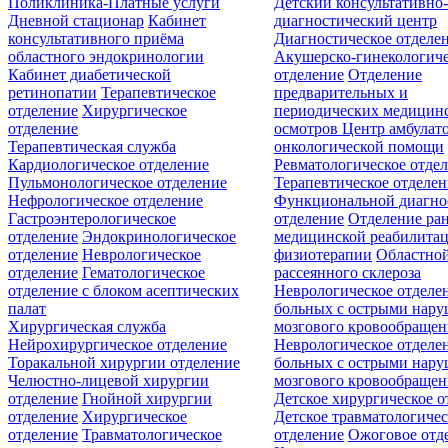
Поликлиника-Платные услуги
Детский консультативно
Дневной стационар
Кабинет
диагностический центр
консультативного приёма
Диагностическое отделе
областного эндокринологии
Акушерско-гинекологиче
Кабинет диабетической
отделение
Отделение
ретинопатии
Терапевтическое
предварительных и
отделение
Хирургическое
периодических медицин
отделение
осмотров
Центр амбулат
Терапевтическая служба
онкологической помощи
Кардиологическое отделение
Ревматологическое отде
Пульмонологическое отделение
Терапевтическое отделе
Нефрологическое отделение
Функциональной диагно
Гастроэнтерологическое
отделение
Отделение ра
отделение
Эндокринологическое
медицинской реабилита
отделение
Неврологическое
физиотерапии
Областной
отделение
Гематологическое
рассеянного склероза
отделение c блоком асептических
Неврологическое отделе
палат
больных с острыми нар
Хирургическая служба
мозгового кровообращен
Нейрохирургическое отделение
Неврологическое отделе
Торакальной хирургии отделение
больных с острыми нар
Челюстно-лицевой хирургии
мозгового кровообращен
отделение
Гнойной хирургии
Детское хирургическое о
отделение
Хирургическое
Детское травматологичес
отделение
Травматологическое
отделение
Ожоговое отд