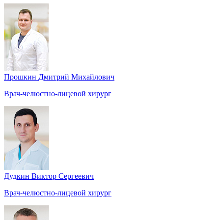
Прошкин Дмитрий Михайлович
Врач-челюстно-лицевой хирург
Дудкин Виктор Сергеевич
Врач-челюстно-лицевой хирург