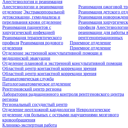
Анестезиология и реанимация
Анестезиологии и реанимации
Реанимация ожоговой т
отделение
Экстракорпоральной
Реанимация детского от
детоксикации, гемодиализа и
Реанимация новорожде
переливания крови отделение
Реанимация хирургическ
Реанимация пациентов с
профиля
Анестезиологии
хирургической инфекцией
реанимации для работы 
Реанимация терапевтического
рентгеноперационных
профиля
Реанимация родового
Приемное отделение
отделения
Приемное отделение
Отделение экстренной консультативной помощи и
медицинской эвакуации
Отделение плановой и экстренной консультативной помощи
Областной центр контактной коррекции зрения
Областной центр контактной коррекции зрения
Патанатомическая служба
Патологоанатомическое отделение
Рентгеновский центр региона
Лаборатория радиационного контроля рентгеновского центра
региона
Региональный сосудистый центр
Отделение неотложной кардиологии
Неврологическое
отделение для больных с острыми нарушениями мозгового
кровообращения
Клинико-экспертная работа