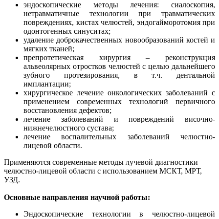
эндоскопические методы лечения: сиалоскопия,
нетравматичные технологии при травматических
повреждениях, кистах челюстей, эндогайморотомия при
одонтогенных синуситах;
удаление доброкачественных новообразований костей и
мягких тканей;
препротетическая хирургия – реконструкция
альвеолярных отростков челюстей с целью дальнейшего
зубного протезирования, в т.ч. дентальной
имплантации;
хирургическое лечение онкологических заболеваний с
применением современных технологий первичного
восстановления дефектов;
лечение заболеваний и повреждений височно-
нижнечелюстного сустава;
лечение воспалительных заболеваний челюстно-
лицевой области.
Применяются современные методы лучевой диагностики
челюстно-лицевой области с использованием МСКТ, МРТ,
УЗД.
Основные направления научной работы:
Эндоскопические технологии в челюстно-лицевой