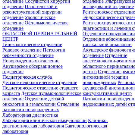
отделение
Сосудистой хирургии
отделение
Ультразвуков
отделение
Пластической и
исследований отделение
реконструктивной хирургии
Рентгеновское отделени
отделение
Урологическое
Эндоскопическое отделе
отделение
Офтальмологическое
Рентгенохирургических 
отделение
диагностики и лечения о
ОБЛАСТНОЙ ПЕРИНАТАЛЬНЫЙ
Отделение онкоурологи
ЦЕНТР
Отделение абдоминальн
Гинекологическое отделение
торакальной онкологии
Родовое отделение
Патологии
Акушерское физиологич
беременности отделение
отделение
Отделение
Новорожденных отделение
анестезиологии-реанима
Акушерское обсервационное
областного перинатальн
отделение
центра
Отделение реани
Педиатрическая служба
интенсивной терапии
Детское неврологическое отделение
новорожденных
Регион
Педиатрическое отделение старшего
акушерский дистанцион
возраста
Детское пульмонологическое
консультативный центр
отделение
Отделение детской
Патологии новорожденн
онкологии и гематологии
Отделение
недоношенных детей отд
патологии новорожденных
Лабораторная диагностика
Лаборатория клинической иммунологии
Клинико-
диагностическая лаборатория
Бактериологическая
лаборатория