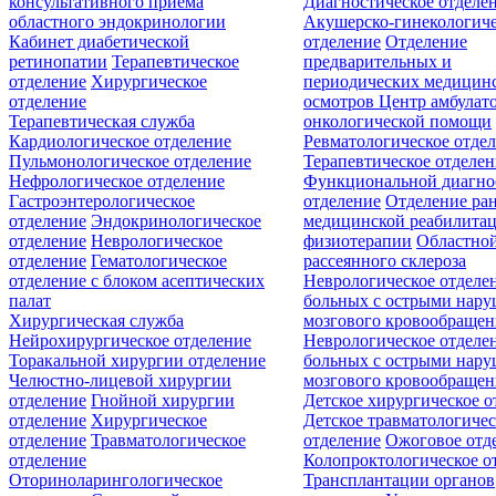
консультативного приёма
Диагностическое отделе
областного эндокринологии
Акушерско-гинекологиче
Кабинет диабетической
отделение
Отделение
ретинопатии
Терапевтическое
предварительных и
отделение
Хирургическое
периодических медицин
отделение
осмотров
Центр амбулат
Терапевтическая служба
онкологической помощи
Кардиологическое отделение
Ревматологическое отде
Пульмонологическое отделение
Терапевтическое отделе
Нефрологическое отделение
Функциональной диагно
Гастроэнтерологическое
отделение
Отделение ра
отделение
Эндокринологическое
медицинской реабилита
отделение
Неврологическое
физиотерапии
Областной
отделение
Гематологическое
рассеянного склероза
отделение c блоком асептических
Неврологическое отделе
палат
больных с острыми нар
Хирургическая служба
мозгового кровообращен
Нейрохирургическое отделение
Неврологическое отделе
Торакальной хирургии отделение
больных с острыми нар
Челюстно-лицевой хирургии
мозгового кровообращен
отделение
Гнойной хирургии
Детское хирургическое о
отделение
Хирургическое
Детское травматологичес
отделение
Травматологическое
отделение
Ожоговое отд
отделение
Колопроктологическое о
Оториноларингологическое
Трансплантации органов