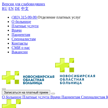
Версия для слабовидящих
RU
EN
DE
中文
(383) 315-99-99
Отделение платных услуг
О больнице
Платные услуги
Врачи
Пациентам
Специалистам
Контакты
СМИ о нас
Вакансии
Записаться на платный прием
О больнице
Платные услуги
Врачи
Пациентам
Специалистам