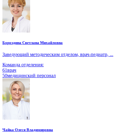
Бороздина Светлана Михайловна
Заведующий методическим отделом, врач-педиатр, ...
Команда отделения:
61
врач
50
медицинский персонал
Чайка Олеся Владимировна