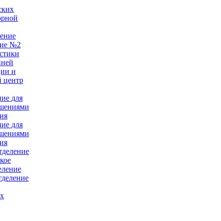
ских
орной
ление
ние №2
стики
нней
ции и
 центр
ние для
ушениями
ия
ние для
ушениями
ия
тделение
кое
еление
тделение
ых
е