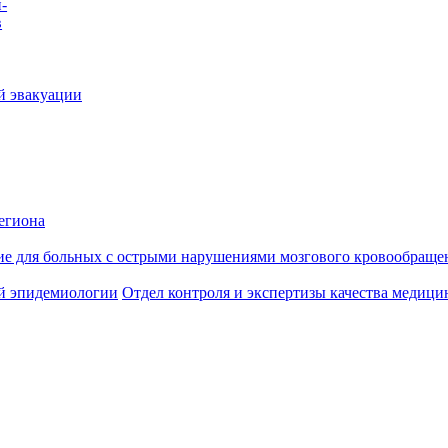
-
в
й эвакуации
егиона
ие для больных с острыми нарушениями мозгового кровообраще
й эпидемиологии
Отдел контроля и экспертизы качества медиц