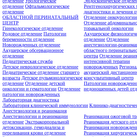
отделение
Урологическое
Эндоскопическое отделе
отделение
Офтальмологическое
Рентгенохирургических 
отделение
диагностики и лечения о
ОБЛАСТНОЙ ПЕРИНАТАЛЬНЫЙ
Отделение онкоурологи
ЦЕНТР
Отделение абдоминальн
Гинекологическое отделение
торакальной онкологии
Родовое отделение
Патологии
Акушерское физиологич
беременности отделение
отделение
Отделение
Новорожденных отделение
анестезиологии-реанима
Акушерское обсервационное
областного перинатальн
отделение
центра
Отделение реани
Педиатрическая служба
интенсивной терапии
Детское неврологическое отделение
новорожденных
Регион
Педиатрическое отделение старшего
акушерский дистанцион
возраста
Детское пульмонологическое
консультативный центр
отделение
Отделение детской
Патологии новорожденн
онкологии и гематологии
Отделение
недоношенных детей отд
патологии новорожденных
Лабораторная диагностика
Лаборатория клинической иммунологии
Клинико-диагностичес
Анестезиология и реанимация
Анестезиологии и реанимации
Реанимация ожоговой т
отделение
Экстракорпоральной
Реанимация детского от
детоксикации, гемодиализа и
Реанимация новорожде
переливания крови отделение
Реанимация хирургическ