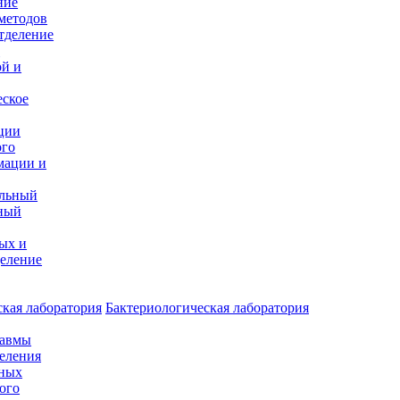
ние
методов
тделение
и
ой и
еское
ции
ого
мации и
альный
ный
ых и
еление
кая лаборатория
Бактериологическая лаборатория
равмы
деления
нных
ого