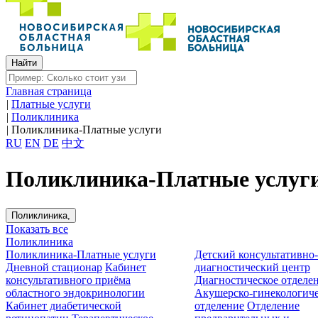
Главная страница
|
Платные услуги
|
Поликлиника
|
Поликлиника-Платные услуги
RU
EN
DE
中文
Поликлиника-Платные услуг
Поликлиника,
Показать все
Поликлиника
Поликлиника-Платные услуги
Детский консультативно
Дневной стационар
Кабинет
диагностический центр
консультативного приёма
Диагностическое отделе
областного эндокринологии
Акушерско-гинекологиче
Кабинет диабетической
отделение
Отделение