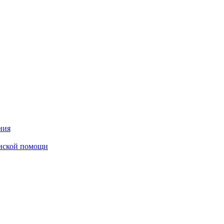
ния
инской помощи