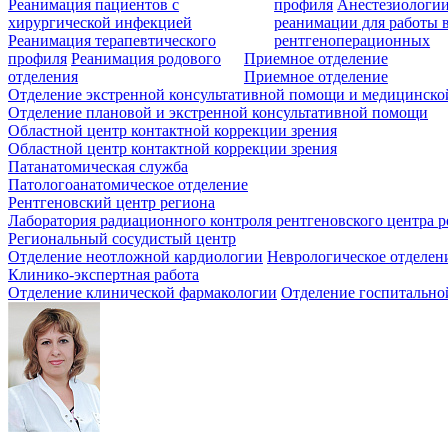
Реанимация пациентов с
профиля
Анестезиологии
хирургической инфекцией
реанимации для работы 
Реанимация терапевтического
рентгеноперационных
профиля
Реанимация родового
Приемное отделение
отделения
Приемное отделение
Отделение экстренной консультативной помощи и медицинско
Отделение плановой и экстренной консультативной помощи
Областной центр контактной коррекции зрения
Областной центр контактной коррекции зрения
Патанатомическая служба
Патологоанатомическое отделение
Рентгеновский центр региона
Лаборатория радиационного контроля рентгеновского центра р
Региональный сосудистый центр
Отделение неотложной кардиологии
Неврологическое отделен
Клинико-экспертная работа
Отделение клинической фармакологии
Отделение госпитально