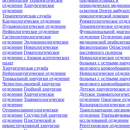
ретинопатии
Терапевтическое
предварительных и
отделение
Хирургическое
периодических медицин
отделение
осмотров
Центр амбулат
Терапевтическая служба
онкологической помощи
Кардиологическое отделение
Ревматологическое отде
Пульмонологическое отделение
Терапевтическое отделе
Нефрологическое отделение
Функциональной диагно
Гастроэнтерологическое
отделение
Отделение ра
отделение
Эндокринологическое
медицинской реабилита
отделение
Неврологическое
физиотерапии
Областной
отделение
Гематологическое
рассеянного склероза
отделение c блоком асептических
Неврологическое отделе
палат
больных с острыми нар
Хирургическая служба
мозгового кровообращен
Нейрохирургическое отделение
Неврологическое отделе
Торакальной хирургии отделение
больных с острыми нар
Челюстно-лицевой хирургии
мозгового кровообращен
отделение
Гнойной хирургии
Детское хирургическое о
отделение
Хирургическое
Детское травматологичес
отделение
Травматологическое
отделение
Ожоговое отд
отделение
Колопроктологическое о
Оториноларингологическое
Трансплантации органов
отделение
Сосудистой хирургии
отделение
Ультразвуков
отделение
Пластической и
исследований отделение
реконструктивной хирургии
Рентгеновское отделени