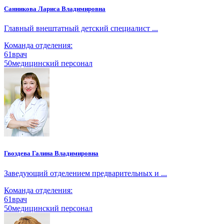
Санникова Лариса Владимировна
Главный внештатный детский специалист ...
Команда отделения:
61
врач
50
медицинский персонал
Гвоздева Галина Владимировна
Заведующий отделением предварительных и ...
Команда отделения:
61
врач
50
медицинский персонал