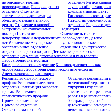
интенсивной терапии
отделение
Региональны
новорожденных
Новорожденных
акушерский дистанцион
отделение
Отделение
консультативный центр
анестезиологии-реанимации
Гинекологическое отдел
областного перинатального
Патологии беременност
центра
Отделение плановой и
отделение
Родовое отдел
экстренной консультативной
Педиатрия
помощи
Патологии
Отделение патологии
новорожденных и недоношенных
новорожденных
Детское
детей отделение
Акушерское
пульмонологическое
обсервационное отделение
отделение
Педиатрическое
отделение старшего возраста
Детское неврологическое
отделение
Отделение детской онкологии и гематологии
Лабораторная диагностика
Бактериологическое отделение
Клинико-диагностическая
лаборатория
Лаборатория клинической иммунологии
Анестезиология и реанимация
Реанимация хирургического
Отделение реанимации 
профиля
Реанимация детского
интенсивной терапии г
отделения
Реанимация ожоговой
хирургии
Отделение
травмы
Реанимация
анестезиологии-реанима
терапевтического профиля
работы в рентгеноперац
Приемное отделение
Экстракорпоральной
Приемное отделение
детоксикации, гемодиали
Отделение экстренной
переливания крови отде