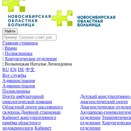
Главная страница
|
Врачи
|
Поликлиника
|
Хирургическое отделение
|
Вольницкая Наталья Леонидовна
RU
EN
DE
中文
Все службы
Администрация
Администрация
Поликлиника
Центр амбулаторной
Детский консультативно
онкологической помощи
диагностический центр
Областной центр рассеянного
Диагностическое отделе
склероза
Дневной стационар
Акушерско-гинекологиче
Кабинет консультативного
отделение
Терапевтическ
приёма областного
отделение
Хирургическо
эндокринологи
Кабинет
отделение