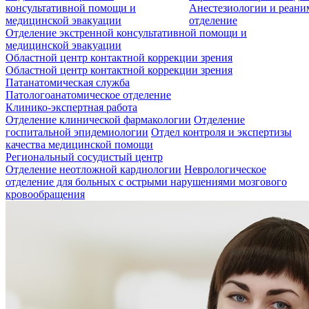
консультативной помощи и
Анестезиологии и реан
медицинской эвакуации
отделение
Отделение экстренной консультативной помощи и
медицинской эвакуации
Областной центр контактной коррекции зрения
Областной центр контактной коррекции зрения
Патанатомическая служба
Патологоанатомическое отделение
Клинико-экспертная работа
Отделение клинической фармакологии
Отделение
госпитальной эпидемиологии
Отдел контроля и экспертизы
качества медицинской помощи
Региональный сосудистый центр
Отделение неотложной кардиологии
Неврологическое
отделение для больных с острыми нарушениями мозгового
кровообращения