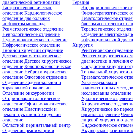
диабетической ретинопатии
Терапия
Гастроэнтерологическое
Эндокринологическое от
отделение
Кардиологическое
Физиотерапевтическое о
отделение для больных
Гематологическое отделе
инфарктом миокарда
блоком асептических пал
Ревматологическое отделение
Терапевтическое отделе
Неврологическое отделение
Отделение электрокарди
Пульмонологическое отделение
и функциональной диаг
Нефрологическое отделение
Хирургия
Гнойной хирургии отделение
Рентгеновское отделени
Детское травматологическое
Рентгенхирургических м
отделение
Детское хирургическое
диагностики и лечения о
отделение
Колопроктологическое
Сосудистой хирургии от
отделение
Нейрохирургическое
Торакальной хирургии о
отделение
Ожоговое отделение
Травматологическое отд
Отделение абдоминальной и
Ультразвуковых и
торакальной онкологии
радиоизотопных методо
Отделение онкоурологии
исследования отделение
Оториноларингологическое
Урологическое отделени
отделение
Офтальмологическое
Хирургическое отделени
отделение
Пластической и
Хирургическое по перес
реконструктивной хирургии
органов отделение
Челюс
отделение
лицевой хирургии отдел
Областной перинатальный центр
Эндоскопическое отделе
Отделение реанимации и
Акушерское физиологич