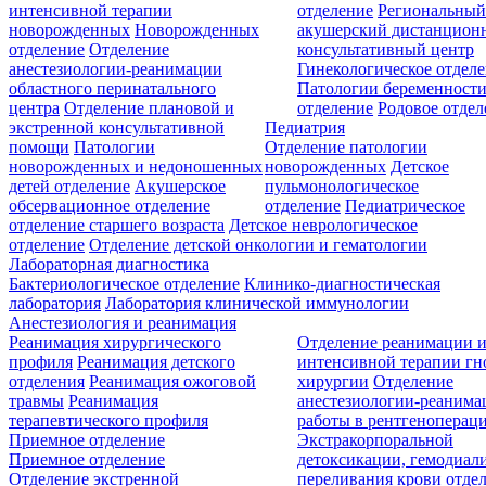
интенсивной терапии
отделение
Региональны
новорожденных
Новорожденных
акушерский дистанцион
отделение
Отделение
консультативный центр
анестезиологии-реанимации
Гинекологическое отдел
областного перинатального
Патологии беременност
центра
Отделение плановой и
отделение
Родовое отдел
экстренной консультативной
Педиатрия
помощи
Патологии
Отделение патологии
новорожденных и недоношенных
новорожденных
Детское
детей отделение
Акушерское
пульмонологическое
обсервационное отделение
отделение
Педиатрическое
отделение старшего возраста
Детское неврологическое
отделение
Отделение детской онкологии и гематологии
Лабораторная диагностика
Бактериологическое отделение
Клинико-диагностическая
лаборатория
Лаборатория клинической иммунологии
Анестезиология и реанимация
Реанимация хирургического
Отделение реанимации 
профиля
Реанимация детского
интенсивной терапии г
отделения
Реанимация ожоговой
хирургии
Отделение
травмы
Реанимация
анестезиологии-реанима
терапевтического профиля
работы в рентгеноперац
Приемное отделение
Экстракорпоральной
Приемное отделение
детоксикации, гемодиали
Отделение экстренной
переливания крови отде