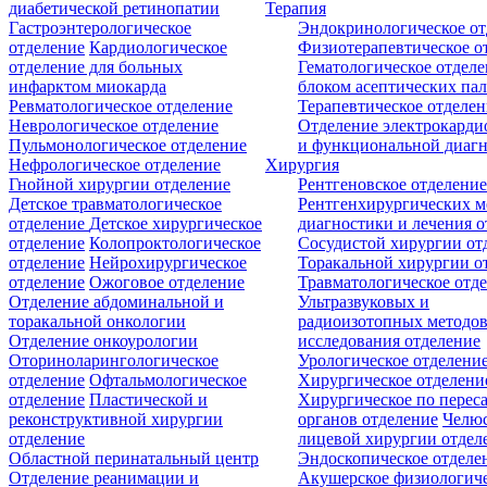
диабетической ретинопатии
Терапия
Гастроэнтерологическое
Эндокринологическое от
отделение
Кардиологическое
Физиотерапевтическое о
отделение для больных
Гематологическое отделе
инфарктом миокарда
блоком асептических пал
Ревматологическое отделение
Терапевтическое отделе
Неврологическое отделение
Отделение электрокарди
Пульмонологическое отделение
и функциональной диаг
Нефрологическое отделение
Хирургия
Гнойной хирургии отделение
Рентгеновское отделени
Детское травматологическое
Рентгенхирургических м
отделение
Детское хирургическое
диагностики и лечения о
отделение
Колопроктологическое
Сосудистой хирургии от
отделение
Нейрохирургическое
Торакальной хирургии о
отделение
Ожоговое отделение
Травматологическое отд
Отделение абдоминальной и
Ультразвуковых и
торакальной онкологии
радиоизотопных методо
Отделение онкоурологии
исследования отделение
Оториноларингологическое
Урологическое отделени
отделение
Офтальмологическое
Хирургическое отделени
отделение
Пластической и
Хирургическое по перес
реконструктивной хирургии
органов отделение
Челюс
отделение
лицевой хирургии отдел
Областной перинатальный центр
Эндоскопическое отделе
Отделение реанимации и
Акушерское физиологич