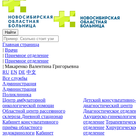
Главная страница
|
Врачи
|
Приемное отделение
|
Приемное отделение
|
Макаренко Валентина Григорьевна
RU
EN
DE
中文
Все службы
Администрация
Администрация
Поликлиника
Центр амбулаторной
Детский консультативно
онкологической помощи
диагностический центр
Областной центр рассеянного
Диагностическое отделе
склероза
Дневной стационар
Акушерско-гинекологиче
Кабинет консультативного
отделение
Терапевтическ
приёма областного
отделение
Хирургическо
эндокринологи
Кабинет
отделение