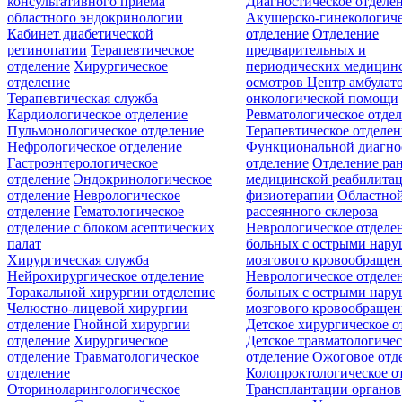
консультативного приёма
Диагностическое отделе
областного эндокринологии
Акушерско-гинекологиче
Кабинет диабетической
отделение
Отделение
ретинопатии
Терапевтическое
предварительных и
отделение
Хирургическое
периодических медицин
отделение
осмотров
Центр амбулат
Терапевтическая служба
онкологической помощи
Кардиологическое отделение
Ревматологическое отде
Пульмонологическое отделение
Терапевтическое отделе
Нефрологическое отделение
Функциональной диагно
Гастроэнтерологическое
отделение
Отделение ра
отделение
Эндокринологическое
медицинской реабилита
отделение
Неврологическое
физиотерапии
Областной
отделение
Гематологическое
рассеянного склероза
отделение c блоком асептических
Неврологическое отделе
палат
больных с острыми нар
Хирургическая служба
мозгового кровообращен
Нейрохирургическое отделение
Неврологическое отделе
Торакальной хирургии отделение
больных с острыми нар
Челюстно-лицевой хирургии
мозгового кровообращен
отделение
Гнойной хирургии
Детское хирургическое о
отделение
Хирургическое
Детское травматологичес
отделение
Травматологическое
отделение
Ожоговое отд
отделение
Колопроктологическое о
Оториноларингологическое
Трансплантации органов