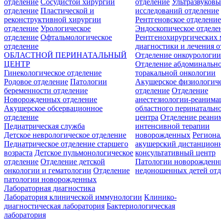
отделение
Сосудистой хирургии
отделение
Ультразвуков
отделение
Пластической и
исследований отделение
реконструктивной хирургии
Рентгеновское отделени
отделение
Урологическое
Эндоскопическое отделе
отделение
Офтальмологическое
Рентгенохирургических 
отделение
диагностики и лечения о
ОБЛАСТНОЙ ПЕРИНАТАЛЬНЫЙ
Отделение онкоурологи
ЦЕНТР
Отделение абдоминальн
Гинекологическое отделение
торакальной онкологии
Родовое отделение
Патологии
Акушерское физиологич
беременности отделение
отделение
Отделение
Новорожденных отделение
анестезиологии-реанима
Акушерское обсервационное
областного перинатальн
отделение
центра
Отделение реани
Педиатрическая служба
интенсивной терапии
Детское неврологическое отделение
новорожденных
Регион
Педиатрическое отделение старшего
акушерский дистанцион
возраста
Детское пульмонологическое
консультативный центр
отделение
Отделение детской
Патологии новорожденн
онкологии и гематологии
Отделение
недоношенных детей отд
патологии новорожденных
Лабораторная диагностика
Лаборатория клинической иммунологии
Клинико-
диагностическая лаборатория
Бактериологическая
лаборатория