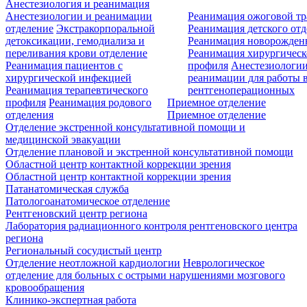
Анестезиология и реанимация
Анестезиологии и реанимации
Реанимация ожоговой т
отделение
Экстракорпоральной
Реанимация детского от
детоксикации, гемодиализа и
Реанимация новорожде
переливания крови отделение
Реанимация хирургическ
Реанимация пациентов с
профиля
Анестезиологии
хирургической инфекцией
реанимации для работы 
Реанимация терапевтического
рентгеноперационных
профиля
Реанимация родового
Приемное отделение
отделения
Приемное отделение
Отделение экстренной консультативной помощи и
медицинской эвакуации
Отделение плановой и экстренной консультативной помощи
Областной центр контактной коррекции зрения
Областной центр контактной коррекции зрения
Патанатомическая служба
Патологоанатомическое отделение
Рентгеновский центр региона
Лаборатория радиационного контроля рентгеновского центра
региона
Региональный сосудистый центр
Отделение неотложной кардиологии
Неврологическое
отделение для больных с острыми нарушениями мозгового
кровообращения
Клинико-экспертная работа