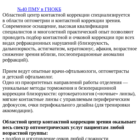
№40 ПМУ в ГНОКБ
Областной центр контактной коррекции специализируется
в области оптометрии и контактной коррекции зрения.
Современное оснащение, высокая квалификация
специалистов и многолетний практический опыт позволяют
проводить подбор контактной и очковой коррекции при всех
видах рефракционных нарушений (близорукость,
дальнозоркость, астигматизм, кератоконус, афакия, возрастное
снижение зрения вблизи, послеоперационные аномалии
рефракций).
Прием ведут опытные врачи-офтальмологи, оптометристы
и детский офтальмолог.
Одно из приоритетных направлений работы отделения —
уникальные методы торможения и безоперационной
коррекции близорукости: ортокератология («ночные» линзы),
мягкие контактные линзы с управляемым периферическим
дефокусом, очки перифокального дизайна (для тренировки
аккомодации).
Областной центр контактной коррекции зрения оказывает
весь спектр оптометрических услуг пациентам любой
возрастной группы:
• подбор и изготовление очков любой сложности