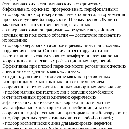
(стигматических, астигматических, асферических,
бифокальных, офисных, прогрессивных, перифокальных);
• подбор ночных ортокератологических линз для торможения
прогрессирующей близорукости. Преимущество ОК-линз
заключается в отсутствие рисков, связанных
с хирургическими операциями — результат воздействия
ночных линз полностью обратим — достаточно прекратить
их ношение;
• подбор склеральных газопроницаемых линз при сложных
нарушениях зрения. Они отличаются от других типов
жестких линз высоким уровнем комфорта и возможностью
коррекции самых тяжелых рефракционных нарушений.
Эффективны при плохой переносимости роговичных жестких
линз и низком зрении в мягких линзах;
• индивидуальное изготовление мягких и роговичных
газопроницаемых контактных линз с применением
современных технологий из новых импортных материалов;
• подбор мягких контактных линз ведущих зарубежных
и отечественных производителей: сферических,
асферических, торических для коррекции астигматизма,
мультифокальных для коррекции пресбиопии, а также
современных дефокусных линз для торможения близорукости;
• подбор цветных декоративных линз с любой оптикой;
• подбор косметических линз для маскировки дефектов
переднего отдела глаза (рубцы и помутнения роговицы,