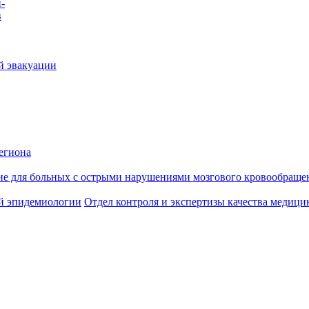
-
в
й эвакуации
егиона
ие для больных с острыми нарушениями мозгового кровообраще
й эпидемиологии
Отдел контроля и экспертизы качества медиц