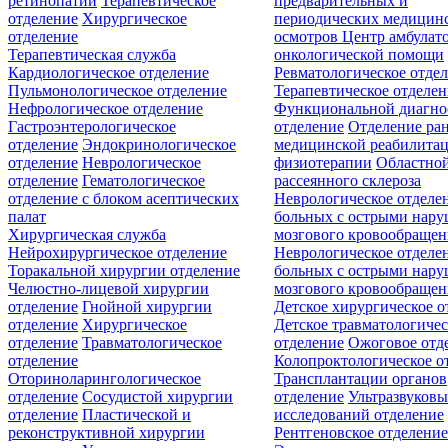
ретинопатии
Терапевтическое
предварительных и
отделение
Хирургическое
периодических медицин
отделение
осмотров
Центр амбулат
Терапевтическая служба
онкологической помощи
Кардиологическое отделение
Ревматологическое отде
Пульмонологическое отделение
Терапевтическое отделе
Нефрологическое отделение
Функциональной диагно
Гастроэнтерологическое
отделение
Отделение ра
отделение
Эндокринологическое
медицинской реабилита
отделение
Неврологическое
физиотерапии
Областной
отделение
Гематологическое
рассеянного склероза
отделение c блоком асептических
Неврологическое отделе
палат
больных с острыми нар
Хирургическая служба
мозгового кровообращен
Нейрохирургическое отделение
Неврологическое отделе
Торакальной хирургии отделение
больных с острыми нар
Челюстно-лицевой хирургии
мозгового кровообращен
отделение
Гнойной хирургии
Детское хирургическое о
отделение
Хирургическое
Детское травматологичес
отделение
Травматологическое
отделение
Ожоговое отд
отделение
Колопроктологическое о
Оториноларингологическое
Трансплантации органов
отделение
Сосудистой хирургии
отделение
Ультразвуков
отделение
Пластической и
исследований отделение
реконструктивной хирургии
Рентгеновское отделени