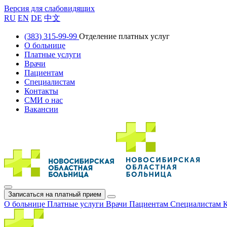
Версия для слабовидящих
RU
EN
DE
中文
(383) 315-99-99
Отделение платных услуг
О больнице
Платные услуги
Врачи
Пациентам
Специалистам
Контакты
СМИ о нас
Вакансии
Записаться на платный прием
О больнице
Платные услуги
Врачи
Пациентам
Специалистам