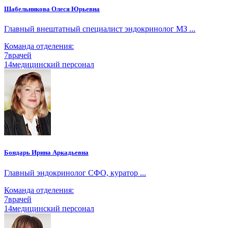
Шабельникова Олеся Юрьевна
Главный внештатный специалист эндокринолог МЗ ...
Команда отделения:
7
врачей
14
медицинский персонал
Бондарь Ирина Аркадьевна
Главный эндокринолог СФО, куратор ...
Команда отделения:
7
врачей
14
медицинский персонал