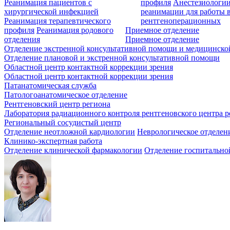
Реанимация пациентов с
профиля
Анестезиологии
хирургической инфекцией
реанимации для работы 
Реанимация терапевтического
рентгеноперационных
профиля
Реанимация родового
Приемное отделение
отделения
Приемное отделение
Отделение экстренной консультативной помощи и медицинско
Отделение плановой и экстренной консультативной помощи
Областной центр контактной коррекции зрения
Областной центр контактной коррекции зрения
Патанатомическая служба
Патологоанатомическое отделение
Рентгеновский центр региона
Лаборатория радиационного контроля рентгеновского центра р
Региональный сосудистый центр
Отделение неотложной кардиологии
Неврологическое отделен
Клинико-экспертная работа
Отделение клинической фармакологии
Отделение госпитально