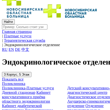
Главная страница
|
Платные услуги
|
Терапевтическая служба
|
Эндокринологическое отделение
RU
EN
DE
中文
Эндокринологическое отделе
3 Корпус, 5 Этаж
Показать все
Поликлиника
Поликлиника-Платные услуги
Детский консультативно
Дневной стационар
Кабинет
диагностический центр
консультативного приёма
Диагностическое отделе
областного эндокринологии
Акушерско-гинекологиче
Кабинет диабетической
отделение
Отделение