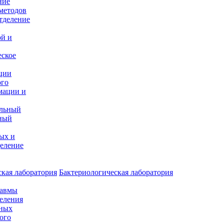
ние
методов
тделение
и
ой и
еское
ции
ого
мации и
альный
ный
ых и
еление
кая лаборатория
Бактериологическая лаборатория
равмы
деления
нных
ого