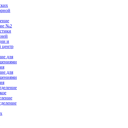
ских
орной
ление
ние №2
стики
нней
ции и
 центр
ние для
ушениями
ия
ние для
ушениями
ия
тделение
кое
еление
тделение
ых
е