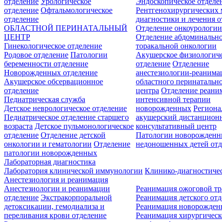
отделение
Урологическое
Эндоскопическое отделе
отделение
Офтальмологическое
Рентгенохирургических 
отделение
диагностики и лечения о
ОБЛАСТНОЙ ПЕРИНАТАЛЬНЫЙ
Отделение онкоурологи
ЦЕНТР
Отделение абдоминальн
Гинекологическое отделение
торакальной онкологии
Родовое отделение
Патологии
Акушерское физиологич
беременности отделение
отделение
Отделение
Новорожденных отделение
анестезиологии-реанима
Акушерское обсервационное
областного перинатальн
отделение
центра
Отделение реани
Педиатрическая служба
интенсивной терапии
Детское неврологическое отделение
новорожденных
Регион
Педиатрическое отделение старшего
акушерский дистанцион
возраста
Детское пульмонологическое
консультативный центр
отделение
Отделение детской
Патологии новорожденн
онкологии и гематологии
Отделение
недоношенных детей отд
патологии новорожденных
Лабораторная диагностика
Лаборатория клинической иммунологии
Клинико-диагностичес
Анестезиология и реанимация
Анестезиологии и реанимации
Реанимация ожоговой т
отделение
Экстракорпоральной
Реанимация детского от
детоксикации, гемодиализа и
Реанимация новорожде
переливания крови отделение
Реанимация хирургическ