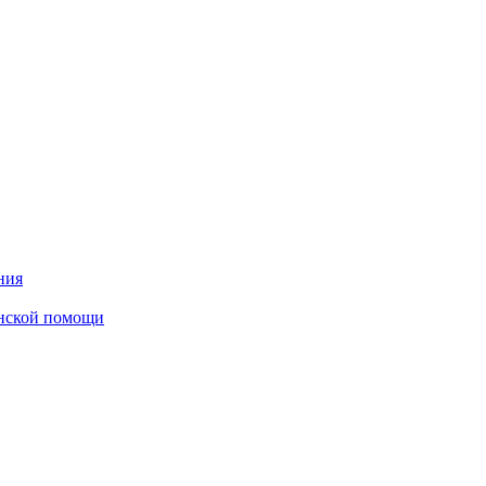
ния
инской помощи