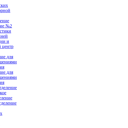
ских
орной
ление
ние №2
стики
нней
ции и
 центр
ние для
ушениями
ия
ние для
ушениями
ия
тделение
кое
еление
тделение
ых
е