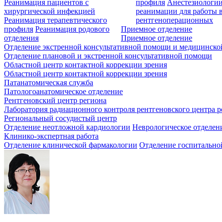
Реанимация пациентов с
профиля
Анестезиологии
хирургической инфекцией
реанимации для работы 
Реанимация терапевтического
рентгеноперационных
профиля
Реанимация родового
Приемное отделение
отделения
Приемное отделение
Отделение экстренной консультативной помощи и медицинско
Отделение плановой и экстренной консультативной помощи
Областной центр контактной коррекции зрения
Областной центр контактной коррекции зрения
Патанатомическая служба
Патологоанатомическое отделение
Рентгеновский центр региона
Лаборатория радиационного контроля рентгеновского центра р
Региональный сосудистый центр
Отделение неотложной кардиологии
Неврологическое отделен
Клинико-экспертная работа
Отделение клинической фармакологии
Отделение госпитально