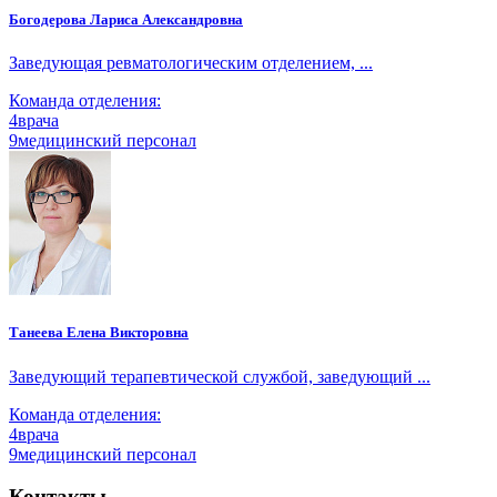
Богодерова Лариса Александровна
Заведующая ревматологическим отделением, ...
Команда отделения:
4
врача
9
медицинский персонал
Танеева Елена Викторовна
Заведующий терапевтической службой, заведующий ...
Команда отделения:
4
врача
9
медицинский персонал
Контакты