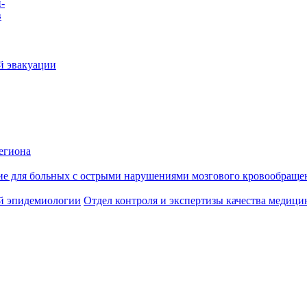
-
в
й эвакуации
егиона
ие для больных с острыми нарушениями мозгового кровообраще
й эпидемиологии
Отдел контроля и экспертизы качества медиц