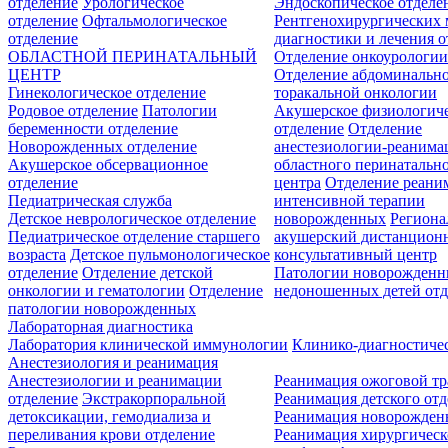
отделение
Урологическое
Эндоскопическое отделе
отделение
Офтальмологическое
Рентгенохирургических 
отделение
диагностики и лечения о
ОБЛАСТНОЙ ПЕРИНАТАЛЬНЫЙ
Отделение онкоурологи
ЦЕНТР
Отделение абдоминальн
Гинекологическое отделение
торакальной онкологии
Родовое отделение
Патологии
Акушерское физиологич
беременности отделение
отделение
Отделение
Новорожденных отделение
анестезиологии-реанима
Акушерское обсервационное
областного перинатальн
отделение
центра
Отделение реани
Педиатрическая служба
интенсивной терапии
Детское неврологическое отделение
новорожденных
Регион
Педиатрическое отделение старшего
акушерский дистанцион
возраста
Детское пульмонологическое
консультативный центр
отделение
Отделение детской
Патологии новорожденн
онкологии и гематологии
Отделение
недоношенных детей отд
патологии новорожденных
Лабораторная диагностика
Лаборатория клинической иммунологии
Клинико-диагностичес
Анестезиология и реанимация
Анестезиологии и реанимации
Реанимация ожоговой т
отделение
Экстракорпоральной
Реанимация детского от
детоксикации, гемодиализа и
Реанимация новорожде
переливания крови отделение
Реанимация хирургическ