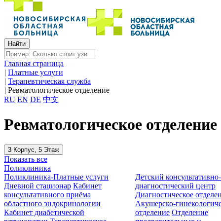
Главная страница
|
Платные услуги
|
Терапевтическая служба
|
Ревматологическое отделение
RU
EN
DE
中文
Ревматологическое отделение
3 Корпус, 5 Этаж
Показать все
Поликлиника
Поликлиника-Платные услуги
Детский консультативно
Дневной стационар
Кабинет
диагностический центр
консультативного приёма
Диагностическое отделе
областного эндокринологии
Акушерско-гинекологиче
Кабинет диабетической
отделение
Отделение