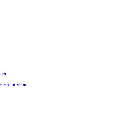
ния
инской помощи