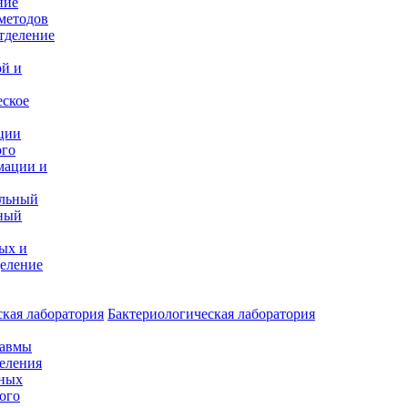
ние
методов
тделение
и
ой и
еское
ции
ого
мации и
альный
ный
ых и
еление
кая лаборатория
Бактериологическая лаборатория
равмы
деления
нных
ого