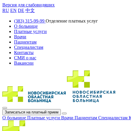
Версия для слабовидящих
RU
EN
DE
中文
(383) 315-99-99
Отделение платных услуг
О больнице
Платные услуги
Врачи
Пациентам
Специалистам
Контакты
СМИ о нас
Вакансии
Записаться на платный прием
О больнице
Платные услуги
Врачи
Пациентам
Специалистам