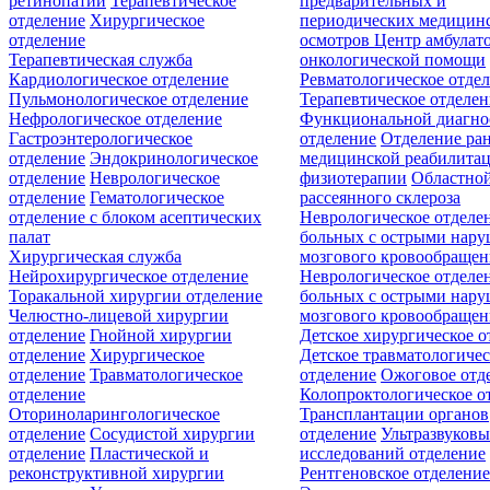
ретинопатии
Терапевтическое
предварительных и
отделение
Хирургическое
периодических медицин
отделение
осмотров
Центр амбулат
Терапевтическая служба
онкологической помощи
Кардиологическое отделение
Ревматологическое отде
Пульмонологическое отделение
Терапевтическое отделе
Нефрологическое отделение
Функциональной диагно
Гастроэнтерологическое
отделение
Отделение ра
отделение
Эндокринологическое
медицинской реабилита
отделение
Неврологическое
физиотерапии
Областной
отделение
Гематологическое
рассеянного склероза
отделение c блоком асептических
Неврологическое отделе
палат
больных с острыми нар
Хирургическая служба
мозгового кровообращен
Нейрохирургическое отделение
Неврологическое отделе
Торакальной хирургии отделение
больных с острыми нар
Челюстно-лицевой хирургии
мозгового кровообращен
отделение
Гнойной хирургии
Детское хирургическое о
отделение
Хирургическое
Детское травматологичес
отделение
Травматологическое
отделение
Ожоговое отд
отделение
Колопроктологическое о
Оториноларингологическое
Трансплантации органов
отделение
Сосудистой хирургии
отделение
Ультразвуков
отделение
Пластической и
исследований отделение
реконструктивной хирургии
Рентгеновское отделени