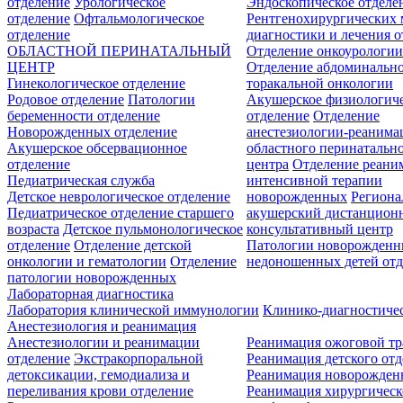
отделение
Урологическое
Эндоскопическое отделе
отделение
Офтальмологическое
Рентгенохирургических 
отделение
диагностики и лечения о
ОБЛАСТНОЙ ПЕРИНАТАЛЬНЫЙ
Отделение онкоурологи
ЦЕНТР
Отделение абдоминальн
Гинекологическое отделение
торакальной онкологии
Родовое отделение
Патологии
Акушерское физиологич
беременности отделение
отделение
Отделение
Новорожденных отделение
анестезиологии-реанима
Акушерское обсервационное
областного перинатальн
отделение
центра
Отделение реани
Педиатрическая служба
интенсивной терапии
Детское неврологическое отделение
новорожденных
Регион
Педиатрическое отделение старшего
акушерский дистанцион
возраста
Детское пульмонологическое
консультативный центр
отделение
Отделение детской
Патологии новорожденн
онкологии и гематологии
Отделение
недоношенных детей отд
патологии новорожденных
Лабораторная диагностика
Лаборатория клинической иммунологии
Клинико-диагностичес
Анестезиология и реанимация
Анестезиологии и реанимации
Реанимация ожоговой т
отделение
Экстракорпоральной
Реанимация детского от
детоксикации, гемодиализа и
Реанимация новорожде
переливания крови отделение
Реанимация хирургическ