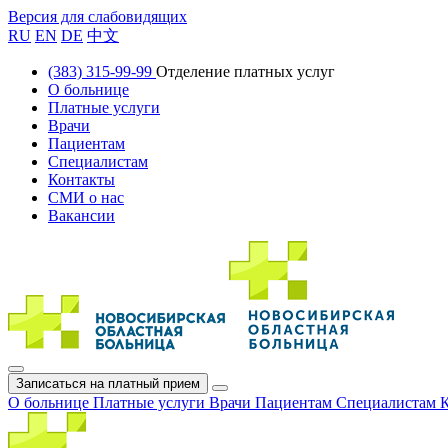
Версия для слабовидящих
RU
EN
DE
中文
(383) 315-99-99
Отделение платных услуг
О больнице
Платные услуги
Врачи
Пациентам
Специалистам
Контакты
СМИ о нас
Вакансии
Записаться на платный прием
О больнице
Платные услуги
Врачи
Пациентам
Специалистам