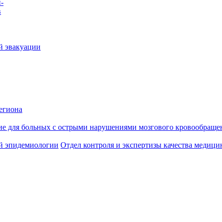
-
в
й эвакуации
егиона
ие для больных с острыми нарушениями мозгового кровообраще
й эпидемиологии
Отдел контроля и экспертизы качества медиц