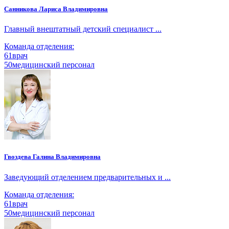
Санникова Лариса Владимировна
Главный внештатный детский специалист ...
Команда отделения:
61
врач
50
медицинский персонал
Гвоздева Галина Владимировна
Заведующий отделением предварительных и ...
Команда отделения:
61
врач
50
медицинский персонал