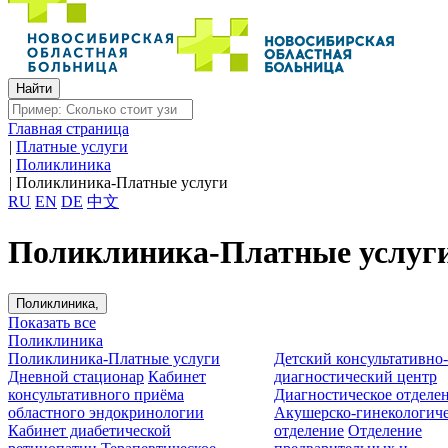
Главная страница
|
Платные услуги
|
Поликлиника
|
Поликлиника-Платные услуги
RU
EN
DE
中文
Поликлиника-Платные услуг
Поликлиника,
Показать все
Поликлиника
Поликлиника-Платные услуги
Детский консультативно
Дневной стационар
Кабинет
диагностический центр
консультативного приёма
Диагностическое отделе
областного эндокринологии
Акушерско-гинекологиче
Кабинет диабетической
отделение
Отделение