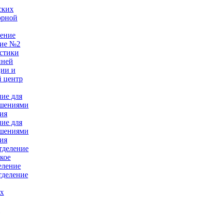
ских
орной
ление
ние №2
стики
нней
ции и
 центр
ние для
ушениями
ия
ние для
ушениями
ия
тделение
кое
еление
тделение
ых
е