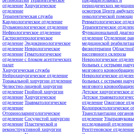
ретинопатии
Терапевтическое
предварительных и
отделение
Хирургическое
периодических медицин
отделение
осмотров
Центр амбулат
Терапевтическая служба
онкологической помощи
Кардиологическое отделение
Ревматологическое отде
Пульмонологическое отделение
Терапевтическое отделе
Нефрологическое отделение
Функциональной диагно
Гастроэнтерологическое
отделение
Отделение ра
отделение
Эндокринологическое
медицинской реабилита
отделение
Неврологическое
физиотерапии
Областной
отделение
Гематологическое
рассеянного склероза
отделение c блоком асептических
Неврологическое отделе
палат
больных с острыми нар
Хирургическая служба
мозгового кровообращен
Нейрохирургическое отделение
Неврологическое отделе
Торакальной хирургии отделение
больных с острыми нар
Челюстно-лицевой хирургии
мозгового кровообращен
отделение
Гнойной хирургии
Детское хирургическое о
отделение
Хирургическое
Детское травматологичес
отделение
Травматологическое
отделение
Ожоговое отд
отделение
Колопроктологическое о
Оториноларингологическое
Трансплантации органов
отделение
Сосудистой хирургии
отделение
Ультразвуков
отделение
Пластической и
исследований отделение
реконструктивной хирургии
Рентгеновское отделени