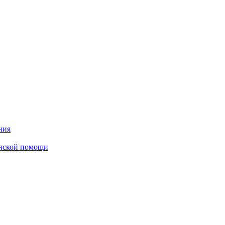
ния
инской помощи