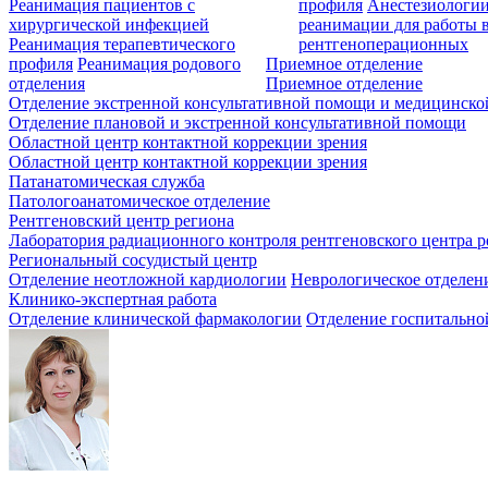
Реанимация пациентов с
профиля
Анестезиологии
хирургической инфекцией
реанимации для работы 
Реанимация терапевтического
рентгеноперационных
профиля
Реанимация родового
Приемное отделение
отделения
Приемное отделение
Отделение экстренной консультативной помощи и медицинско
Отделение плановой и экстренной консультативной помощи
Областной центр контактной коррекции зрения
Областной центр контактной коррекции зрения
Патанатомическая служба
Патологоанатомическое отделение
Рентгеновский центр региона
Лаборатория радиационного контроля рентгеновского центра р
Региональный сосудистый центр
Отделение неотложной кардиологии
Неврологическое отделен
Клинико-экспертная работа
Отделение клинической фармакологии
Отделение госпитально