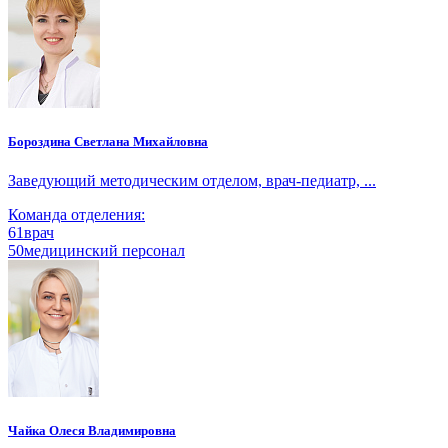
Бороздина Светлана Михайловна
Заведующий методическим отделом, врач-педиатр, ...
Команда отделения:
61
врач
50
медицинский персонал
Чайка Олеся Владимировна