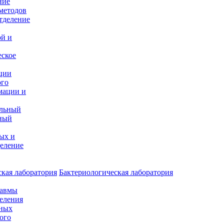
ние
методов
тделение
и
ой и
еское
ции
ого
мации и
альный
ный
ых и
еление
кая лаборатория
Бактериологическая лаборатория
равмы
деления
нных
ого