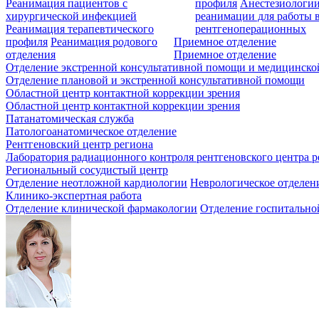
Реанимация пациентов с
профиля
Анестезиологии
хирургической инфекцией
реанимации для работы 
Реанимация терапевтического
рентгеноперационных
профиля
Реанимация родового
Приемное отделение
отделения
Приемное отделение
Отделение экстренной консультативной помощи и медицинско
Отделение плановой и экстренной консультативной помощи
Областной центр контактной коррекции зрения
Областной центр контактной коррекции зрения
Патанатомическая служба
Патологоанатомическое отделение
Рентгеновский центр региона
Лаборатория радиационного контроля рентгеновского центра р
Региональный сосудистый центр
Отделение неотложной кардиологии
Неврологическое отделен
Клинико-экспертная работа
Отделение клинической фармакологии
Отделение госпитально