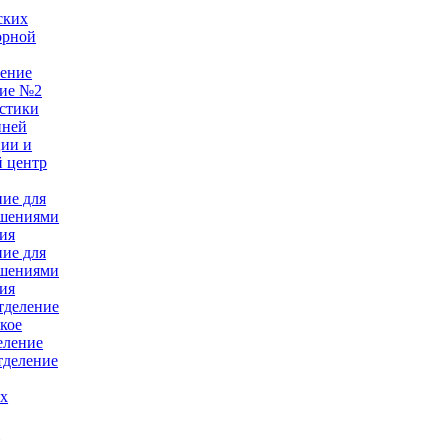
ских
орной
ление
ние №2
стики
нней
ции и
 центр
ние для
ушениями
ия
ние для
ушениями
ия
тделение
кое
еление
тделение
ых
е