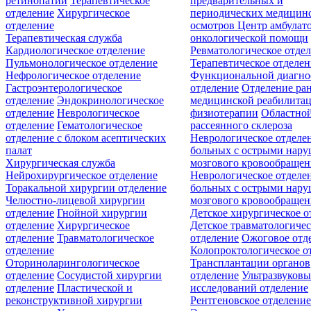
ретинопатии
Терапевтическое
предварительных и
отделение
Хирургическое
периодических медицин
отделение
осмотров
Центр амбулат
Терапевтическая служба
онкологической помощи
Кардиологическое отделение
Ревматологическое отде
Пульмонологическое отделение
Терапевтическое отделе
Нефрологическое отделение
Функциональной диагно
Гастроэнтерологическое
отделение
Отделение ра
отделение
Эндокринологическое
медицинской реабилита
отделение
Неврологическое
физиотерапии
Областной
отделение
Гематологическое
рассеянного склероза
отделение c блоком асептических
Неврологическое отделе
палат
больных с острыми нар
Хирургическая служба
мозгового кровообращен
Нейрохирургическое отделение
Неврологическое отделе
Торакальной хирургии отделение
больных с острыми нар
Челюстно-лицевой хирургии
мозгового кровообращен
отделение
Гнойной хирургии
Детское хирургическое о
отделение
Хирургическое
Детское травматологичес
отделение
Травматологическое
отделение
Ожоговое отд
отделение
Колопроктологическое о
Оториноларингологическое
Трансплантации органов
отделение
Сосудистой хирургии
отделение
Ультразвуков
отделение
Пластической и
исследований отделение
реконструктивной хирургии
Рентгеновское отделени