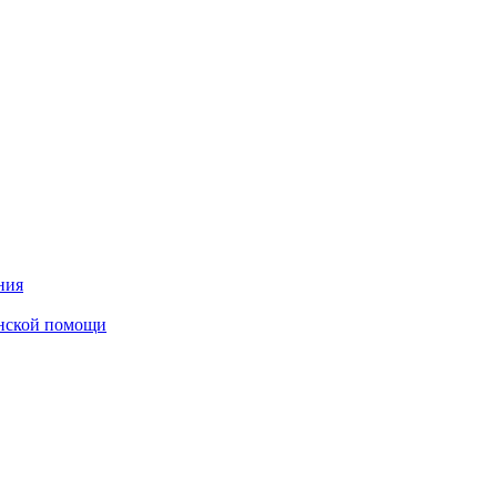
ния
инской помощи