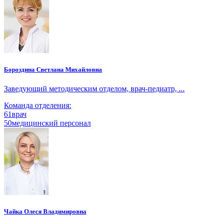
Бороздина Светлана Михайловна
Заведующий методическим отделом, врач-педиатр, ...
Команда отделения:
61
врач
50
медицинский персонал
Чайка Олеся Владимировна