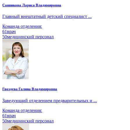
Санникова Лариса Владимировна
Главный внештатный детский специалист ...
Команда отделения:
61
врач
50
медицинский персонал
Гвоздева Галина Владимировна
Заведующий отделением предварительных и ...
Команда отделения:
61
врач
50
медицинский персонал