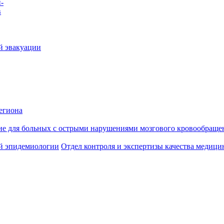
-
в
й эвакуации
егиона
ие для больных с острыми нарушениями мозгового кровообраще
й эпидемиологии
Отдел контроля и экспертизы качества медиц