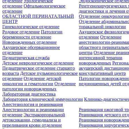
отделение
Урологическое
Эндоскопическое отделе
отделение
Офтальмологическое
Рентгенохирургических 
отделение
диагностики и лечения о
ОБЛАСТНОЙ ПЕРИНАТАЛЬНЫЙ
Отделение онкоурологи
ЦЕНТР
Отделение абдоминальн
Гинекологическое отделение
торакальной онкологии
Родовое отделение
Патологии
Акушерское физиологич
беременности отделение
отделение
Отделение
Новорожденных отделение
анестезиологии-реанима
Акушерское обсервационное
областного перинатальн
отделение
центра
Отделение реани
Педиатрическая служба
интенсивной терапии
Детское неврологическое отделение
новорожденных
Регион
Педиатрическое отделение старшего
акушерский дистанцион
возраста
Детское пульмонологическое
консультативный центр
отделение
Отделение детской
Патологии новорожденн
онкологии и гематологии
Отделение
недоношенных детей отд
патологии новорожденных
Лабораторная диагностика
Лаборатория клинической иммунологии
Клинико-диагностичес
Анестезиология и реанимация
Анестезиологии и реанимации
Реанимация ожоговой т
отделение
Экстракорпоральной
Реанимация детского от
детоксикации, гемодиализа и
Реанимация новорожде
переливания крови отделение
Реанимация хирургическ