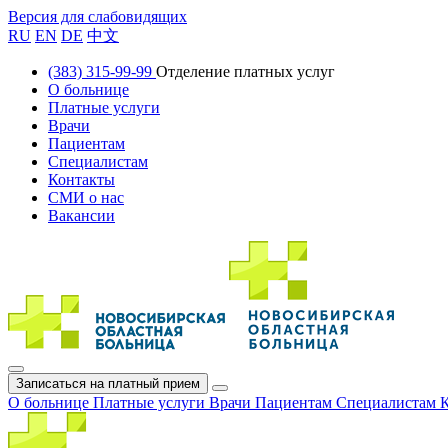
Версия для слабовидящих
RU
EN
DE
中文
(383) 315-99-99
Отделение платных услуг
О больнице
Платные услуги
Врачи
Пациентам
Специалистам
Контакты
СМИ о нас
Вакансии
Записаться на платный прием
О больнице
Платные услуги
Врачи
Пациентам
Специалистам