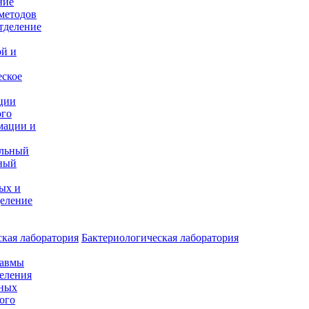
ние
методов
тделение
и
ой и
еское
ции
ого
мации и
альный
ный
ых и
еление
кая лаборатория
Бактериологическая лаборатория
равмы
деления
нных
ого