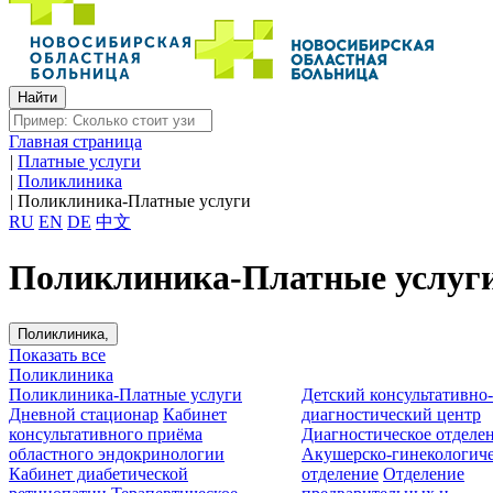
Главная страница
|
Платные услуги
|
Поликлиника
|
Поликлиника-Платные услуги
RU
EN
DE
中文
Поликлиника-Платные услуг
Поликлиника,
Показать все
Поликлиника
Поликлиника-Платные услуги
Детский консультативно
Дневной стационар
Кабинет
диагностический центр
консультативного приёма
Диагностическое отделе
областного эндокринологии
Акушерско-гинекологиче
Кабинет диабетической
отделение
Отделение