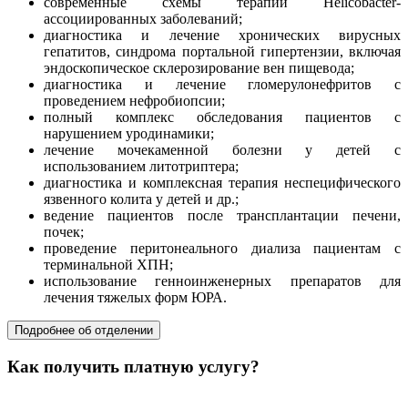
современные схемы терапии Helicobacter-
ассоциированных заболеваний;
диагностика и лечение хронических вирусных
гепатитов, синдрома портальной гипертензии, включая
эндоскопическое склерозирование вен пищевода;
диагностика и лечение гломерулонефритов с
проведением нефробиопсии;
полный комплекс обследования пациентов с
нарушением уродинамики;
лечение мочекаменной болезни у детей с
использованием литотриптера;
диагностика и комплексная терапия неспецифического
язвенного колита у детей и др.;
ведение пациентов после трансплантации печени,
почек;
проведение перитонеального диализа пациентам с
терминальной ХПН;
использование генноинженерных препаратов для
лечения тяжелых форм ЮРА.
Подробнее об отделении
Как получить платную услугу?