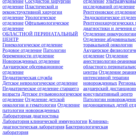
отделение
Сосудистой хирургии
отделение
Ультразвуков
отделение
Пластической и
исследований отделение
реконструктивной хирургии
Рентгеновское отделени
отделение
Урологическое
Эндоскопическое отделе
отделение
Офтальмологическое
Рентгенохирургических 
отделение
диагностики и лечения о
ОБЛАСТНОЙ ПЕРИНАТАЛЬНЫЙ
Отделение онкоурологи
ЦЕНТР
Отделение абдоминальн
Гинекологическое отделение
торакальной онкологии
Родовое отделение
Патологии
Акушерское физиологич
беременности отделение
отделение
Отделение
Новорожденных отделение
анестезиологии-реанима
Акушерское обсервационное
областного перинатальн
отделение
центра
Отделение реани
Педиатрическая служба
интенсивной терапии
Детское неврологическое отделение
новорожденных
Регион
Педиатрическое отделение старшего
акушерский дистанцион
возраста
Детское пульмонологическое
консультативный центр
отделение
Отделение детской
Патологии новорожденн
онкологии и гематологии
Отделение
недоношенных детей отд
патологии новорожденных
Лабораторная диагностика
Лаборатория клинической иммунологии
Клинико-
диагностическая лаборатория
Бактериологическая
лаборатория