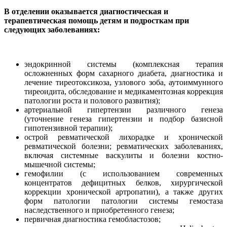
В отделении оказывается диагностическая и
терапевтическая помощь детям и подросткам при
следующих заболеваниях:
эндокринной системы (комплексная терапия
осложненных форм сахарного диабета, диагностика и
лечение тиреотоксикоза, узлового зоба, аутоиммунного
тиреоидита, обследование и медикаментозная коррекция
патологии роста и полового развития);
артериальной гипертензии различного генеза
(уточнение генеза гипертензии и подбор базисной
гипотензивной терапии);
острой ревматической лихорадке и хронической
ревматической болезни; ревматических заболеваниях,
включая системные васкулиты и болезни костно-
мышечной системы;
гемофилии (с использованием современных
концентратов дефицитных белков, хирургической
коррекции хронической артропатии), а также других
форм патологии патологии системы гемостаза
наследственного и приобретенного генеза;
первичная диагностика гемобластозов;