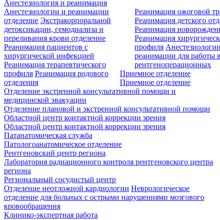
Анестезиология и реанимация
Анестезиологии и реанимации
Реанимация ожоговой т
отделение
Экстракорпоральной
Реанимация детского от
детоксикации, гемодиализа и
Реанимация новорожде
переливания крови отделение
Реанимация хирургическ
Реанимация пациентов с
профиля
Анестезиологии
хирургической инфекцией
реанимации для работы 
Реанимация терапевтического
рентгеноперационных
профиля
Реанимация родового
Приемное отделение
отделения
Приемное отделение
Отделение экстренной консультативной помощи и
медицинской эвакуации
Отделение плановой и экстренной консультативной помощи
Областной центр контактной коррекции зрения
Областной центр контактной коррекции зрения
Патанатомическая служба
Патологоанатомическое отделение
Рентгеновский центр региона
Лаборатория радиационного контроля рентгеновского центра
региона
Региональный сосудистый центр
Отделение неотложной кардиологии
Неврологическое
отделение для больных с острыми нарушениями мозгового
кровообращения
Клинико-экспертная работа