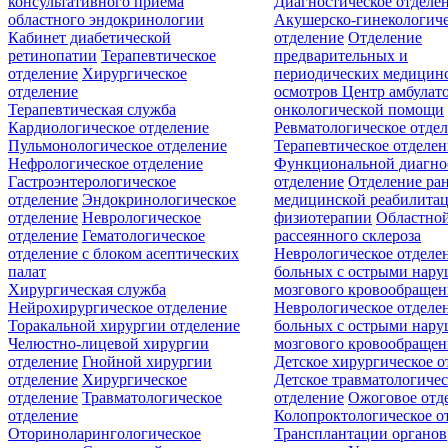
консультативного приёма
Диагностическое отделе
областного эндокринологии
Акушерско-гинекологиче
Кабинет диабетической
отделение
Отделение
ретинопатии
Терапевтическое
предварительных и
отделение
Хирургическое
периодических медицин
отделение
осмотров
Центр амбулат
Терапевтическая служба
онкологической помощи
Кардиологическое отделение
Ревматологическое отде
Пульмонологическое отделение
Терапевтическое отделе
Нефрологическое отделение
Функциональной диагно
Гастроэнтерологическое
отделение
Отделение ра
отделение
Эндокринологическое
медицинской реабилита
отделение
Неврологическое
физиотерапии
Областной
отделение
Гематологическое
рассеянного склероза
отделение c блоком асептических
Неврологическое отделе
палат
больных с острыми нар
Хирургическая служба
мозгового кровообращен
Нейрохирургическое отделение
Неврологическое отделе
Торакальной хирургии отделение
больных с острыми нар
Челюстно-лицевой хирургии
мозгового кровообращен
отделение
Гнойной хирургии
Детское хирургическое о
отделение
Хирургическое
Детское травматологичес
отделение
Травматологическое
отделение
Ожоговое отд
отделение
Колопроктологическое о
Оториноларингологическое
Трансплантации органов