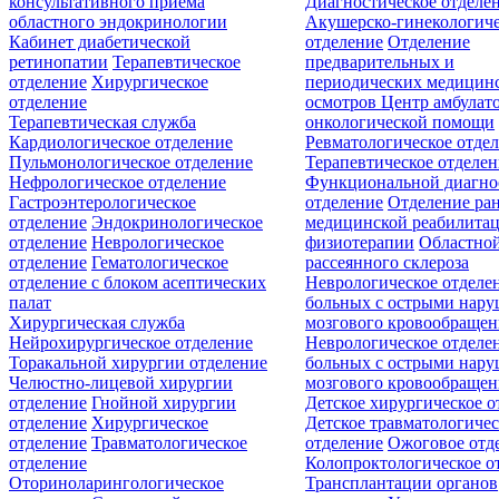
консультативного приёма
Диагностическое отделе
областного эндокринологии
Акушерско-гинекологиче
Кабинет диабетической
отделение
Отделение
ретинопатии
Терапевтическое
предварительных и
отделение
Хирургическое
периодических медицин
отделение
осмотров
Центр амбулат
Терапевтическая служба
онкологической помощи
Кардиологическое отделение
Ревматологическое отде
Пульмонологическое отделение
Терапевтическое отделе
Нефрологическое отделение
Функциональной диагно
Гастроэнтерологическое
отделение
Отделение ра
отделение
Эндокринологическое
медицинской реабилита
отделение
Неврологическое
физиотерапии
Областной
отделение
Гематологическое
рассеянного склероза
отделение c блоком асептических
Неврологическое отделе
палат
больных с острыми нар
Хирургическая служба
мозгового кровообращен
Нейрохирургическое отделение
Неврологическое отделе
Торакальной хирургии отделение
больных с острыми нар
Челюстно-лицевой хирургии
мозгового кровообращен
отделение
Гнойной хирургии
Детское хирургическое о
отделение
Хирургическое
Детское травматологичес
отделение
Травматологическое
отделение
Ожоговое отд
отделение
Колопроктологическое о
Оториноларингологическое
Трансплантации органов