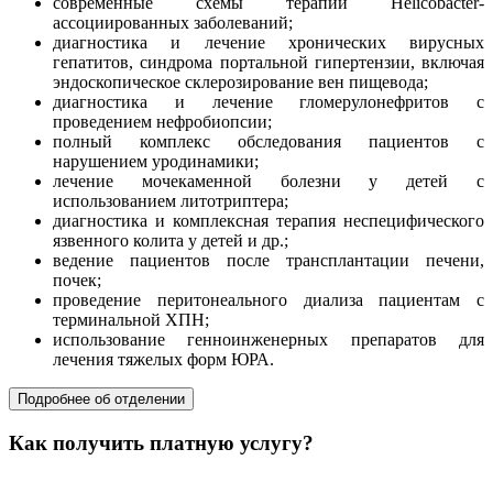
современные схемы терапии Helicobacter-
ассоциированных заболеваний;
диагностика и лечение хронических вирусных
гепатитов, синдрома портальной гипертензии, включая
эндоскопическое склерозирование вен пищевода;
диагностика и лечение гломерулонефритов с
проведением нефробиопсии;
полный комплекс обследования пациентов с
нарушением уродинамики;
лечение мочекаменной болезни у детей с
использованием литотриптера;
диагностика и комплексная терапия неспецифического
язвенного колита у детей и др.;
ведение пациентов после трансплантации печени,
почек;
проведение перитонеального диализа пациентам с
терминальной ХПН;
использование генноинженерных препаратов для
лечения тяжелых форм ЮРА.
Подробнее об отделении
Как получить платную услугу?