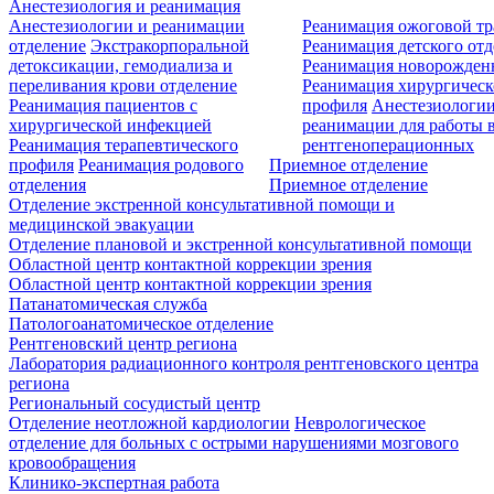
Анестезиология и реанимация
Анестезиологии и реанимации
Реанимация ожоговой т
отделение
Экстракорпоральной
Реанимация детского от
детоксикации, гемодиализа и
Реанимация новорожде
переливания крови отделение
Реанимация хирургическ
Реанимация пациентов с
профиля
Анестезиологии
хирургической инфекцией
реанимации для работы 
Реанимация терапевтического
рентгеноперационных
профиля
Реанимация родового
Приемное отделение
отделения
Приемное отделение
Отделение экстренной консультативной помощи и
медицинской эвакуации
Отделение плановой и экстренной консультативной помощи
Областной центр контактной коррекции зрения
Областной центр контактной коррекции зрения
Патанатомическая служба
Патологоанатомическое отделение
Рентгеновский центр региона
Лаборатория радиационного контроля рентгеновского центра
региона
Региональный сосудистый центр
Отделение неотложной кардиологии
Неврологическое
отделение для больных с острыми нарушениями мозгового
кровообращения
Клинико-экспертная работа