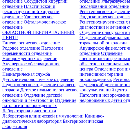
отделение
Сосудистой хирургии
отделение
Ультразвуков
отделение
Пластической и
исследований отделение
реконструктивной хирургии
Рентгеновское отделени
отделение
Урологическое
Эндоскопическое отделе
отделение
Офтальмологическое
Рентгенохирургических 
отделение
диагностики и лечения о
ОБЛАСТНОЙ ПЕРИНАТАЛЬНЫЙ
Отделение онкоурологи
ЦЕНТР
Отделение абдоминальн
Гинекологическое отделение
торакальной онкологии
Родовое отделение
Патологии
Акушерское физиологич
беременности отделение
отделение
Отделение
Новорожденных отделение
анестезиологии-реанима
Акушерское обсервационное
областного перинатальн
отделение
центра
Отделение реани
Педиатрическая служба
интенсивной терапии
Детское неврологическое отделение
новорожденных
Регион
Педиатрическое отделение старшего
акушерский дистанцион
возраста
Детское пульмонологическое
консультативный центр
отделение
Отделение детской
Патологии новорожденн
онкологии и гематологии
Отделение
недоношенных детей отд
патологии новорожденных
Лабораторная диагностика
Лаборатория клинической иммунологии
Клинико-
диагностическая лаборатория
Бактериологическая
лаборатория