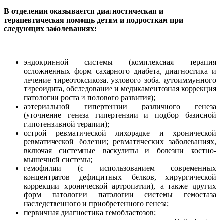
В отделении оказывается диагностическая и
терапевтическая помощь детям и подросткам при
следующих заболеваниях:
эндокринной системы (комплексная терапия
осложненных форм сахарного диабета, диагностика и
лечение тиреотоксикоза, узлового зоба, аутоиммунного
тиреоидита, обследование и медикаментозная коррекция
патологии роста и полового развития);
артериальной гипертензии различного генеза
(уточнение генеза гипертензии и подбор базисной
гипотензивной терапии);
острой ревматической лихорадке и хронической
ревматической болезни; ревматических заболеваниях,
включая системные васкулиты и болезни костно-
мышечной системы;
гемофилии (с использованием современных
концентратов дефицитных белков, хирургической
коррекции хронической артропатии), а также других
форм патологии патологии системы гемостаза
наследственного и приобретенного генеза;
первичная диагностика гемобластозов;