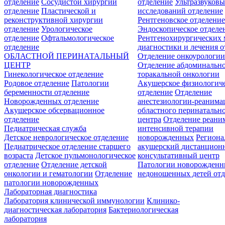
отделение
Сосудистой хирургии
отделение
Ультразвуков
отделение
Пластической и
исследований отделение
реконструктивной хирургии
Рентгеновское отделени
отделение
Урологическое
Эндоскопическое отделе
отделение
Офтальмологическое
Рентгенохирургических 
отделение
диагностики и лечения о
ОБЛАСТНОЙ ПЕРИНАТАЛЬНЫЙ
Отделение онкоурологи
ЦЕНТР
Отделение абдоминальн
Гинекологическое отделение
торакальной онкологии
Родовое отделение
Патологии
Акушерское физиологич
беременности отделение
отделение
Отделение
Новорожденных отделение
анестезиологии-реанима
Акушерское обсервационное
областного перинатальн
отделение
центра
Отделение реани
Педиатрическая служба
интенсивной терапии
Детское неврологическое отделение
новорожденных
Регион
Педиатрическое отделение старшего
акушерский дистанцион
возраста
Детское пульмонологическое
консультативный центр
отделение
Отделение детской
Патологии новорожденн
онкологии и гематологии
Отделение
недоношенных детей отд
патологии новорожденных
Лабораторная диагностика
Лаборатория клинической иммунологии
Клинико-
диагностическая лаборатория
Бактериологическая
лаборатория