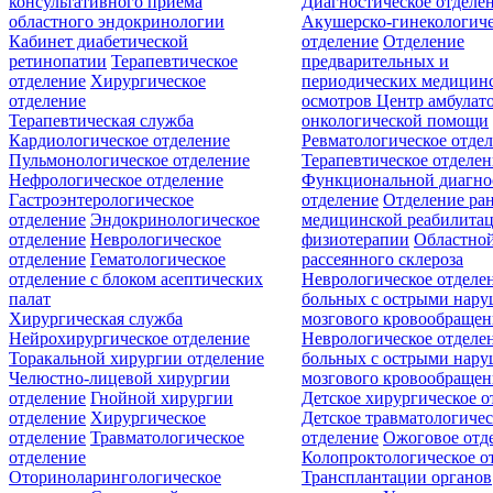
консультативного приёма
Диагностическое отделе
областного эндокринологии
Акушерско-гинекологиче
Кабинет диабетической
отделение
Отделение
ретинопатии
Терапевтическое
предварительных и
отделение
Хирургическое
периодических медицин
отделение
осмотров
Центр амбулат
Терапевтическая служба
онкологической помощи
Кардиологическое отделение
Ревматологическое отде
Пульмонологическое отделение
Терапевтическое отделе
Нефрологическое отделение
Функциональной диагно
Гастроэнтерологическое
отделение
Отделение ра
отделение
Эндокринологическое
медицинской реабилита
отделение
Неврологическое
физиотерапии
Областной
отделение
Гематологическое
рассеянного склероза
отделение c блоком асептических
Неврологическое отделе
палат
больных с острыми нар
Хирургическая служба
мозгового кровообращен
Нейрохирургическое отделение
Неврологическое отделе
Торакальной хирургии отделение
больных с острыми нар
Челюстно-лицевой хирургии
мозгового кровообращен
отделение
Гнойной хирургии
Детское хирургическое о
отделение
Хирургическое
Детское травматологичес
отделение
Травматологическое
отделение
Ожоговое отд
отделение
Колопроктологическое о
Оториноларингологическое
Трансплантации органов