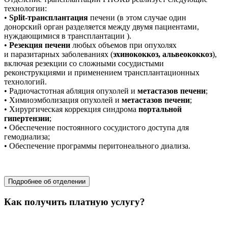
технологии:
•
Split-трансплантация
печени (в этом случае один
донорский орган разделяется между двумя пациентами,
нуждающимися в трансплантации ).
•
Резекция печени
любых объемов при опухолях
и паразитарных заболеваниях (
эхинококкоз, альвеококкоз
),
включая резекции со сложными сосудистыми
реконструкциями и применением трансплантационных
технологий.
• Радиочастотная абляция опухолей и
метастазов печени
;
• Химиоэмболизация опухолей и
метастазов печени
;
• Хирургическая коррекция синдрома
портальной
гипертензии
;
• Обеспечение постоянного сосудистого доступа для
гемодиализа;
• Обеспечение программы перитонеального диализа.
хирургия
Подробнее об отделении
Как получить платную услугу?