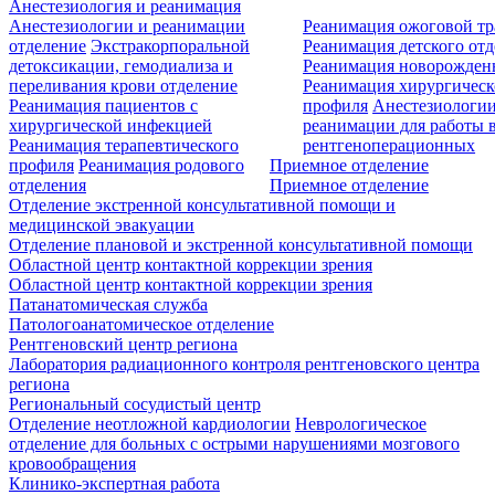
Анестезиология и реанимация
Анестезиологии и реанимации
Реанимация ожоговой т
отделение
Экстракорпоральной
Реанимация детского от
детоксикации, гемодиализа и
Реанимация новорожде
переливания крови отделение
Реанимация хирургическ
Реанимация пациентов с
профиля
Анестезиологии
хирургической инфекцией
реанимации для работы 
Реанимация терапевтического
рентгеноперационных
профиля
Реанимация родового
Приемное отделение
отделения
Приемное отделение
Отделение экстренной консультативной помощи и
медицинской эвакуации
Отделение плановой и экстренной консультативной помощи
Областной центр контактной коррекции зрения
Областной центр контактной коррекции зрения
Патанатомическая служба
Патологоанатомическое отделение
Рентгеновский центр региона
Лаборатория радиационного контроля рентгеновского центра
региона
Региональный сосудистый центр
Отделение неотложной кардиологии
Неврологическое
отделение для больных с острыми нарушениями мозгового
кровообращения
Клинико-экспертная работа