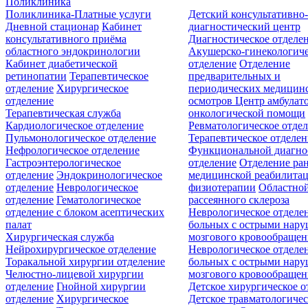
Поликлиника
Поликлиника-Платные услуги
Детский консультативно
Дневной стационар
Кабинет
диагностический центр
консультативного приёма
Диагностическое отделе
областного эндокринологии
Акушерско-гинекологиче
Кабинет диабетической
отделение
Отделение
ретинопатии
Терапевтическое
предварительных и
отделение
Хирургическое
периодических медицин
отделение
осмотров
Центр амбулат
Терапевтическая служба
онкологической помощи
Кардиологическое отделение
Ревматологическое отде
Пульмонологическое отделение
Терапевтическое отделе
Нефрологическое отделение
Функциональной диагно
Гастроэнтерологическое
отделение
Отделение ра
отделение
Эндокринологическое
медицинской реабилита
отделение
Неврологическое
физиотерапии
Областной
отделение
Гематологическое
рассеянного склероза
отделение c блоком асептических
Неврологическое отделе
палат
больных с острыми нар
Хирургическая служба
мозгового кровообращен
Нейрохирургическое отделение
Неврологическое отделе
Торакальной хирургии отделение
больных с острыми нар
Челюстно-лицевой хирургии
мозгового кровообращен
отделение
Гнойной хирургии
Детское хирургическое о
отделение
Хирургическое
Детское травматологичес