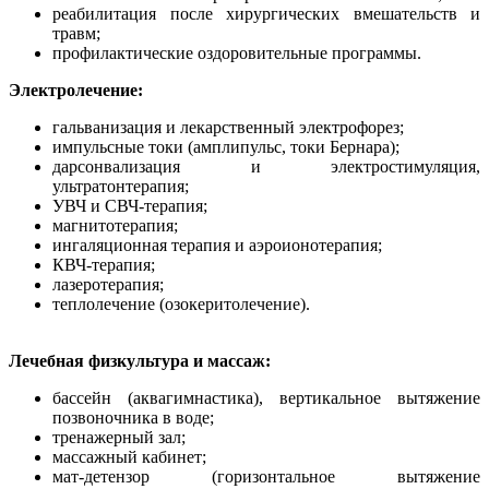
реабилитация после хирургических вмешательств и
травм;
профилактические оздоровительные программы.
Электролечение:
гальванизация и лекарственный электрофорез;
импульсные токи (амплипульс, токи Бернара);
дарсонвализация и электростимуляция,
ультратонтерапия;
УВЧ и СВЧ-терапия;
магнитотерапия;
ингаляционная терапия и аэроионотерапия;
КВЧ-терапия;
лазеротерапия;
теплолечение (озокеритолечение).
Лечебная физкультура и массаж:
бассейн (аквагимнастика), вертикальное вытяжение
позвоночника в воде;
тренажерный зал;
массажный кабинет;
мат-детензор (горизонтальное вытяжение