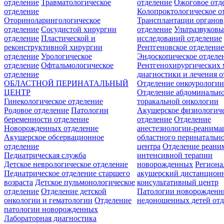
отделение
Травматологическое
отделение
Ожоговое отд
отделение
Колопроктологическое о
Оториноларингологическое
Трансплантации органов
отделение
Сосудистой хирургии
отделение
Ультразвуков
отделение
Пластической и
исследований отделение
реконструктивной хирургии
Рентгеновское отделени
отделение
Урологическое
Эндоскопическое отделе
отделение
Офтальмологическое
Рентгенохирургических 
отделение
диагностики и лечения о
ОБЛАСТНОЙ ПЕРИНАТАЛЬНЫЙ
Отделение онкоурологи
ЦЕНТР
Отделение абдоминальн
Гинекологическое отделение
торакальной онкологии
Родовое отделение
Патологии
Акушерское физиологич
беременности отделение
отделение
Отделение
Новорожденных отделение
анестезиологии-реанима
Акушерское обсервационное
областного перинатальн
отделение
центра
Отделение реани
Педиатрическая служба
интенсивной терапии
Детское неврологическое отделение
новорожденных
Регион
Педиатрическое отделение старшего
акушерский дистанцион
возраста
Детское пульмонологическое
консультативный центр
отделение
Отделение детской
Патологии новорожденн
онкологии и гематологии
Отделение
недоношенных детей отд
патологии новорожденных
Лабораторная диагностика