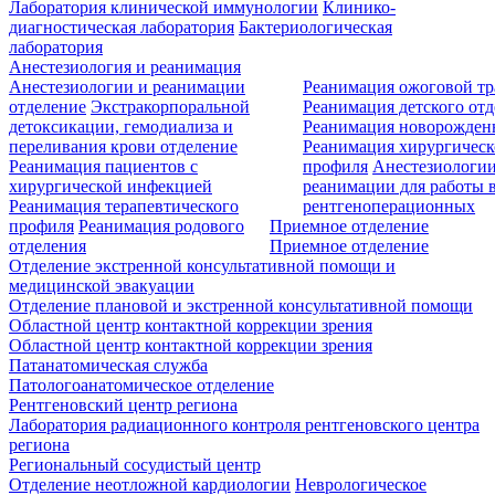
Лаборатория клинической иммунологии
Клинико-
диагностическая лаборатория
Бактериологическая
лаборатория
Анестезиология и реанимация
Анестезиологии и реанимации
Реанимация ожоговой т
отделение
Экстракорпоральной
Реанимация детского от
детоксикации, гемодиализа и
Реанимация новорожде
переливания крови отделение
Реанимация хирургическ
Реанимация пациентов с
профиля
Анестезиологии
хирургической инфекцией
реанимации для работы 
Реанимация терапевтического
рентгеноперационных
профиля
Реанимация родового
Приемное отделение
отделения
Приемное отделение
Отделение экстренной консультативной помощи и
медицинской эвакуации
Отделение плановой и экстренной консультативной помощи
Областной центр контактной коррекции зрения
Областной центр контактной коррекции зрения
Патанатомическая служба
Патологоанатомическое отделение
Рентгеновский центр региона
Лаборатория радиационного контроля рентгеновского центра
региона
Региональный сосудистый центр
Отделение неотложной кардиологии
Неврологическое