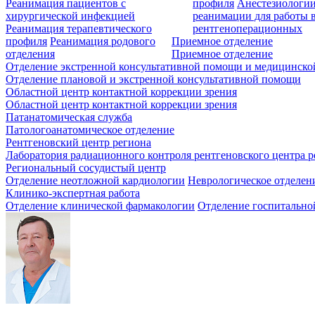
Реанимация пациентов с
профиля
Анестезиологии
хирургической инфекцией
реанимации для работы 
Реанимация терапевтического
рентгеноперационных
профиля
Реанимация родового
Приемное отделение
отделения
Приемное отделение
Отделение экстренной консультативной помощи и медицинско
Отделение плановой и экстренной консультативной помощи
Областной центр контактной коррекции зрения
Областной центр контактной коррекции зрения
Патанатомическая служба
Патологоанатомическое отделение
Рентгеновский центр региона
Лаборатория радиационного контроля рентгеновского центра р
Региональный сосудистый центр
Отделение неотложной кардиологии
Неврологическое отделен
Клинико-экспертная работа
Отделение клинической фармакологии
Отделение госпитально