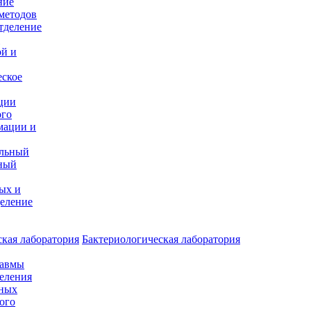
ние
методов
тделение
и
ой и
еское
ции
ого
мации и
альный
ный
ых и
еление
кая лаборатория
Бактериологическая лаборатория
равмы
деления
нных
ого