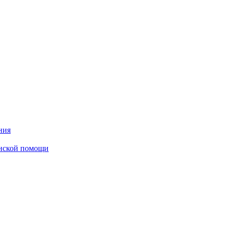
ния
инской помощи