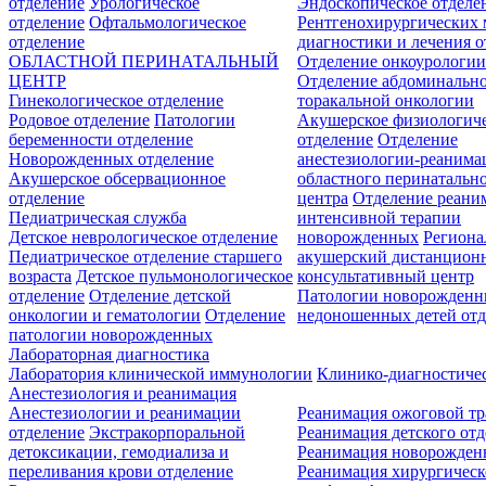
отделение
Урологическое
Эндоскопическое отделе
отделение
Офтальмологическое
Рентгенохирургических 
отделение
диагностики и лечения о
ОБЛАСТНОЙ ПЕРИНАТАЛЬНЫЙ
Отделение онкоурологи
ЦЕНТР
Отделение абдоминальн
Гинекологическое отделение
торакальной онкологии
Родовое отделение
Патологии
Акушерское физиологич
беременности отделение
отделение
Отделение
Новорожденных отделение
анестезиологии-реанима
Акушерское обсервационное
областного перинатальн
отделение
центра
Отделение реани
Педиатрическая служба
интенсивной терапии
Детское неврологическое отделение
новорожденных
Регион
Педиатрическое отделение старшего
акушерский дистанцион
возраста
Детское пульмонологическое
консультативный центр
отделение
Отделение детской
Патологии новорожденн
онкологии и гематологии
Отделение
недоношенных детей отд
патологии новорожденных
Лабораторная диагностика
Лаборатория клинической иммунологии
Клинико-диагностичес
Анестезиология и реанимация
Анестезиологии и реанимации
Реанимация ожоговой т
отделение
Экстракорпоральной
Реанимация детского от
детоксикации, гемодиализа и
Реанимация новорожде
переливания крови отделение
Реанимация хирургическ