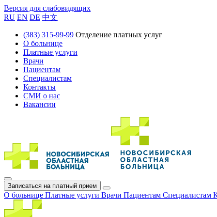
Версия для слабовидящих
RU
EN
DE
中文
(383) 315-99-99
Отделение платных услуг
О больнице
Платные услуги
Врачи
Пациентам
Специалистам
Контакты
СМИ о нас
Вакансии
Записаться на платный прием
О больнице
Платные услуги
Врачи
Пациентам
Специалистам