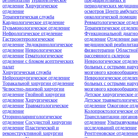
ретинопатии
Терапевтическое
предварительных и
отделение
Хирургическое
периодических медицин
отделение
осмотров
Центр амбулат
Терапевтическая служба
онкологической помощи
Кардиологическое отделение
Ревматологическое отде
Пульмонологическое отделение
Терапевтическое отделе
Нефрологическое отделение
Функциональной диагно
Гастроэнтерологическое
отделение
Отделение ра
отделение
Эндокринологическое
медицинской реабилита
отделение
Неврологическое
физиотерапии
Областной
отделение
Гематологическое
рассеянного склероза
отделение c блоком асептических
Неврологическое отделе
палат
больных с острыми нар
Хирургическая служба
мозгового кровообращен
Нейрохирургическое отделение
Неврологическое отделе
Торакальной хирургии отделение
больных с острыми нар
Челюстно-лицевой хирургии
мозгового кровообращен
отделение
Гнойной хирургии
Детское хирургическое о
отделение
Хирургическое
Детское травматологичес
отделение
Травматологическое
отделение
Ожоговое отд
отделение
Колопроктологическое о
Оториноларингологическое
Трансплантации органов
отделение
Сосудистой хирургии
отделение
Ультразвуков
отделение
Пластической и
исследований отделение
реконструктивной хирургии
Рентгеновское отделени