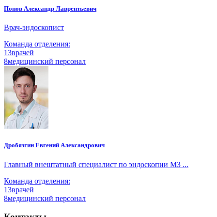
Попов Александр Лаврентьевич
Врач-эндоскопист
Команда отделения:
13
врачей
8
медицинский персонал
Дробязгин Евгений Александрович
Главный внештатный специалист по эндоскопии МЗ ...
Команда отделения:
13
врачей
8
медицинский персонал
Контакты