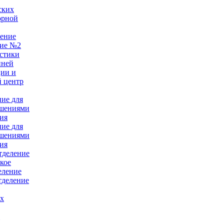
ских
орной
ление
ние №2
стики
нней
ции и
 центр
ние для
ушениями
ия
ние для
ушениями
ия
тделение
кое
еление
тделение
ых
е