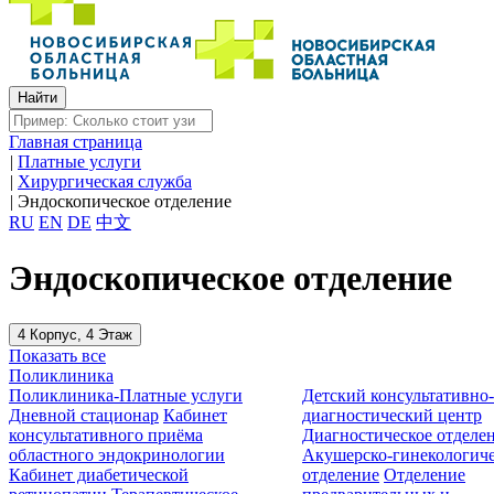
Главная страница
|
Платные услуги
|
Хирургическая служба
|
Эндоскопическое отделение
RU
EN
DE
中文
Эндоскопическое отделение
4 Корпус, 4 Этаж
Показать все
Поликлиника
Поликлиника-Платные услуги
Детский консультативно
Дневной стационар
Кабинет
диагностический центр
консультативного приёма
Диагностическое отделе
областного эндокринологии
Акушерско-гинекологиче
Кабинет диабетической
отделение
Отделение