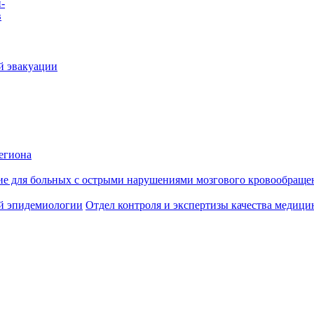
-
в
й эвакуации
егиона
ие для больных с острыми нарушениями мозгового кровообраще
й эпидемиологии
Отдел контроля и экспертизы качества медиц