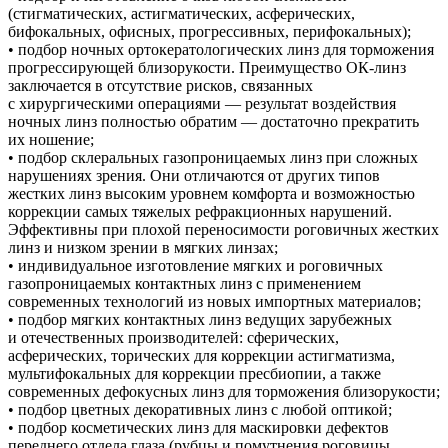
(стигматических, астигматических, асферических,
бифокальных, офисных, прогрессивных, перифокальных);
• подбор ночных ортокератологических линз для торможения
прогрессирующей близорукости. Преимущество ОК-линз
заключается в отсутствие рисков, связанных
с хирургическими операциями — результат воздействия
ночных линз полностью обратим — достаточно прекратить
их ношение;
• подбор склеральных газопроницаемых линз при сложных
нарушениях зрения. Они отличаются от других типов
жестких линз высоким уровнем комфорта и возможностью
коррекции самых тяжелых рефракционных нарушений.
Эффективны при плохой переносимости роговичных жестких
линз и низком зрении в мягких линзах;
• индивидуальное изготовление мягких и роговичных
газопроницаемых контактных линз с применением
современных технологий из новых импортных материалов;
• подбор мягких контактных линз ведущих зарубежных
и отечественных производителей: сферических,
асферических, торических для коррекции астигматизма,
мультифокальных для коррекции пресбиопии, а также
современных дефокусных линз для торможения близорукости;
• подбор цветных декоративных линз с любой оптикой;
• подбор косметических линз для маскировки дефектов
переднего отдела глаза (рубцы и помутнения роговицы,