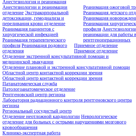
Анестезиология и реанимация
Анестезиологии и реанимации
Реанимация ожоговой т
отделение
Экстракорпоральной
Реанимация детского от
детоксикации, гемодиализа и
Реанимация новорожде
переливания крови отделение
Реанимация хирургическ
Реанимация пациентов с
профиля
Анестезиологии
хирургической инфекцией
реанимации для работы 
Реанимация терапевтического
рентгеноперационных
профиля
Реанимация родового
Приемное отделение
отделения
Приемное отделение
Отделение экстренной консультативной помощи и
медицинской эвакуации
Отделение плановой и экстренной консультативной помощи
Областной центр контактной коррекции зрения
Областной центр контактной коррекции зрения
Патанатомическая служба
Патологоанатомическое отделение
Рентгеновский центр региона
Лаборатория радиационного контроля рентгеновского центра
региона
Региональный сосудистый центр
Отделение неотложной кардиологии
Неврологическое
отделение для больных с острыми нарушениями мозгового
кровообращения
Клинико-экспертная работа