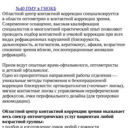
№40 ПМУ в ГНОКБ
Областной центр контактной коррекции специализируется
в области оптометрии и контактной коррекции зрения.
Современное оснащение, высокая квалификация
специалистов и многолетний практический опыт позволяют
проводить подбор контактной и очковой коррекции при всех
видах рефракционных нарушений (близорукость,
дальнозоркость, астигматизм, кератоконус, афакия, возрастное
снижение зрения вблизи, послеоперационные аномалии
рефракций).
Прием ведут опытные врачи-офтальмологи, оптометристы
и детский офтальмолог.
Одно из приоритетных направлений работы отделения —
уникальные методы торможения и безоперационной
коррекции близорукости: ортокератология («ночные» линзы),
мягкие контактные линзы с управляемым периферическим
дефокусом, очки перифокального дизайна (для тренировки
аккомодации).
Областной центр контактной коррекции зрения оказывает
весь спектр оптометрических услуг пациентам любой
возрастной группы:
• подбор и изготовление очков любой сложности