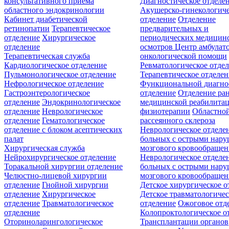
консультативного приёма
Диагностическое отделе
областного эндокринологии
Акушерско-гинекологиче
Кабинет диабетической
отделение
Отделение
ретинопатии
Терапевтическое
предварительных и
отделение
Хирургическое
периодических медицин
отделение
осмотров
Центр амбулат
Терапевтическая служба
онкологической помощи
Кардиологическое отделение
Ревматологическое отде
Пульмонологическое отделение
Терапевтическое отделе
Нефрологическое отделение
Функциональной диагно
Гастроэнтерологическое
отделение
Отделение ра
отделение
Эндокринологическое
медицинской реабилита
отделение
Неврологическое
физиотерапии
Областной
отделение
Гематологическое
рассеянного склероза
отделение c блоком асептических
Неврологическое отделе
палат
больных с острыми нар
Хирургическая служба
мозгового кровообращен
Нейрохирургическое отделение
Неврологическое отделе
Торакальной хирургии отделение
больных с острыми нар
Челюстно-лицевой хирургии
мозгового кровообращен
отделение
Гнойной хирургии
Детское хирургическое о
отделение
Хирургическое
Детское травматологичес
отделение
Травматологическое
отделение
Ожоговое отд
отделение
Колопроктологическое о
Оториноларингологическое
Трансплантации органов