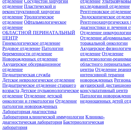
отделение
Сосудистой хирургии
отделение
Ультразвуков
отделение
Пластической и
исследований отделение
реконструктивной хирургии
Рентгеновское отделени
отделение
Урологическое
Эндоскопическое отделе
отделение
Офтальмологическое
Рентгенохирургических 
отделение
диагностики и лечения о
ОБЛАСТНОЙ ПЕРИНАТАЛЬНЫЙ
Отделение онкоурологи
ЦЕНТР
Отделение абдоминальн
Гинекологическое отделение
торакальной онкологии
Родовое отделение
Патологии
Акушерское физиологич
беременности отделение
отделение
Отделение
Новорожденных отделение
анестезиологии-реанима
Акушерское обсервационное
областного перинатальн
отделение
центра
Отделение реани
Педиатрическая служба
интенсивной терапии
Детское неврологическое отделение
новорожденных
Регион
Педиатрическое отделение старшего
акушерский дистанцион
возраста
Детское пульмонологическое
консультативный центр
отделение
Отделение детской
Патологии новорожденн
онкологии и гематологии
Отделение
недоношенных детей отд
патологии новорожденных
Лабораторная диагностика
Лаборатория клинической иммунологии
Клинико-
диагностическая лаборатория
Бактериологическая
лаборатория