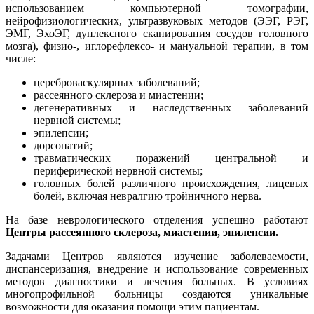
использованием компьютерной томографии,
нейрофизиологических, ультразвуковых методов (ЭЭГ, РЭГ,
ЭМГ, ЭхоЭГ, дуплексного сканирования сосудов головного
мозга), физио-, иглорефлексо- и мануальной терапии, в том
числе:
цереброваскулярных заболеваний;
рассеянного склероза и миастении;
дегенеративных и наследственных заболеваний
нервной системы;
эпилепсии;
дорсопатий;
травматических поражений центральной и
периферической нервной системы;
головных болей различного происхождения, лицевых
болей, включая невралгию тройничного нерва.
На базе неврологического отделения успешно работают
Центры рассеянного склероза, миастении, эпилепсии.
Задачами Центров являются изучение заболеваемости,
диспансеризация, внедрение и использование современных
методов диагностики и лечения больных. В условиях
многопрофильной больницы создаются уникальные
возможности для оказания помощи этим пациентам.