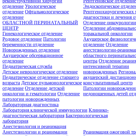
реконструктивной хирургии
Рентгеновское отделени
отделение
Урологическое
Эндоскопическое отделе
отделение
Офтальмологическое
Рентгенохирургических 
отделение
диагностики и лечения о
ОБЛАСТНОЙ ПЕРИНАТАЛЬНЫЙ
Отделение онкоурологи
ЦЕНТР
Отделение абдоминальн
Гинекологическое отделение
торакальной онкологии
Родовое отделение
Патологии
Акушерское физиологич
беременности отделение
отделение
Отделение
Новорожденных отделение
анестезиологии-реанима
Акушерское обсервационное
областного перинатальн
отделение
центра
Отделение реани
Педиатрическая служба
интенсивной терапии
Детское неврологическое отделение
новорожденных
Регион
Педиатрическое отделение старшего
акушерский дистанцион
возраста
Детское пульмонологическое
консультативный центр
отделение
Отделение детской
Патологии новорожденн
онкологии и гематологии
Отделение
недоношенных детей отд
патологии новорожденных
Лабораторная диагностика
Лаборатория клинической иммунологии
Клинико-
диагностическая лаборатория
Бактериологическая
лаборатория
Анестезиология и реанимация
Анестезиологии и реанимации
Реанимация ожоговой т