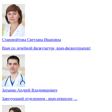
Старовойтова Светлана Ивановна
Врач по лечебной физкультуре, врач-физиотерапевт
Затынко Андрей Владимирович
Заведующий отделением - врач-невролог, ...