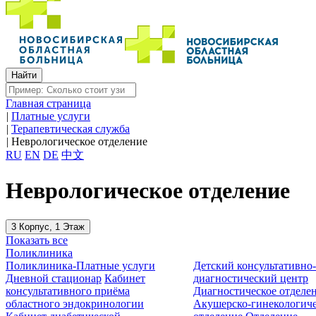
Главная страница
|
Платные услуги
|
Терапевтическая служба
|
Неврологическое отделение
RU
EN
DE
中文
Неврологическое отделение
3 Корпус, 1 Этаж
Показать все
Поликлиника
Поликлиника-Платные услуги
Детский консультативно
Дневной стационар
Кабинет
диагностический центр
консультативного приёма
Диагностическое отделе
областного эндокринологии
Акушерско-гинекологиче