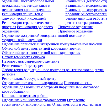
отделение
Экстракорпоральной
Реанимация детского от
детоксикации, гемодиализа и
Реанимация новорожде
переливания крови отделение
Реанимация хирургическ
Реанимация пациентов с
профиля
Анестезиологии
хирургической инфекцией
реанимации для работы 
Реанимация терапевтического
рентгеноперационных
профиля
Реанимация родового
Приемное отделение
отделения
Приемное отделение
Отделение экстренной консультативной помощи и
медицинской эвакуации
Отделение плановой и экстренной консультативной помощи
Областной центр контактной коррекции зрения
Областной центр контактной коррекции зрения
Патанатомическая служба
Патологоанатомическое отделение
Рентгеновский центр региона
Лаборатория радиационного контроля рентгеновского центра
региона
Региональный сосудистый центр
Отделение неотложной кардиологии
Неврологическое
отделение для больных с острыми нарушениями мозгового
кровообращения
Клинико-экспертная работа
Отделение клинической фармакологии
Отделение
госпитальной эпидемиологии
Отдел контроля и экспертизы