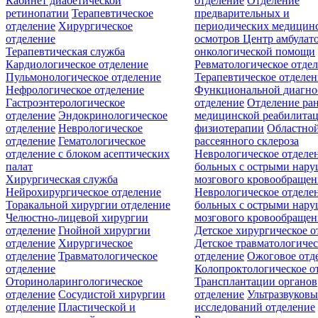
Кабинет диабетической
отделение
Отделение
ретинопатии
Терапевтическое
предварительных и
отделение
Хирургическое
периодических медицин
отделение
осмотров
Центр амбулат
Терапевтическая служба
онкологической помощи
Кардиологическое отделение
Ревматологическое отде
Пульмонологическое отделение
Терапевтическое отделе
Нефрологическое отделение
Функциональной диагно
Гастроэнтерологическое
отделение
Отделение ра
отделение
Эндокринологическое
медицинской реабилита
отделение
Неврологическое
физиотерапии
Областной
отделение
Гематологическое
рассеянного склероза
отделение c блоком асептических
Неврологическое отделе
палат
больных с острыми нар
Хирургическая служба
мозгового кровообращен
Нейрохирургическое отделение
Неврологическое отделе
Торакальной хирургии отделение
больных с острыми нар
Челюстно-лицевой хирургии
мозгового кровообращен
отделение
Гнойной хирургии
Детское хирургическое о
отделение
Хирургическое
Детское травматологичес
отделение
Травматологическое
отделение
Ожоговое отд
отделение
Колопроктологическое о
Оториноларингологическое
Трансплантации органов
отделение
Сосудистой хирургии
отделение
Ультразвуков
отделение
Пластической и
исследований отделение