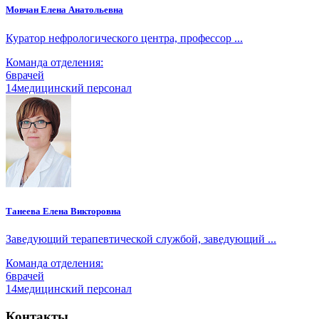
Мовчан Елена Анатольевна
Куратор нефрологического центра, профессор ...
Команда отделения:
6
врачей
14
медицинский персонал
Танеева Елена Викторовна
Заведующий терапевтической службой, заведующий ...
Команда отделения:
6
врачей
14
медицинский персонал
Контакты