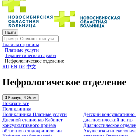
Главная страница
|
Платные услуги
|
Терапевтическая служба
|
Нефрологическое отделение
RU
EN
DE
中文
Нефрологическое отделение
3 Корпус, 4 Этаж
Показать все
Поликлиника
Поликлиника-Платные услуги
Детский консультативно
Дневной стационар
Кабинет
диагностический центр
консультативного приёма
Диагностическое отделе
областного эндокринологии
Акушерско-гинекологиче