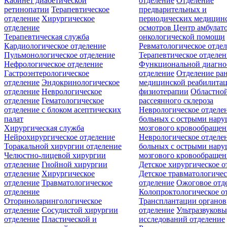
Кабинет диабетической
отделение
Отделение
ретинопатии
Терапевтическое
предварительных и
отделение
Хирургическое
периодических медицин
отделение
осмотров
Центр амбулат
Терапевтическая служба
онкологической помощи
Кардиологическое отделение
Ревматологическое отде
Пульмонологическое отделение
Терапевтическое отделе
Нефрологическое отделение
Функциональной диагно
Гастроэнтерологическое
отделение
Отделение ра
отделение
Эндокринологическое
медицинской реабилита
отделение
Неврологическое
физиотерапии
Областной
отделение
Гематологическое
рассеянного склероза
отделение c блоком асептических
Неврологическое отделе
палат
больных с острыми нар
Хирургическая служба
мозгового кровообращен
Нейрохирургическое отделение
Неврологическое отделе
Торакальной хирургии отделение
больных с острыми нар
Челюстно-лицевой хирургии
мозгового кровообращен
отделение
Гнойной хирургии
Детское хирургическое о
отделение
Хирургическое
Детское травматологичес
отделение
Травматологическое
отделение
Ожоговое отд
отделение
Колопроктологическое о
Оториноларингологическое
Трансплантации органов
отделение
Сосудистой хирургии
отделение
Ультразвуков
отделение
Пластической и
исследований отделение