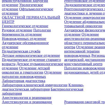
реконструктивной хирургии
Рентгеновское отделени
отделение
Урологическое
Эндоскопическое отделе
отделение
Офтальмологическое
Рентгенохирургических 
отделение
диагностики и лечения о
ОБЛАСТНОЙ ПЕРИНАТАЛЬНЫЙ
Отделение онкоурологи
ЦЕНТР
Отделение абдоминальн
Гинекологическое отделение
торакальной онкологии
Родовое отделение
Патологии
Акушерское физиологич
беременности отделение
отделение
Отделение
Новорожденных отделение
анестезиологии-реанима
Акушерское обсервационное
областного перинатальн
отделение
центра
Отделение реани
Педиатрическая служба
интенсивной терапии
Детское неврологическое отделение
новорожденных
Регион
Педиатрическое отделение старшего
акушерский дистанцион
возраста
Детское пульмонологическое
консультативный центр
отделение
Отделение детской
Патологии новорожденн
онкологии и гематологии
Отделение
недоношенных детей отд
патологии новорожденных
Лабораторная диагностика
Лаборатория клинической иммунологии
Клинико-
диагностическая лаборатория
Бактериологическая
лаборатория
Анестезиология и реанимация
Анестезиологии и реанимации
Реанимация ожоговой т