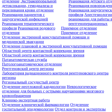
отделение
Экстракорпоральной
Реанимация детского от
детоксикации, гемодиализа и
Реанимация новорожде
переливания крови отделение
Реанимация хирургическ
Реанимация пациентов с
профиля
Анестезиологии
хирургической инфекцией
реанимации для работы 
Реанимация терапевтического
рентгеноперационных
профиля
Реанимация родового
Приемное отделение
отделения
Приемное отделение
Отделение экстренной консультативной помощи и
медицинской эвакуации
Отделение плановой и экстренной консультативной помощи
Областной центр контактной коррекции зрения
Областной центр контактной коррекции зрения
Патанатомическая служба
Патологоанатомическое отделение
Рентгеновский центр региона
Лаборатория радиационного контроля рентгеновского центра
региона
Региональный сосудистый центр
Отделение неотложной кардиологии
Неврологическое
отделение для больных с острыми нарушениями мозгового
кровообращения
Клинико-экспертная работа
Отделение клинической фармакологии
Отделение
госпитальной эпидемиологии
Отдел контроля и экспертизы