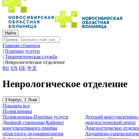
Главная страница
|
Платные услуги
|
Терапевтическая служба
|
Неврологическое отделение
RU
EN
DE
中文
Неврологическое отделение
3 Корпус, 1 Этаж
Показать все
Поликлиника
Поликлиника-Платные услуги
Детский консультативно
Дневной стационар
Кабинет
диагностический центр
консультативного приёма
Диагностическое отделе
областного эндокринологии
Акушерско-гинекологиче