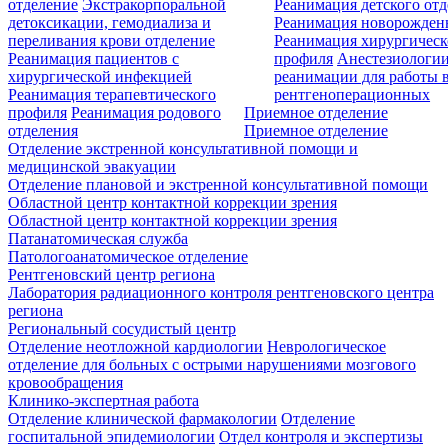
отделение
Экстракорпоральной
Реанимация детского от
детоксикации, гемодиализа и
Реанимация новорожде
переливания крови отделение
Реанимация хирургическ
Реанимация пациентов с
профиля
Анестезиологии
хирургической инфекцией
реанимации для работы 
Реанимация терапевтического
рентгеноперационных
профиля
Реанимация родового
Приемное отделение
отделения
Приемное отделение
Отделение экстренной консультативной помощи и
медицинской эвакуации
Отделение плановой и экстренной консультативной помощи
Областной центр контактной коррекции зрения
Областной центр контактной коррекции зрения
Патанатомическая служба
Патологоанатомическое отделение
Рентгеновский центр региона
Лаборатория радиационного контроля рентгеновского центра
региона
Региональный сосудистый центр
Отделение неотложной кардиологии
Неврологическое
отделение для больных с острыми нарушениями мозгового
кровообращения
Клинико-экспертная работа
Отделение клинической фармакологии
Отделение
госпитальной эпидемиологии
Отдел контроля и экспертизы