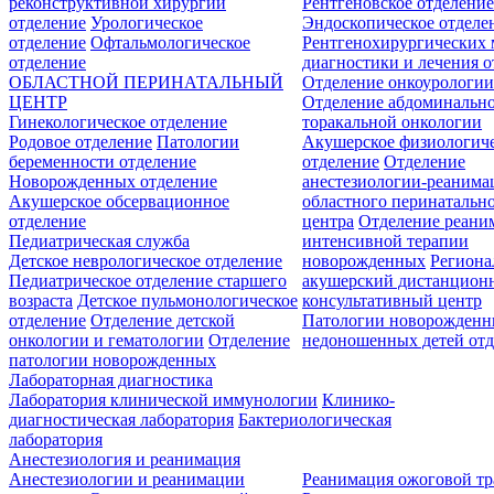
реконструктивной хирургии
Рентгеновское отделени
отделение
Урологическое
Эндоскопическое отделе
отделение
Офтальмологическое
Рентгенохирургических 
отделение
диагностики и лечения о
ОБЛАСТНОЙ ПЕРИНАТАЛЬНЫЙ
Отделение онкоурологи
ЦЕНТР
Отделение абдоминальн
Гинекологическое отделение
торакальной онкологии
Родовое отделение
Патологии
Акушерское физиологич
беременности отделение
отделение
Отделение
Новорожденных отделение
анестезиологии-реанима
Акушерское обсервационное
областного перинатальн
отделение
центра
Отделение реани
Педиатрическая служба
интенсивной терапии
Детское неврологическое отделение
новорожденных
Регион
Педиатрическое отделение старшего
акушерский дистанцион
возраста
Детское пульмонологическое
консультативный центр
отделение
Отделение детской
Патологии новорожденн
онкологии и гематологии
Отделение
недоношенных детей отд
патологии новорожденных
Лабораторная диагностика
Лаборатория клинической иммунологии
Клинико-
диагностическая лаборатория
Бактериологическая
лаборатория
Анестезиология и реанимация
Анестезиологии и реанимации
Реанимация ожоговой т