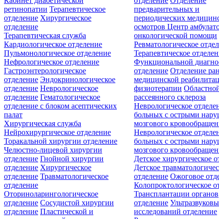
Кабинет диабетической
отделение
Отделение
ретинопатии
Терапевтическое
предварительных и
отделение
Хирургическое
периодических медицин
отделение
осмотров
Центр амбулат
Терапевтическая служба
онкологической помощи
Кардиологическое отделение
Ревматологическое отде
Пульмонологическое отделение
Терапевтическое отделе
Нефрологическое отделение
Функциональной диагно
Гастроэнтерологическое
отделение
Отделение ра
отделение
Эндокринологическое
медицинской реабилита
отделение
Неврологическое
физиотерапии
Областной
отделение
Гематологическое
рассеянного склероза
отделение c блоком асептических
Неврологическое отделе
палат
больных с острыми нар
Хирургическая служба
мозгового кровообращен
Нейрохирургическое отделение
Неврологическое отделе
Торакальной хирургии отделение
больных с острыми нар
Челюстно-лицевой хирургии
мозгового кровообращен
отделение
Гнойной хирургии
Детское хирургическое о
отделение
Хирургическое
Детское травматологичес
отделение
Травматологическое
отделение
Ожоговое отд
отделение
Колопроктологическое о
Оториноларингологическое
Трансплантации органов
отделение
Сосудистой хирургии
отделение
Ультразвуков
отделение
Пластической и
исследований отделение