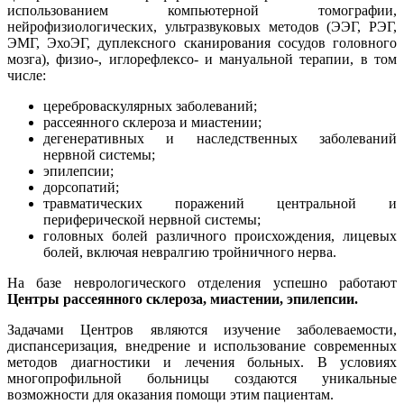
использованием компьютерной томографии,
нейрофизиологических, ультразвуковых методов (ЭЭГ, РЭГ,
ЭМГ, ЭхоЭГ, дуплексного сканирования сосудов головного
мозга), физио-, иглорефлексо- и мануальной терапии, в том
числе:
цереброваскулярных заболеваний;
рассеянного склероза и миастении;
дегенеративных и наследственных заболеваний
нервной системы;
эпилепсии;
дорсопатий;
травматических поражений центральной и
периферической нервной системы;
головных болей различного происхождения, лицевых
болей, включая невралгию тройничного нерва.
На базе неврологического отделения успешно работают
Центры рассеянного склероза, миастении, эпилепсии.
Задачами Центров являются изучение заболеваемости,
диспансеризация, внедрение и использование современных
методов диагностики и лечения больных. В условиях
многопрофильной больницы создаются уникальные
возможности для оказания помощи этим пациентам.