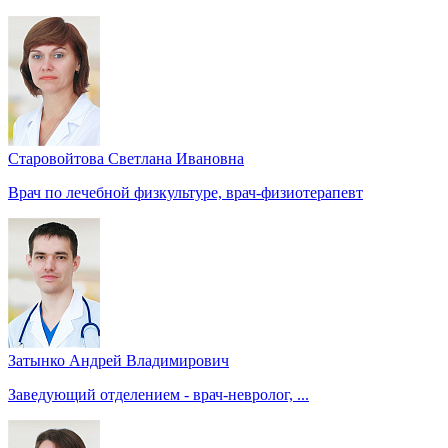
Старовойтова Светлана Ивановна
Врач по лечебной физкультуре, врач-физиотерапевт
Затынко Андрей Владимирович
Заведующий отделением - врач-невролог, ...