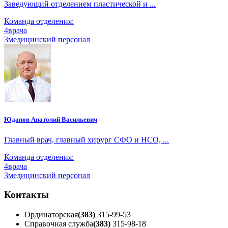
Заведующий отделением пластической и ...
Команда отделения:
4
врача
3
медицинский персонал
Юданов Анатолий Васильевич
Главный врач, главный хирург СФО и НСО, ...
Команда отделения:
4
врача
3
медицинский персонал
Контакты
Ординаторская
(383)
315-99-53
Справочная служба
(383)
315-98-18