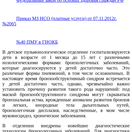
Федеральный закон об основах здоровья граждан РФ
Приказ МЗ НСО (платные услуги) от 07.11.2012г.
№2065
№40 ПМУ в ГНОКБ
В детское пульмонологическое отделение госпитализируются
дети в возрасте от 1 месяца до 15 лет с различными
нозологическими формами бронхолегочных заболеваний,
которые диагносируются у детей достаточно часто. Это
различные формы пневмоний, в том числе осложненных. В
настоящее время бронхообструктивный синдром встречается
у детей достаточно часто, однако, чрезвычайно важно
установить причину развития такого рода нарушений: под
маской бронхообструктивного синдрома могут скрываться
бронхиальная астма, врожденные аномалии развития бронхов
и легких, инородные тела дыхательных путей,
бронхолегочная дисплазия, наследственные, в мом числе
муковисцидоз, хронические заболевания.
В отделении внедрены новейшие диагностические
технологии бронхолегочных заболеваний. Для диагностики