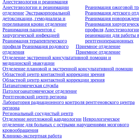
Анестезиология и реанимация
Анестезиологии и реанимации
Реанимация ожоговой т
отделение
Экстракорпоральной
Реанимация детского от
детоксикации, гемодиализа и
Реанимация новорожде
переливания крови отделение
Реанимация хирургическ
Реанимация пациентов с
профиля
Анестезиологии
хирургической инфекцией
реанимации для работы 
Реанимация терапевтического
рентгеноперационных
профиля
Реанимация родового
Приемное отделение
отделения
Приемное отделение
Отделение экстренной консультативной помощи и
медицинской эвакуации
Отделение плановой и экстренной консультативной помощи
Областной центр контактной коррекции зрения
Областной центр контактной коррекции зрения
Патанатомическая служба
Патологоанатомическое отделение
Рентгеновский центр региона
Лаборатория радиационного контроля рентгеновского центра
региона
Региональный сосудистый центр
Отделение неотложной кардиологии
Неврологическое
отделение для больных с острыми нарушениями мозгового
кровообращения
Клинико-экспертная работа