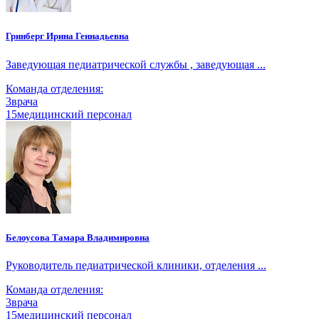
Гринберг Ирина Геннадьевна
Заведующая педиатрической службы , заведующая ...
Команда отделения:
3
врача
15
медицинский персонал
Белоусова Тамара Владимировна
Руководитель педиатрической клиники, отделения ...
Команда отделения:
3
врача
15
медицинский персонал