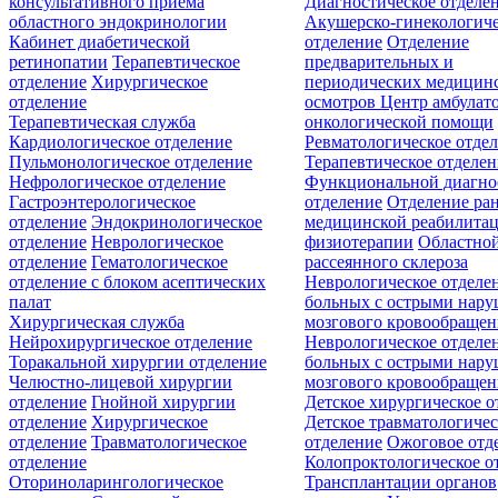
консультативного приёма
Диагностическое отделе
областного эндокринологии
Акушерско-гинекологиче
Кабинет диабетической
отделение
Отделение
ретинопатии
Терапевтическое
предварительных и
отделение
Хирургическое
периодических медицин
отделение
осмотров
Центр амбулат
Терапевтическая служба
онкологической помощи
Кардиологическое отделение
Ревматологическое отде
Пульмонологическое отделение
Терапевтическое отделе
Нефрологическое отделение
Функциональной диагно
Гастроэнтерологическое
отделение
Отделение ра
отделение
Эндокринологическое
медицинской реабилита
отделение
Неврологическое
физиотерапии
Областной
отделение
Гематологическое
рассеянного склероза
отделение c блоком асептических
Неврологическое отделе
палат
больных с острыми нар
Хирургическая служба
мозгового кровообращен
Нейрохирургическое отделение
Неврологическое отделе
Торакальной хирургии отделение
больных с острыми нар
Челюстно-лицевой хирургии
мозгового кровообращен
отделение
Гнойной хирургии
Детское хирургическое о
отделение
Хирургическое
Детское травматологичес
отделение
Травматологическое
отделение
Ожоговое отд
отделение
Колопроктологическое о
Оториноларингологическое
Трансплантации органов