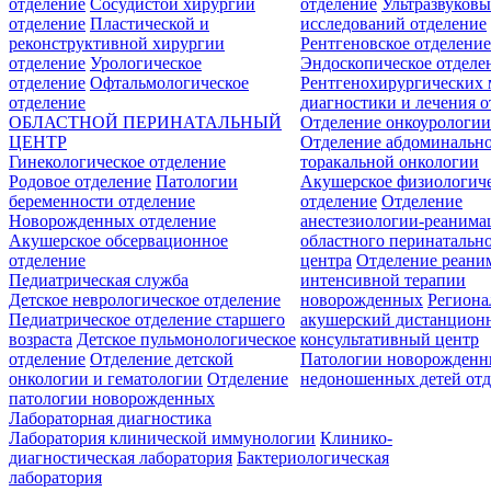
отделение
Сосудистой хирургии
отделение
Ультразвуков
отделение
Пластической и
исследований отделение
реконструктивной хирургии
Рентгеновское отделени
отделение
Урологическое
Эндоскопическое отделе
отделение
Офтальмологическое
Рентгенохирургических 
отделение
диагностики и лечения о
ОБЛАСТНОЙ ПЕРИНАТАЛЬНЫЙ
Отделение онкоурологи
ЦЕНТР
Отделение абдоминальн
Гинекологическое отделение
торакальной онкологии
Родовое отделение
Патологии
Акушерское физиологич
беременности отделение
отделение
Отделение
Новорожденных отделение
анестезиологии-реанима
Акушерское обсервационное
областного перинатальн
отделение
центра
Отделение реани
Педиатрическая служба
интенсивной терапии
Детское неврологическое отделение
новорожденных
Регион
Педиатрическое отделение старшего
акушерский дистанцион
возраста
Детское пульмонологическое
консультативный центр
отделение
Отделение детской
Патологии новорожденн
онкологии и гематологии
Отделение
недоношенных детей отд
патологии новорожденных
Лабораторная диагностика
Лаборатория клинической иммунологии
Клинико-
диагностическая лаборатория
Бактериологическая
лаборатория