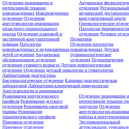
Отделение реанимации и
Акушерское физиологич
интенсивной терапии
отделение
Региональны
новорожденных
Новорожденных
акушерский дистанцион
отделение
Отделение
консультативный центр
анестезиологии-реанимации
Гинекологическое отдел
областного перинатального
Патологии беременност
центра
Отделение плановой и
отделение
Родовое отдел
экстренной консультативной
Педиатрия
помощи
Патологии
Отделение патологии
новорожденных и недоношенных
новорожденных
Детское
детей отделение
Акушерское
пульмонологическое
обсервационное отделение
отделение
Педиатрическое
отделение старшего возраста
Детское неврологическое
отделение
Отделение детской онкологии и гематологии
Лабораторная диагностика
Бактериологическое отделение
Клинико-диагностическая
лаборатория
Лаборатория клинической иммунологии
Анестезиология и реанимация
Реанимация хирургического
Отделение реанимации 
профиля
Реанимация детского
интенсивной терапии г
отделения
Реанимация ожоговой
хирургии
Отделение
травмы
Реанимация
анестезиологии-реанима
терапевтического профиля
работы в рентгеноперац
Приемное отделение
Экстракорпоральной
Приемное отделение
детоксикации, гемодиали