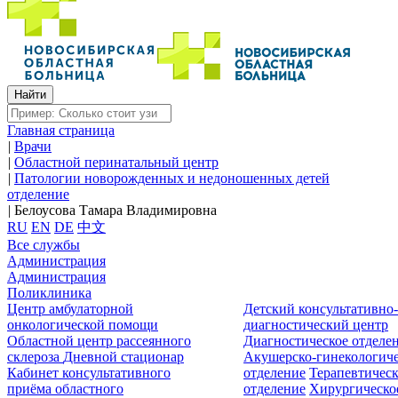
Главная страница
|
Врачи
|
Областной перинатальный центр
|
Патологии новорожденных и недоношенных детей
отделение
|
Белоусова Тамара Владимировна
RU
EN
DE
中文
Все службы
Администрация
Администрация
Поликлиника
Центр амбулаторной
Детский консультативно
онкологической помощи
диагностический центр
Областной центр рассеянного
Диагностическое отделе
склероза
Дневной стационар
Акушерско-гинекологиче
Кабинет консультативного
отделение
Терапевтическ
приёма областного
отделение
Хирургическо