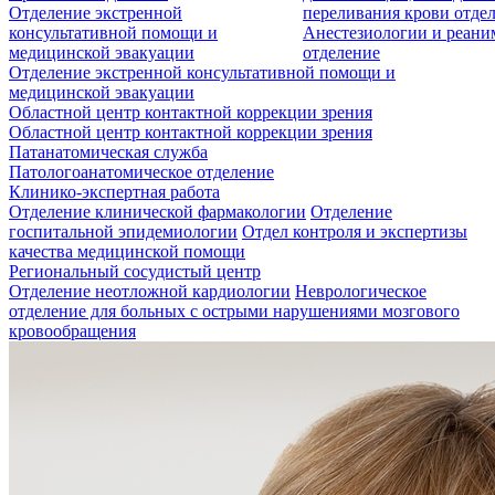
Отделение экстренной
переливания крови отде
консультативной помощи и
Анестезиологии и реан
медицинской эвакуации
отделение
Отделение экстренной консультативной помощи и
медицинской эвакуации
Областной центр контактной коррекции зрения
Областной центр контактной коррекции зрения
Патанатомическая служба
Патологоанатомическое отделение
Клинико-экспертная работа
Отделение клинической фармакологии
Отделение
госпитальной эпидемиологии
Отдел контроля и экспертизы
качества медицинской помощи
Региональный сосудистый центр
Отделение неотложной кардиологии
Неврологическое
отделение для больных с острыми нарушениями мозгового
кровообращения