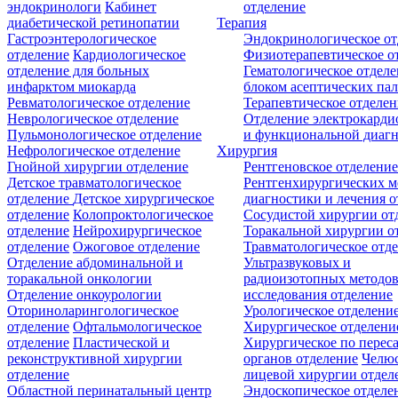
эндокринологи
Кабинет
отделение
диабетической ретинопатии
Терапия
Гастроэнтерологическое
Эндокринологическое от
отделение
Кардиологическое
Физиотерапевтическое о
отделение для больных
Гематологическое отделе
инфарктом миокарда
блоком асептических пал
Ревматологическое отделение
Терапевтическое отделе
Неврологическое отделение
Отделение электрокарди
Пульмонологическое отделение
и функциональной диаг
Нефрологическое отделение
Хирургия
Гнойной хирургии отделение
Рентгеновское отделени
Детское травматологическое
Рентгенхирургических м
отделение
Детское хирургическое
диагностики и лечения о
отделение
Колопроктологическое
Сосудистой хирургии от
отделение
Нейрохирургическое
Торакальной хирургии о
отделение
Ожоговое отделение
Травматологическое отд
Отделение абдоминальной и
Ультразвуковых и
торакальной онкологии
радиоизотопных методо
Отделение онкоурологии
исследования отделение
Оториноларингологическое
Урологическое отделени
отделение
Офтальмологическое
Хирургическое отделени
отделение
Пластической и
Хирургическое по перес
реконструктивной хирургии
органов отделение
Челюс
отделение
лицевой хирургии отдел
Областной перинатальный центр
Эндоскопическое отделе