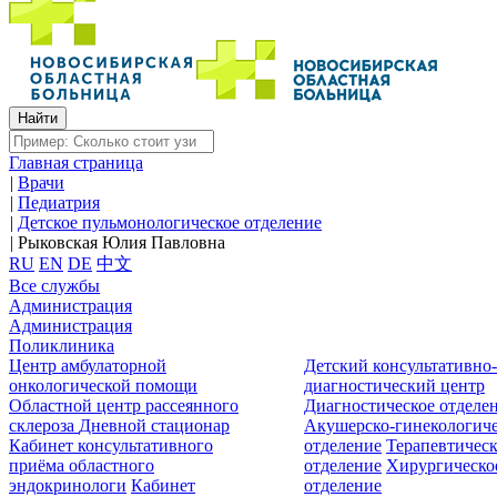
Главная страница
|
Врачи
|
Педиатрия
|
Детское пульмонологическое отделение
|
Рыковская Юлия Павловна
RU
EN
DE
中文
Все службы
Администрация
Администрация
Поликлиника
Центр амбулаторной
Детский консультативно
онкологической помощи
диагностический центр
Областной центр рассеянного
Диагностическое отделе
склероза
Дневной стационар
Акушерско-гинекологиче
Кабинет консультативного
отделение
Терапевтическ
приёма областного
отделение
Хирургическо
эндокринологи
Кабинет
отделение