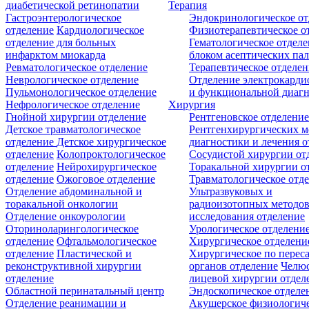
диабетической ретинопатии
Терапия
Гастроэнтерологическое
Эндокринологическое от
отделение
Кардиологическое
Физиотерапевтическое о
отделение для больных
Гематологическое отделе
инфарктом миокарда
блоком асептических пал
Ревматологическое отделение
Терапевтическое отделе
Неврологическое отделение
Отделение электрокарди
Пульмонологическое отделение
и функциональной диаг
Нефрологическое отделение
Хирургия
Гнойной хирургии отделение
Рентгеновское отделени
Детское травматологическое
Рентгенхирургических м
отделение
Детское хирургическое
диагностики и лечения о
отделение
Колопроктологическое
Сосудистой хирургии от
отделение
Нейрохирургическое
Торакальной хирургии о
отделение
Ожоговое отделение
Травматологическое отд
Отделение абдоминальной и
Ультразвуковых и
торакальной онкологии
радиоизотопных методо
Отделение онкоурологии
исследования отделение
Оториноларингологическое
Урологическое отделени
отделение
Офтальмологическое
Хирургическое отделени
отделение
Пластической и
Хирургическое по перес
реконструктивной хирургии
органов отделение
Челюс
отделение
лицевой хирургии отдел
Областной перинатальный центр
Эндоскопическое отделе
Отделение реанимации и
Акушерское физиологич