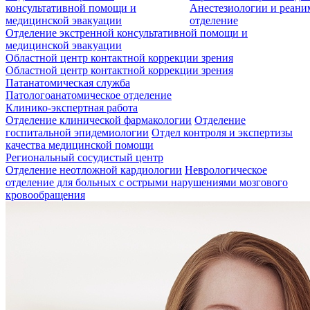
консультативной помощи и
Анестезиологии и реан
медицинской эвакуации
отделение
Отделение экстренной консультативной помощи и
медицинской эвакуации
Областной центр контактной коррекции зрения
Областной центр контактной коррекции зрения
Патанатомическая служба
Патологоанатомическое отделение
Клинико-экспертная работа
Отделение клинической фармакологии
Отделение
госпитальной эпидемиологии
Отдел контроля и экспертизы
качества медицинской помощи
Региональный сосудистый центр
Отделение неотложной кардиологии
Неврологическое
отделение для больных с острыми нарушениями мозгового
кровообращения