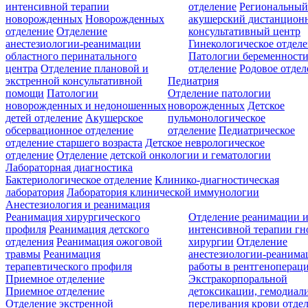
интенсивной терапии
отделение
Региональны
новорожденных
Новорожденных
акушерский дистанцион
отделение
Отделение
консультативный центр
анестезиологии-реанимации
Гинекологическое отдел
областного перинатального
Патологии беременност
центра
Отделение плановой и
отделение
Родовое отдел
экстренной консультативной
Педиатрия
помощи
Патологии
Отделение патологии
новорожденных и недоношенных
новорожденных
Детское
детей отделение
Акушерское
пульмонологическое
обсервационное отделение
отделение
Педиатрическое
отделение старшего возраста
Детское неврологическое
отделение
Отделение детской онкологии и гематологии
Лабораторная диагностика
Бактериологическое отделение
Клинико-диагностическая
лаборатория
Лаборатория клинической иммунологии
Анестезиология и реанимация
Реанимация хирургического
Отделение реанимации 
профиля
Реанимация детского
интенсивной терапии г
отделения
Реанимация ожоговой
хирургии
Отделение
травмы
Реанимация
анестезиологии-реанима
терапевтического профиля
работы в рентгеноперац
Приемное отделение
Экстракорпоральной
Приемное отделение
детоксикации, гемодиали
Отделение экстренной
переливания крови отде