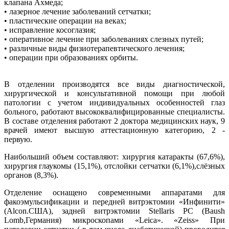
клапана Ахмеда;
• лазерное лечение заболеваний сетчатки;
• пластические операции на веках;
• исправление косоглазия;
• оперативное лечение при заболеваниях слезных путей;
• различные виды физиотерапевтического лечения;
• операции при образованиях орбиты.
В отделении производятся все виды диагностической,
хирургической и консультативной помощи при любой
патологии с учетом индивидуальных особенностей глаз
больного, работают высококвалифицированные специалисты.
В составе отделения работают 2 доктора медицинских наук, 9
врачей имеют высшую аттестационную категорию, 2 -
первую.
Наибольший объем составляют: хирургия катаракты (67,6%),
хирургия глаукомы (15,1%), отслойки сетчатки (6,1%),слёзных
органов (8,3%).
Отделение оснащено современными аппаратами для
факоэмульсификации и передней витрэктомии «Инфинити»
(Alcon.США), задней витрэктомии Stellaris PC (Baush
Lomb,Германия) микроскопами «Leica». «Zeiss» При