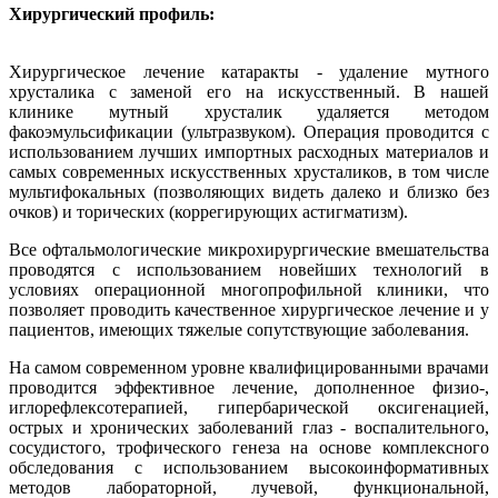
Хирургический профиль:
Хирургическое лечение катаракты - удаление мутного
хрусталика с заменой его на искусственный. В нашей
клинике мутный хрусталик удаляется методом
факоэмульсификации (ультразвуком). Операция проводится с
использованием лучших импортных расходных материалов и
самых современных искусственных хрусталиков, в том числе
мультифокальных (позволяющих видеть далеко и близко без
очков) и торических (коррегирующих астигматизм).
Все офтальмологические микрохирургические вмешательства
проводятся с использованием новейших технологий в
условиях операционной многопрофильной клиники, что
позволяет проводить качественное хирургическое лечение и у
пациентов, имеющих тяжелые сопутствующие заболевания.
На самом современном уровне квалифицированными врачами
проводится эффективное лечение, дополненное физио-,
иглорефлексотерапией, гипербарической оксигенацией,
острых и хронических заболеваний глаз - воспалительного,
сосудистого, трофического генеза на основе комплексного
обследования с использованием высокоинформативных
методов лабораторной, лучевой, функциональной,