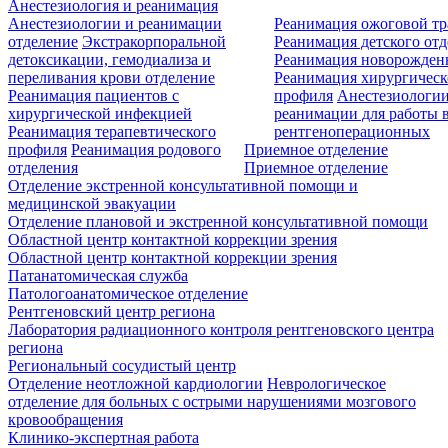
Анестезиология и реанимация
Анестезиологии и реанимации
Реанимация ожоговой т
отделение
Экстракорпоральной
Реанимация детского от
детоксикации, гемодиализа и
Реанимация новорожде
переливания крови отделение
Реанимация хирургическ
Реанимация пациентов с
профиля
Анестезиологии
хирургической инфекцией
реанимации для работы 
Реанимация терапевтического
рентгеноперационных
профиля
Реанимация родового
Приемное отделение
отделения
Приемное отделение
Отделение экстренной консультативной помощи и
медицинской эвакуации
Отделение плановой и экстренной консультативной помощи
Областной центр контактной коррекции зрения
Областной центр контактной коррекции зрения
Патанатомическая служба
Патологоанатомическое отделение
Рентгеновский центр региона
Лаборатория радиационного контроля рентгеновского центра
региона
Региональный сосудистый центр
Отделение неотложной кардиологии
Неврологическое
отделение для больных с острыми нарушениями мозгового
кровообращения
Клинико-экспертная работа