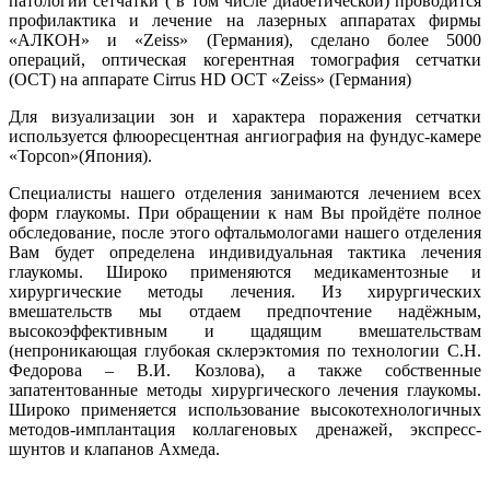
патологии сетчатки ( в том числе диабетической) проводится
профилактика и лечение на лазерных аппаратах фирмы
«АЛКОН» и «Zeiss» (Германия), сделано более 5000
операций, оптическая когерентная томография сетчатки
(ОСТ) на аппарате Cirrus HD OCT «Zeiss» (Германия)
Для визуализации зон и характера поражения сетчатки
используется флюоресцентная ангиография на фундус-камере
«Topcon»(Япония).
Специалисты нашего отделения занимаются лечением всех
форм глаукомы. При обращении к нам Вы пройдёте полное
обследование, после этого офтальмологами нашего отделения
Вам будет определена индивидуальная тактика лечения
глаукомы. Широко применяются медикаментозные и
хирургические методы лечения. Из хирургических
вмешательств мы отдаем предпочтение надёжным,
высокоэффективным и щадящим вмешательствам
(непроникающая глубокая склерэктомия по технологии С.Н.
Федорова – В.И. Козлова), а также собственные
запатентованные методы хирургического лечения глаукомы.
Широко применяется использование высокотехнологичных
методов-имплантация коллагеновых дренажей, экспресс-
шунтов и клапанов Ахмеда.