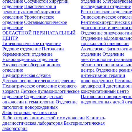
отделение
Сосудистой хирургии
отделение
Ультразвуков
отделение
Пластической и
исследований отделение
реконструктивной хирургии
Рентгеновское отделени
отделение
Урологическое
Эндоскопическое отделе
отделение
Офтальмологическое
Рентгенохирургических 
отделение
диагностики и лечения о
ОБЛАСТНОЙ ПЕРИНАТАЛЬНЫЙ
Отделение онкоурологи
ЦЕНТР
Отделение абдоминальн
Гинекологическое отделение
торакальной онкологии
Родовое отделение
Патологии
Акушерское физиологич
беременности отделение
отделение
Отделение
Новорожденных отделение
анестезиологии-реанима
Акушерское обсервационное
областного перинатальн
отделение
центра
Отделение реани
Педиатрическая служба
интенсивной терапии
Детское неврологическое отделение
новорожденных
Регион
Педиатрическое отделение старшего
акушерский дистанцион
возраста
Детское пульмонологическое
консультативный центр
отделение
Отделение детской
Патологии новорожденн
онкологии и гематологии
Отделение
недоношенных детей отд
патологии новорожденных
Лабораторная диагностика
Лаборатория клинической иммунологии
Клинико-
диагностическая лаборатория
Бактериологическая
лаборатория