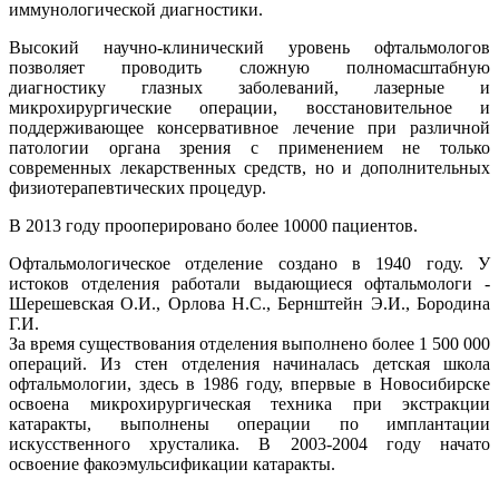
иммунологической диагностики.
Высокий научно-клинический уровень офтальмологов
позволяет проводить сложную полномасштабную
диагностику глазных заболеваний, лазерные и
микрохирургические операции, восстановительное и
поддерживающее консервативное лечение при различной
патологии органа зрения с применением не только
современных лекарственных средств, но и дополнительных
физиотерапевтических процедур.
В 2013 году прооперировано более 10000 пациентов.
Офтальмологическое отделение создано в 1940 году. У
истоков отделения работали выдающиеся офтальмологи -
Шерешевская О.И., Орлова Н.С., Бернштейн Э.И., Бородина
Г.И.
За время существования отделения выполнено более 1 500 000
операций. Из стен отделения начиналась детская школа
офтальмологии, здесь в 1986 году, впервые в Новосибирске
освоена микрохирургическая техника при экстракции
катаракты, выполнены операции по имплантации
искусственного хрусталика. В 2003-2004 году начато
освоение факоэмульсификации катаракты.