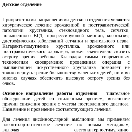
Детское отделение
Приоритетными направлениями детского отделения являются
хирургическое лечение врожденной и посттравматической
патологии хрусталика, стекловидного тела, сетчатки,
повышенного ВГД, прогрессирующей миопии, косоглазия,
дистрофических заболеваний сетчатки и зрительного нерва.
Катаракта-помутнение хрусталика, врожденного или
посттравматического характера, может значительно снизить
остроту зрения ребенка. Благодаря самым современным
технологиям своевременно проведенная операция с
имплантацией искусственного хрусталика позволяет не
только вернуть зрение большинству маленьких детей, но и во
многих случаях обеспечить высокую остроту зрения без
очков.
Основное направление работы отделения
– тщательное
обследование детей со сниженным зрением, выяснение
причин снижения зрения с учетом поставленного диагноза.
Назначение и проведение соответствующего лечения.
Для лечения дисбинокулярной амблиопии мы применяем
плеопто-ортоптическое лечение по новым методикам,
включая светопаттерностимуляцию,