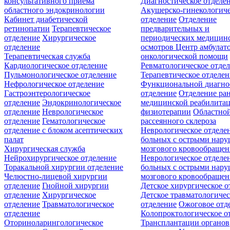
консультативного приёма
Диагностическое отделе
областного эндокринологии
Акушерско-гинекологиче
Кабинет диабетической
отделение
Отделение
ретинопатии
Терапевтическое
предварительных и
отделение
Хирургическое
периодических медицин
отделение
осмотров
Центр амбулат
Терапевтическая служба
онкологической помощи
Кардиологическое отделение
Ревматологическое отде
Пульмонологическое отделение
Терапевтическое отделе
Нефрологическое отделение
Функциональной диагно
Гастроэнтерологическое
отделение
Отделение ра
отделение
Эндокринологическое
медицинской реабилита
отделение
Неврологическое
физиотерапии
Областной
отделение
Гематологическое
рассеянного склероза
отделение c блоком асептических
Неврологическое отделе
палат
больных с острыми нар
Хирургическая служба
мозгового кровообращен
Нейрохирургическое отделение
Неврологическое отделе
Торакальной хирургии отделение
больных с острыми нар
Челюстно-лицевой хирургии
мозгового кровообращен
отделение
Гнойной хирургии
Детское хирургическое о
отделение
Хирургическое
Детское травматологичес
отделение
Травматологическое
отделение
Ожоговое отд
отделение
Колопроктологическое о
Оториноларингологическое
Трансплантации органов