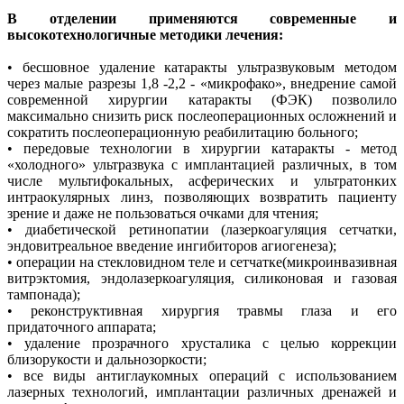
В отделении применяются современные и
высокотехнологичные методики лечения:
• бесшовное удаление катаракты ультразвуковым методом
через малые разрезы 1,8 -2,2 - «микрофако», внедрение самой
современной хирургии катаракты (ФЭК) позволило
максимально снизить риск послеоперационных осложнений и
сократить послеоперационную реабилитацию больного;
• передовые технологии в хирургии катаракты - метод
«холодного» ультразвука с имплантацией различных, в том
числе мультифокальных, асферических и ультратонких
интраокулярных линз, позволяющих возвратить пациенту
зрение и даже не пользоваться очками для чтения;
• диабетической ретинопатии (лазеркоагуляция сетчатки,
эндовитреальное введение ингибиторов агиогенеза);
• операции на стекловидном теле и сетчатке(микроинвазивная
витрэктомия, эндолазеркоагуляция, силиконовая и газовая
тампонада);
• реконструктивная хирургия травмы глаза и его
придаточного аппарата;
• удаление прозрачного хрусталика с целью коррекции
близорукости и дальнозоркости;
• все виды антиглаукомных операций с использованием
лазерных технологий, имплантации различных дренажей и