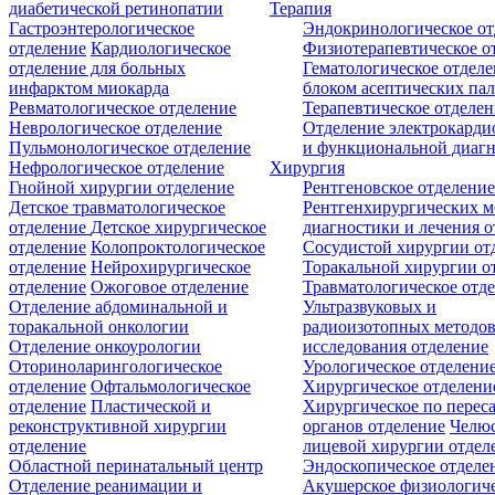
диабетической ретинопатии
Терапия
Гастроэнтерологическое
Эндокринологическое от
отделение
Кардиологическое
Физиотерапевтическое о
отделение для больных
Гематологическое отделе
инфарктом миокарда
блоком асептических пал
Ревматологическое отделение
Терапевтическое отделе
Неврологическое отделение
Отделение электрокарди
Пульмонологическое отделение
и функциональной диаг
Нефрологическое отделение
Хирургия
Гнойной хирургии отделение
Рентгеновское отделени
Детское травматологическое
Рентгенхирургических м
отделение
Детское хирургическое
диагностики и лечения о
отделение
Колопроктологическое
Сосудистой хирургии от
отделение
Нейрохирургическое
Торакальной хирургии о
отделение
Ожоговое отделение
Травматологическое отд
Отделение абдоминальной и
Ультразвуковых и
торакальной онкологии
радиоизотопных методо
Отделение онкоурологии
исследования отделение
Оториноларингологическое
Урологическое отделени
отделение
Офтальмологическое
Хирургическое отделени
отделение
Пластической и
Хирургическое по перес
реконструктивной хирургии
органов отделение
Челюс
отделение
лицевой хирургии отдел
Областной перинатальный центр
Эндоскопическое отделе
Отделение реанимации и
Акушерское физиологич