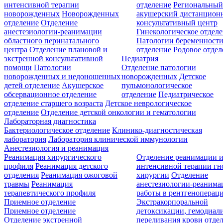
интенсивной терапии
отделение
Региональны
новорожденных
Новорожденных
акушерский дистанцион
отделение
Отделение
консультативный центр
анестезиологии-реанимации
Гинекологическое отдел
областного перинатального
Патологии беременност
центра
Отделение плановой и
отделение
Родовое отдел
экстренной консультативной
Педиатрия
помощи
Патологии
Отделение патологии
новорожденных и недоношенных
новорожденных
Детское
детей отделение
Акушерское
пульмонологическое
обсервационное отделение
отделение
Педиатрическое
отделение старшего возраста
Детское неврологическое
отделение
Отделение детской онкологии и гематологии
Лабораторная диагностика
Бактериологическое отделение
Клинико-диагностическая
лаборатория
Лаборатория клинической иммунологии
Анестезиология и реанимация
Реанимация хирургического
Отделение реанимации 
профиля
Реанимация детского
интенсивной терапии г
отделения
Реанимация ожоговой
хирургии
Отделение
травмы
Реанимация
анестезиологии-реанима
терапевтического профиля
работы в рентгеноперац
Приемное отделение
Экстракорпоральной
Приемное отделение
детоксикации, гемодиали
Отделение экстренной
переливания крови отде