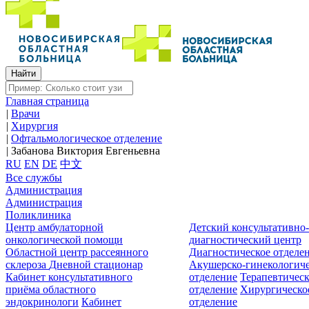
Главная страница
|
Врачи
|
Хирургия
|
Офтальмологическое отделение
|
Забанова Виктория Евгеньевна
RU
EN
DE
中文
Все службы
Администрация
Администрация
Поликлиника
Центр амбулаторной
Детский консультативно
онкологической помощи
диагностический центр
Областной центр рассеянного
Диагностическое отделе
склероза
Дневной стационар
Акушерско-гинекологиче
Кабинет консультативного
отделение
Терапевтическ
приёма областного
отделение
Хирургическо
эндокринологи
Кабинет
отделение