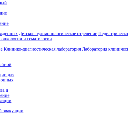
ный
ение
и
ение
ожденных
Детское пульмонологическое отделение
Педиатрическо
 онкологии и гематологии
ие
Клинико-диагностическая лаборатория
Лаборатория клиничес
и
нойной
ции для
ионных
за и
ление
имации
й эвакуации