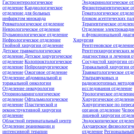
Гастроэнтерологическое
Эндокринологическое от
отделение
Кардиологическое
Физиотерапевтическое о
отделение для больных
Гематологическое отделе
инфарктом миокарда
блоком асептических пал
Ревматологическое отделение
Терапевтическое отделе
Неврологическое отделение
Отделение электрокарди
Пульмонологическое отделение
и функциональной диаг
Нефрологическое отделение
Хирургия
Гнойной хирургии отделение
Рентгеновское отделени
Детское травматологическое
Рентгенхирургических м
отделение
Детское хирургическое
диагностики и лечения о
отделение
Колопроктологическое
Сосудистой хирургии от
отделение
Нейрохирургическое
Торакальной хирургии о
отделение
Ожоговое отделение
Травматологическое отд
Отделение абдоминальной и
Ультразвуковых и
торакальной онкологии
радиоизотопных методо
Отделение онкоурологии
исследования отделение
Оториноларингологическое
Урологическое отделени
отделение
Офтальмологическое
Хирургическое отделени
отделение
Пластической и
Хирургическое по перес
реконструктивной хирургии
органов отделение
Челюс
отделение
лицевой хирургии отдел
Областной перинатальный центр
Эндоскопическое отделе
Отделение реанимации и
Акушерское физиологич
интенсивной терапии
отделение
Региональны