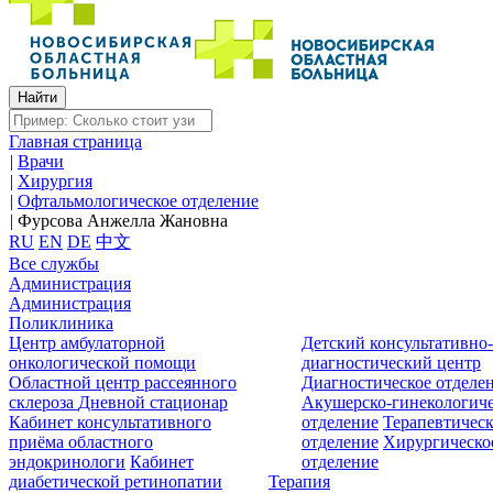
Главная страница
|
Врачи
|
Хирургия
|
Офтальмологическое отделение
|
Фурсова Анжелла Жановна
RU
EN
DE
中文
Все службы
Администрация
Администрация
Поликлиника
Центр амбулаторной
Детский консультативно
онкологической помощи
диагностический центр
Областной центр рассеянного
Диагностическое отделе
склероза
Дневной стационар
Акушерско-гинекологиче
Кабинет консультативного
отделение
Терапевтическ
приёма областного
отделение
Хирургическо
эндокринологи
Кабинет
отделение
диабетической ретинопатии
Терапия