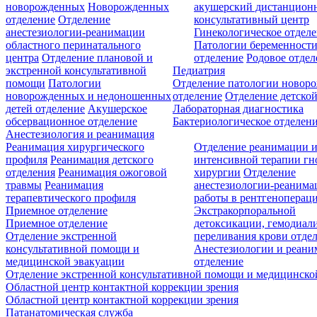
новорожденных
Новорожденных
акушерский дистанцион
отделение
Отделение
консультативный центр
анестезиологии-реанимации
Гинекологическое отдел
областного перинатального
Патологии беременност
центра
Отделение плановой и
отделение
Родовое отдел
экстренной консультативной
Педиатрия
помощи
Патологии
Отделение патологии новор
новорожденных и недоношенных
отделение
Отделение детской
детей отделение
Акушерское
Лабораторная диагностика
обсервационное отделение
Бактериологическое отделен
Анестезиология и реанимация
Реанимация хирургического
Отделение реанимации 
профиля
Реанимация детского
интенсивной терапии г
отделения
Реанимация ожоговой
хирургии
Отделение
травмы
Реанимация
анестезиологии-реанима
терапевтического профиля
работы в рентгеноперац
Приемное отделение
Экстракорпоральной
Приемное отделение
детоксикации, гемодиали
Отделение экстренной
переливания крови отде
консультативной помощи и
Анестезиологии и реан
медицинской эвакуации
отделение
Отделение экстренной консультативной помощи и медицинско
Областной центр контактной коррекции зрения
Областной центр контактной коррекции зрения
Патанатомическая служба