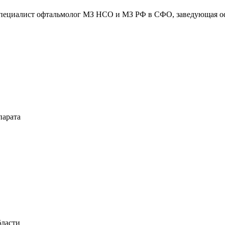
специалист офтальмолог МЗ НСО и МЗ РФ в СФО, заведующая оф
парата
бласти