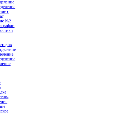
деление
тделение
ние с
ат
ние №2
ографии
ностики
е
етодов
тделение
деление
тделение
еление
в
е
е
адке
тно-
ение
ние
еское
й