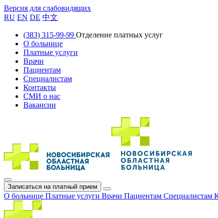
Версия для слабовидящих
RU
EN
DE
中文
(383) 315-99-99
Отделение платных услуг
О больнице
Платные услуги
Врачи
Пациентам
Специалистам
Контакты
СМИ о нас
Вакансии
Записаться на платный прием
О больнице
Платные услуги
Врачи
Пациентам
Специалистам