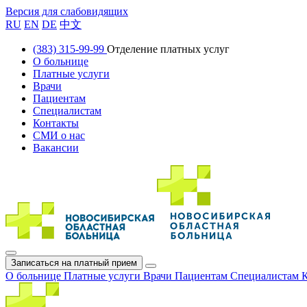
Версия для слабовидящих
RU
EN
DE
中文
(383) 315-99-99
Отделение платных услуг
О больнице
Платные услуги
Врачи
Пациентам
Специалистам
Контакты
СМИ о нас
Вакансии
Записаться на платный прием
О больнице
Платные услуги
Врачи
Пациентам
Специалистам