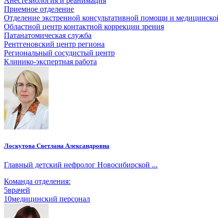
Анестезиология и реанимация
Приемное отделение
Отделение экстренной консультативной помощи и медицинско
Областной центр контактной коррекции зрения
Патанатомическая служба
Рентгеновский центр региона
Региональный сосудистый центр
Клинико-экспертная работа
Лоскутова Светлана Александровна
Главный детский нефролог Новосибирской ...
Команда отделения:
5
врачей
10
медицинский персонал