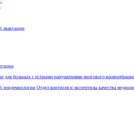
-
в
й эвакуации
егиона
ие для больных с острыми нарушениями мозгового кровообраще
й эпидемиологии
Отдел контроля и экспертизы качества медиц