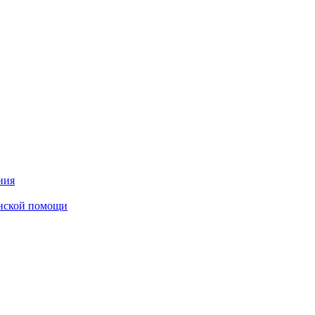
ния
инской помощи