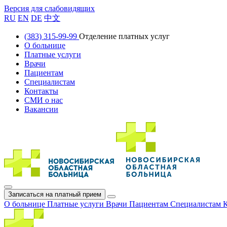
Версия для слабовидящих
RU
EN
DE
中文
(383) 315-99-99
Отделение платных услуг
О больнице
Платные услуги
Врачи
Пациентам
Специалистам
Контакты
СМИ о нас
Вакансии
Записаться на платный прием
О больнице
Платные услуги
Врачи
Пациентам
Специалистам