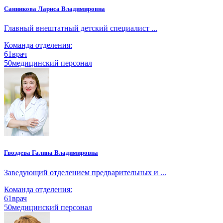
Санникова Лариса Владимировна
Главный внештатный детский специалист ...
Команда отделения:
61
врач
50
медицинский персонал
Гвоздева Галина Владимировна
Заведующий отделением предварительных и ...
Команда отделения:
61
врач
50
медицинский персонал