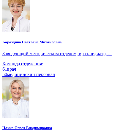
Бороздина Светлана Михайловна
Заведующий методическим отделом, врач-педиатр, ...
Команда отделения:
61
врач
50
медицинский персонал
Чайка Олеся Владимировна