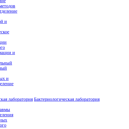
ние
методов
тделение
и
ой и
еское
ции
ого
мации и
альный
ный
ых и
еление
кая лаборатория
Бактериологическая лаборатория
равмы
деления
нных
ого