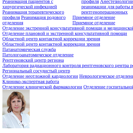
Реанимация пациентов с
профиля
Анестезиологии
хирургической инфекцией
реанимации для работы 
Реанимация терапевтического
рентгеноперационных
профиля
Реанимация родового
Приемное отделение
отделения
Приемное отделение
Отделение экстренной консультативной помощи и медицинско
Отделение плановой и экстренной консультативной помощи
Областной центр контактной коррекции зрения
Областной центр контактной коррекции зрения
Патанатомическая служба
Патологоанатомическое отделение
Рентгеновский центр региона
Лаборатория радиационного контроля рентгеновского центра р
Региональный сосудистый центр
Отделение неотложной кардиологии
Неврологическое отделен
Клинико-экспертная работа
Отделение клинической фармакологии
Отделение госпитально