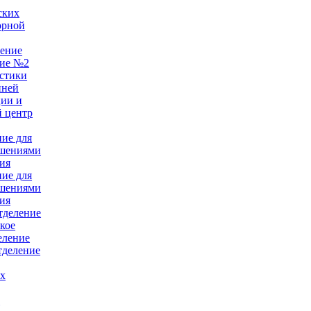
ских
орной
ление
ние №2
стики
нней
ции и
 центр
ние для
ушениями
ия
ние для
ушениями
ия
тделение
кое
еление
тделение
ых
е