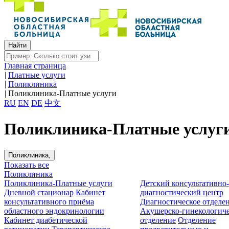
Главная страница
|
Платные услуги
|
Поликлиника
|
Поликлиника-Платные услуги
RU
EN
DE
中文
Поликлиника-Платные услуг
Поликлиника,
Показать все
Поликлиника
Поликлиника-Платные услуги
Детский консультативно
Дневной стационар
Кабинет
диагностический центр
консультативного приёма
Диагностическое отделе
областного эндокринологии
Акушерско-гинекологиче
Кабинет диабетической
отделение
Отделение