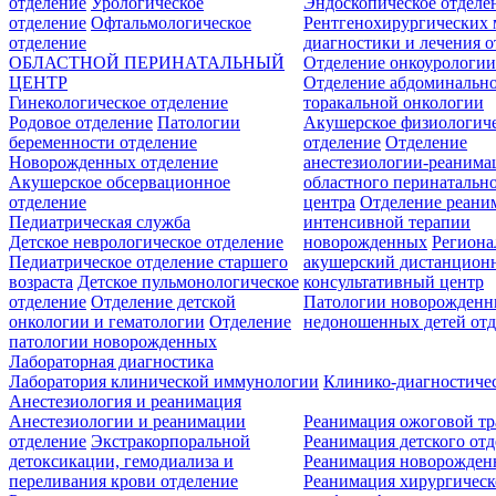
отделение
Урологическое
Эндоскопическое отделе
отделение
Офтальмологическое
Рентгенохирургических 
отделение
диагностики и лечения о
ОБЛАСТНОЙ ПЕРИНАТАЛЬНЫЙ
Отделение онкоурологи
ЦЕНТР
Отделение абдоминальн
Гинекологическое отделение
торакальной онкологии
Родовое отделение
Патологии
Акушерское физиологич
беременности отделение
отделение
Отделение
Новорожденных отделение
анестезиологии-реанима
Акушерское обсервационное
областного перинатальн
отделение
центра
Отделение реани
Педиатрическая служба
интенсивной терапии
Детское неврологическое отделение
новорожденных
Регион
Педиатрическое отделение старшего
акушерский дистанцион
возраста
Детское пульмонологическое
консультативный центр
отделение
Отделение детской
Патологии новорожденн
онкологии и гематологии
Отделение
недоношенных детей отд
патологии новорожденных
Лабораторная диагностика
Лаборатория клинической иммунологии
Клинико-диагностичес
Анестезиология и реанимация
Анестезиологии и реанимации
Реанимация ожоговой т
отделение
Экстракорпоральной
Реанимация детского от
детоксикации, гемодиализа и
Реанимация новорожде
переливания крови отделение
Реанимация хирургическ