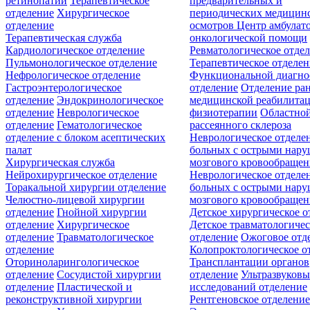
ретинопатии
Терапевтическое
предварительных и
отделение
Хирургическое
периодических медицин
отделение
осмотров
Центр амбулат
Терапевтическая служба
онкологической помощи
Кардиологическое отделение
Ревматологическое отде
Пульмонологическое отделение
Терапевтическое отделе
Нефрологическое отделение
Функциональной диагно
Гастроэнтерологическое
отделение
Отделение ра
отделение
Эндокринологическое
медицинской реабилита
отделение
Неврологическое
физиотерапии
Областной
отделение
Гематологическое
рассеянного склероза
отделение c блоком асептических
Неврологическое отделе
палат
больных с острыми нар
Хирургическая служба
мозгового кровообращен
Нейрохирургическое отделение
Неврологическое отделе
Торакальной хирургии отделение
больных с острыми нар
Челюстно-лицевой хирургии
мозгового кровообращен
отделение
Гнойной хирургии
Детское хирургическое о
отделение
Хирургическое
Детское травматологичес
отделение
Травматологическое
отделение
Ожоговое отд
отделение
Колопроктологическое о
Оториноларингологическое
Трансплантации органов
отделение
Сосудистой хирургии
отделение
Ультразвуков
отделение
Пластической и
исследований отделение
реконструктивной хирургии
Рентгеновское отделени