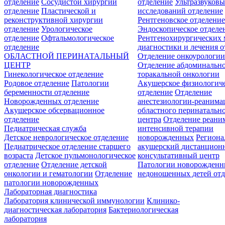
отделение
Сосудистой хирургии
отделение
Ультразвуков
отделение
Пластической и
исследований отделение
реконструктивной хирургии
Рентгеновское отделени
отделение
Урологическое
Эндоскопическое отделе
отделение
Офтальмологическое
Рентгенохирургических 
отделение
диагностики и лечения о
ОБЛАСТНОЙ ПЕРИНАТАЛЬНЫЙ
Отделение онкоурологи
ЦЕНТР
Отделение абдоминальн
Гинекологическое отделение
торакальной онкологии
Родовое отделение
Патологии
Акушерское физиологич
беременности отделение
отделение
Отделение
Новорожденных отделение
анестезиологии-реанима
Акушерское обсервационное
областного перинатальн
отделение
центра
Отделение реани
Педиатрическая служба
интенсивной терапии
Детское неврологическое отделение
новорожденных
Регион
Педиатрическое отделение старшего
акушерский дистанцион
возраста
Детское пульмонологическое
консультативный центр
отделение
Отделение детской
Патологии новорожденн
онкологии и гематологии
Отделение
недоношенных детей отд
патологии новорожденных
Лабораторная диагностика
Лаборатория клинической иммунологии
Клинико-
диагностическая лаборатория
Бактериологическая
лаборатория