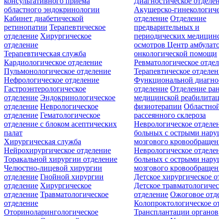
консультативного приёма
Диагностическое отделе
областного эндокринологии
Акушерско-гинекологиче
Кабинет диабетической
отделение
Отделение
ретинопатии
Терапевтическое
предварительных и
отделение
Хирургическое
периодических медицин
отделение
осмотров
Центр амбулат
Терапевтическая служба
онкологической помощи
Кардиологическое отделение
Ревматологическое отде
Пульмонологическое отделение
Терапевтическое отделе
Нефрологическое отделение
Функциональной диагно
Гастроэнтерологическое
отделение
Отделение ра
отделение
Эндокринологическое
медицинской реабилита
отделение
Неврологическое
физиотерапии
Областной
отделение
Гематологическое
рассеянного склероза
отделение c блоком асептических
Неврологическое отделе
палат
больных с острыми нар
Хирургическая служба
мозгового кровообращен
Нейрохирургическое отделение
Неврологическое отделе
Торакальной хирургии отделение
больных с острыми нар
Челюстно-лицевой хирургии
мозгового кровообращен
отделение
Гнойной хирургии
Детское хирургическое о
отделение
Хирургическое
Детское травматологичес
отделение
Травматологическое
отделение
Ожоговое отд
отделение
Колопроктологическое о
Оториноларингологическое
Трансплантации органов