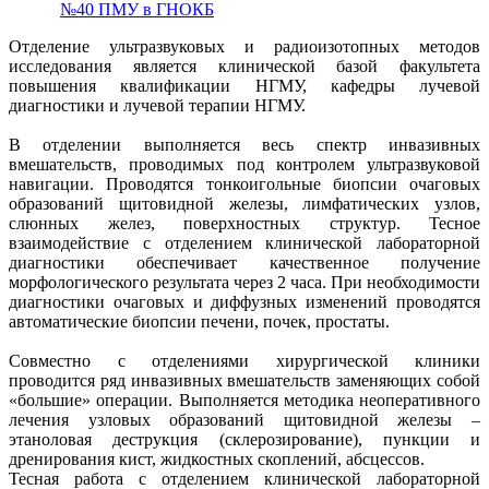
№40 ПМУ в ГНОКБ
Отделение ультразвуковых и радиоизотопных методов
исследования является клинической базой факультета
повышения квалификации НГМУ, кафедры лучевой
диагностики и лучевой терапии НГМУ.
В отделении выполняется весь спектр инвазивных
вмешательств, проводимых под контролем ультразвуковой
навигации. Проводятся тонкоигольные биопсии очаговых
образований щитовидной железы, лимфатических узлов,
слюнных желез, поверхностных структур. Тесное
взаимодействие с отделением клинической лабораторной
диагностики обеспечивает качественное получение
морфологического результата через 2 часа. При необходимости
диагностики очаговых и диффузных изменений проводятся
автоматические биопсии печени, почек, простаты.
Совместно с отделениями хирургической клиники
проводится ряд инвазивных вмешательств заменяющих собой
«большие» операции. Выполняется методика неоперативного
лечения узловых образований щитовидной железы –
этаноловая деструкция (склерозирование), пункции и
дренирования кист, жидкостных скоплений, абсцессов.
Тесная работа с отделением клинической лабораторной