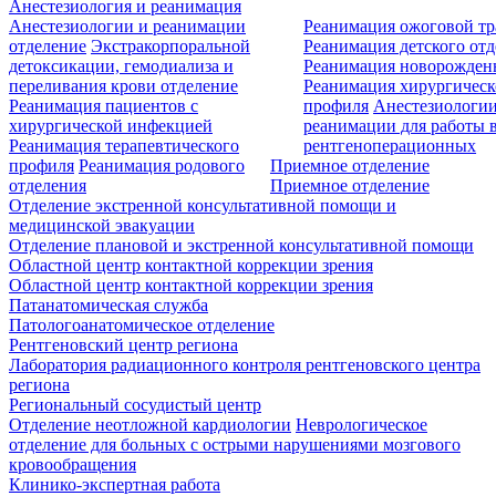
Анестезиология и реанимация
Анестезиологии и реанимации
Реанимация ожоговой т
отделение
Экстракорпоральной
Реанимация детского от
детоксикации, гемодиализа и
Реанимация новорожде
переливания крови отделение
Реанимация хирургическ
Реанимация пациентов с
профиля
Анестезиологии
хирургической инфекцией
реанимации для работы 
Реанимация терапевтического
рентгеноперационных
профиля
Реанимация родового
Приемное отделение
отделения
Приемное отделение
Отделение экстренной консультативной помощи и
медицинской эвакуации
Отделение плановой и экстренной консультативной помощи
Областной центр контактной коррекции зрения
Областной центр контактной коррекции зрения
Патанатомическая служба
Патологоанатомическое отделение
Рентгеновский центр региона
Лаборатория радиационного контроля рентгеновского центра
региона
Региональный сосудистый центр
Отделение неотложной кардиологии
Неврологическое
отделение для больных с острыми нарушениями мозгового
кровообращения
Клинико-экспертная работа