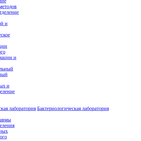
ние
методов
тделение
и
ой и
еское
ции
ого
мации и
альный
ный
ых и
еление
кая лаборатория
Бактериологическая лаборатория
равмы
деления
нных
ого