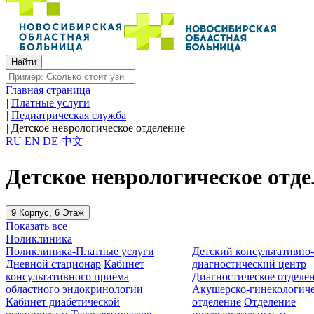
Главная страница
|
Платные услуги
|
Педиатрическая служба
|
Детское неврологическое отделение
RU
EN
DE
中文
Детское неврологическое отде
9 Корпус, 6 Этаж
Показать все
Поликлиника
Поликлиника-Платные услуги
Детский консультативно
Дневной стационар
Кабинет
диагностический центр
консультативного приёма
Диагностическое отделе
областного эндокринологии
Акушерско-гинекологиче
Кабинет диабетической
отделение
Отделение