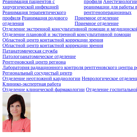
Реанимация пациентов с
профиля
Анестезиологии
хирургической инфекцией
реанимации для работы 
Реанимация терапевтического
рентгеноперационных
профиля
Реанимация родового
Приемное отделение
отделения
Приемное отделение
Отделение экстренной консультативной помощи и медицинско
Отделение плановой и экстренной консультативной помощи
Областной центр контактной коррекции зрения
Областной центр контактной коррекции зрения
Патанатомическая служба
Патологоанатомическое отделение
Рентгеновский центр региона
Лаборатория радиационного контроля рентгеновского центра р
Региональный сосудистый центр
Отделение неотложной кардиологии
Неврологическое отделен
Клинико-экспертная работа
Отделение клинической фармакологии
Отделение госпитально