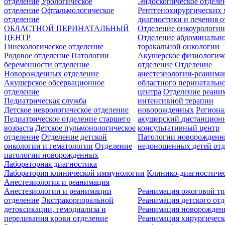
отделение
Урологическое
Эндоскопическое отделе
отделение
Офтальмологическое
Рентгенохирургических 
отделение
диагностики и лечения о
ОБЛАСТНОЙ ПЕРИНАТАЛЬНЫЙ
Отделение онкоурологи
ЦЕНТР
Отделение абдоминальн
Гинекологическое отделение
торакальной онкологии
Родовое отделение
Патологии
Акушерское физиологич
беременности отделение
отделение
Отделение
Новорожденных отделение
анестезиологии-реанима
Акушерское обсервационное
областного перинатальн
отделение
центра
Отделение реани
Педиатрическая служба
интенсивной терапии
Детское неврологическое отделение
новорожденных
Регион
Педиатрическое отделение старшего
акушерский дистанцион
возраста
Детское пульмонологическое
консультативный центр
отделение
Отделение детской
Патологии новорожденн
онкологии и гематологии
Отделение
недоношенных детей отд
патологии новорожденных
Лабораторная диагностика
Лаборатория клинической иммунологии
Клинико-диагностичес
Анестезиология и реанимация
Анестезиологии и реанимации
Реанимация ожоговой т
отделение
Экстракорпоральной
Реанимация детского от
детоксикации, гемодиализа и
Реанимация новорожде
переливания крови отделение
Реанимация хирургическ