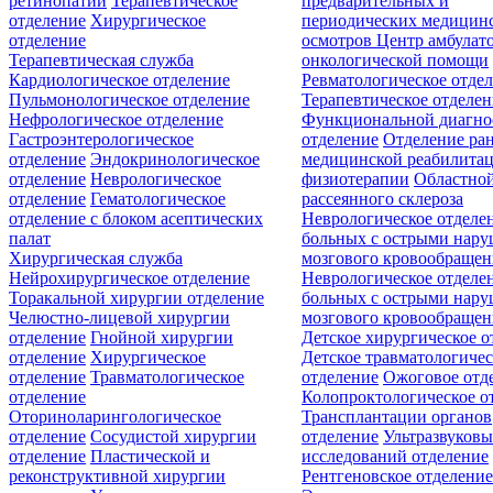
ретинопатии
Терапевтическое
предварительных и
отделение
Хирургическое
периодических медицин
отделение
осмотров
Центр амбулат
Терапевтическая служба
онкологической помощи
Кардиологическое отделение
Ревматологическое отде
Пульмонологическое отделение
Терапевтическое отделе
Нефрологическое отделение
Функциональной диагно
Гастроэнтерологическое
отделение
Отделение ра
отделение
Эндокринологическое
медицинской реабилита
отделение
Неврологическое
физиотерапии
Областной
отделение
Гематологическое
рассеянного склероза
отделение c блоком асептических
Неврологическое отделе
палат
больных с острыми нар
Хирургическая служба
мозгового кровообращен
Нейрохирургическое отделение
Неврологическое отделе
Торакальной хирургии отделение
больных с острыми нар
Челюстно-лицевой хирургии
мозгового кровообращен
отделение
Гнойной хирургии
Детское хирургическое о
отделение
Хирургическое
Детское травматологичес
отделение
Травматологическое
отделение
Ожоговое отд
отделение
Колопроктологическое о
Оториноларингологическое
Трансплантации органов
отделение
Сосудистой хирургии
отделение
Ультразвуков
отделение
Пластической и
исследований отделение
реконструктивной хирургии
Рентгеновское отделени