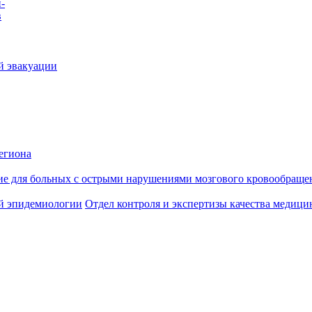
-
в
й эвакуации
егиона
ие для больных с острыми нарушениями мозгового кровообраще
й эпидемиологии
Отдел контроля и экспертизы качества медиц