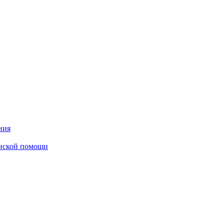
ния
инской помощи