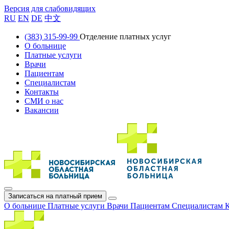
Версия для слабовидящих
RU
EN
DE
中文
(383) 315-99-99
Отделение платных услуг
О больнице
Платные услуги
Врачи
Пациентам
Специалистам
Контакты
СМИ о нас
Вакансии
Записаться на платный прием
О больнице
Платные услуги
Врачи
Пациентам
Специалистам