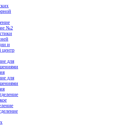
ских
орной
ление
ние №2
стики
нней
ции и
 центр
ние для
ушениями
ия
ние для
ушениями
ия
тделение
кое
еление
тделение
ых
е