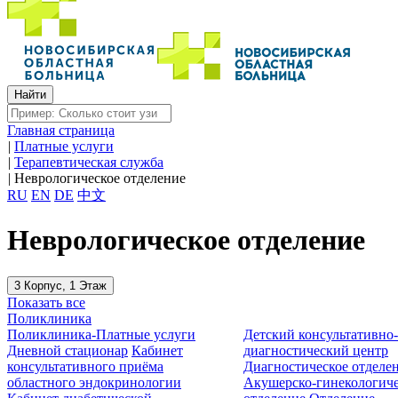
Главная страница
|
Платные услуги
|
Терапевтическая служба
|
Неврологическое отделение
RU
EN
DE
中文
Неврологическое отделение
3 Корпус, 1 Этаж
Показать все
Поликлиника
Поликлиника-Платные услуги
Детский консультативно
Дневной стационар
Кабинет
диагностический центр
консультативного приёма
Диагностическое отделе
областного эндокринологии
Акушерско-гинекологиче