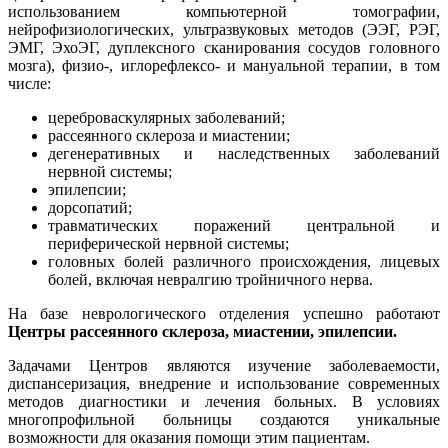
использованием компьютерной томографии,
нейрофизиологических, ультразвуковых методов (ЭЭГ, РЭГ,
ЭМГ, ЭхоЭГ, дуплексного сканирования сосудов головного
мозга), физио-, иглорефлексо- и мануальной терапии, в том
числе:
цереброваскулярных заболеваний;
рассеянного склероза и миастении;
дегенеративных и наследственных заболеваний
нервной системы;
эпилепсии;
дорсопатий;
травматических поражений центральной и
периферической нервной системы;
головных болей различного происхождения, лицевых
болей, включая невралгию тройничного нерва.
На базе неврологического отделения успешно работают
Центры рассеянного склероза, миастении, эпилепсии.
Задачами Центров являются изучение заболеваемости,
диспансеризация, внедрение и использование современных
методов диагностики и лечения больных. В условиях
многопрофильной больницы создаются уникальные
возможности для оказания помощи этим пациентам.