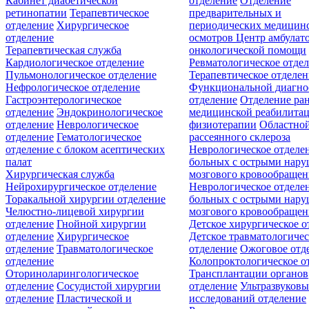
Кабинет диабетической
отделение
Отделение
ретинопатии
Терапевтическое
предварительных и
отделение
Хирургическое
периодических медицин
отделение
осмотров
Центр амбулат
Терапевтическая служба
онкологической помощи
Кардиологическое отделение
Ревматологическое отде
Пульмонологическое отделение
Терапевтическое отделе
Нефрологическое отделение
Функциональной диагно
Гастроэнтерологическое
отделение
Отделение ра
отделение
Эндокринологическое
медицинской реабилита
отделение
Неврологическое
физиотерапии
Областной
отделение
Гематологическое
рассеянного склероза
отделение c блоком асептических
Неврологическое отделе
палат
больных с острыми нар
Хирургическая служба
мозгового кровообращен
Нейрохирургическое отделение
Неврологическое отделе
Торакальной хирургии отделение
больных с острыми нар
Челюстно-лицевой хирургии
мозгового кровообращен
отделение
Гнойной хирургии
Детское хирургическое о
отделение
Хирургическое
Детское травматологичес
отделение
Травматологическое
отделение
Ожоговое отд
отделение
Колопроктологическое о
Оториноларингологическое
Трансплантации органов
отделение
Сосудистой хирургии
отделение
Ультразвуков
отделение
Пластической и
исследований отделение