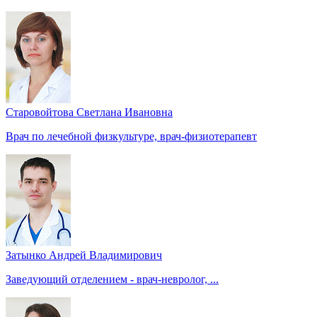
Старовойтова Светлана Ивановна
Врач по лечебной физкультуре, врач-физиотерапевт
Затынко Андрей Владимирович
Заведующий отделением - врач-невролог, ...