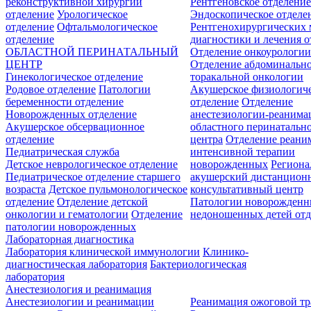
реконструктивной хирургии
Рентгеновское отделени
отделение
Урологическое
Эндоскопическое отделе
отделение
Офтальмологическое
Рентгенохирургических 
отделение
диагностики и лечения о
ОБЛАСТНОЙ ПЕРИНАТАЛЬНЫЙ
Отделение онкоурологи
ЦЕНТР
Отделение абдоминальн
Гинекологическое отделение
торакальной онкологии
Родовое отделение
Патологии
Акушерское физиологич
беременности отделение
отделение
Отделение
Новорожденных отделение
анестезиологии-реанима
Акушерское обсервационное
областного перинатальн
отделение
центра
Отделение реани
Педиатрическая служба
интенсивной терапии
Детское неврологическое отделение
новорожденных
Регион
Педиатрическое отделение старшего
акушерский дистанцион
возраста
Детское пульмонологическое
консультативный центр
отделение
Отделение детской
Патологии новорожденн
онкологии и гематологии
Отделение
недоношенных детей отд
патологии новорожденных
Лабораторная диагностика
Лаборатория клинической иммунологии
Клинико-
диагностическая лаборатория
Бактериологическая
лаборатория
Анестезиология и реанимация
Анестезиологии и реанимации
Реанимация ожоговой т