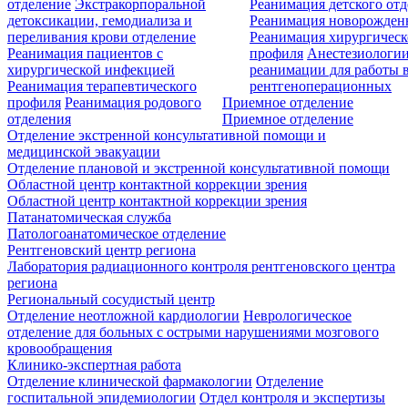
отделение
Экстракорпоральной
Реанимация детского от
детоксикации, гемодиализа и
Реанимация новорожде
переливания крови отделение
Реанимация хирургическ
Реанимация пациентов с
профиля
Анестезиологии
хирургической инфекцией
реанимации для работы 
Реанимация терапевтического
рентгеноперационных
профиля
Реанимация родового
Приемное отделение
отделения
Приемное отделение
Отделение экстренной консультативной помощи и
медицинской эвакуации
Отделение плановой и экстренной консультативной помощи
Областной центр контактной коррекции зрения
Областной центр контактной коррекции зрения
Патанатомическая служба
Патологоанатомическое отделение
Рентгеновский центр региона
Лаборатория радиационного контроля рентгеновского центра
региона
Региональный сосудистый центр
Отделение неотложной кардиологии
Неврологическое
отделение для больных с острыми нарушениями мозгового
кровообращения
Клинико-экспертная работа
Отделение клинической фармакологии
Отделение
госпитальной эпидемиологии
Отдел контроля и экспертизы