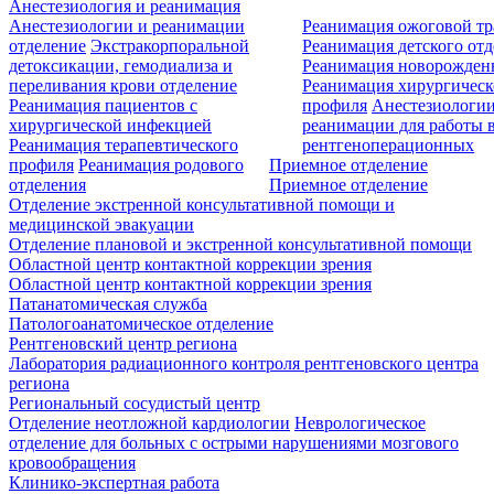
Анестезиология и реанимация
Анестезиологии и реанимации
Реанимация ожоговой т
отделение
Экстракорпоральной
Реанимация детского от
детоксикации, гемодиализа и
Реанимация новорожде
переливания крови отделение
Реанимация хирургическ
Реанимация пациентов с
профиля
Анестезиологии
хирургической инфекцией
реанимации для работы 
Реанимация терапевтического
рентгеноперационных
профиля
Реанимация родового
Приемное отделение
отделения
Приемное отделение
Отделение экстренной консультативной помощи и
медицинской эвакуации
Отделение плановой и экстренной консультативной помощи
Областной центр контактной коррекции зрения
Областной центр контактной коррекции зрения
Патанатомическая служба
Патологоанатомическое отделение
Рентгеновский центр региона
Лаборатория радиационного контроля рентгеновского центра
региона
Региональный сосудистый центр
Отделение неотложной кардиологии
Неврологическое
отделение для больных с острыми нарушениями мозгового
кровообращения
Клинико-экспертная работа