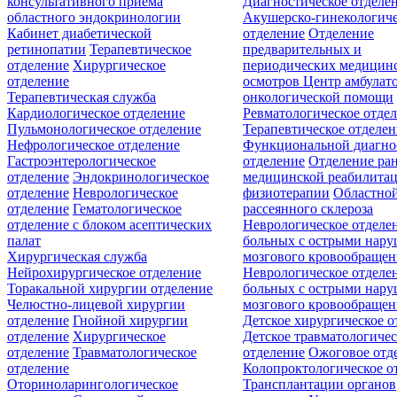
консультативного приёма
Диагностическое отделе
областного эндокринологии
Акушерско-гинекологиче
Кабинет диабетической
отделение
Отделение
ретинопатии
Терапевтическое
предварительных и
отделение
Хирургическое
периодических медицин
отделение
осмотров
Центр амбулат
Терапевтическая служба
онкологической помощи
Кардиологическое отделение
Ревматологическое отде
Пульмонологическое отделение
Терапевтическое отделе
Нефрологическое отделение
Функциональной диагно
Гастроэнтерологическое
отделение
Отделение ра
отделение
Эндокринологическое
медицинской реабилита
отделение
Неврологическое
физиотерапии
Областной
отделение
Гематологическое
рассеянного склероза
отделение c блоком асептических
Неврологическое отделе
палат
больных с острыми нар
Хирургическая служба
мозгового кровообращен
Нейрохирургическое отделение
Неврологическое отделе
Торакальной хирургии отделение
больных с острыми нар
Челюстно-лицевой хирургии
мозгового кровообращен
отделение
Гнойной хирургии
Детское хирургическое о
отделение
Хирургическое
Детское травматологичес
отделение
Травматологическое
отделение
Ожоговое отд
отделение
Колопроктологическое о
Оториноларингологическое
Трансплантации органов