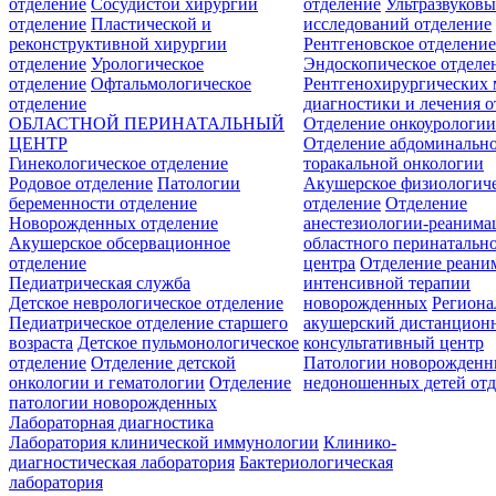
отделение
Сосудистой хирургии
отделение
Ультразвуков
отделение
Пластической и
исследований отделение
реконструктивной хирургии
Рентгеновское отделени
отделение
Урологическое
Эндоскопическое отделе
отделение
Офтальмологическое
Рентгенохирургических 
отделение
диагностики и лечения о
ОБЛАСТНОЙ ПЕРИНАТАЛЬНЫЙ
Отделение онкоурологи
ЦЕНТР
Отделение абдоминальн
Гинекологическое отделение
торакальной онкологии
Родовое отделение
Патологии
Акушерское физиологич
беременности отделение
отделение
Отделение
Новорожденных отделение
анестезиологии-реанима
Акушерское обсервационное
областного перинатальн
отделение
центра
Отделение реани
Педиатрическая служба
интенсивной терапии
Детское неврологическое отделение
новорожденных
Регион
Педиатрическое отделение старшего
акушерский дистанцион
возраста
Детское пульмонологическое
консультативный центр
отделение
Отделение детской
Патологии новорожденн
онкологии и гематологии
Отделение
недоношенных детей отд
патологии новорожденных
Лабораторная диагностика
Лаборатория клинической иммунологии
Клинико-
диагностическая лаборатория
Бактериологическая
лаборатория