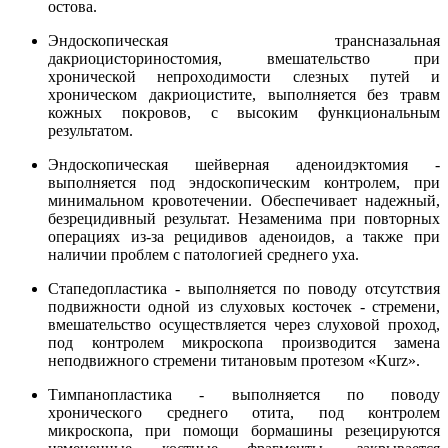
остова.
Эндоскопическая трансназальная
дакриоцисториностомия, вмешательство при
хронической непроходимости слезных путей и
хроническом дакриоцистите, выполняется без травм
кожных покровов, с высоким функциональным
результатом.
Эндоскопическая шейверная аденоидэктомия -
выполняется под эндоскопическим контролем, при
минимальном кровотечении. Обеспечивает надежный,
безрецидивный результат. Незаменима при повторных
операциях из-за рецидивов аденоидов, а также при
наличии проблем с патологией среднего уха.
Стапедопластика - выполняется по поводу отсутствия
подвижности одной из слуховых косточек - стремени,
вмешательство осуществляется через слуховой проход,
под контролем микроскопа производится замена
неподвижного стремени титановым протезом «Kurz».
Тимпанопластика - выполняется по поводу
хронического среднего отита, под контролем
микроскопа, при помощи бормашины резецируются