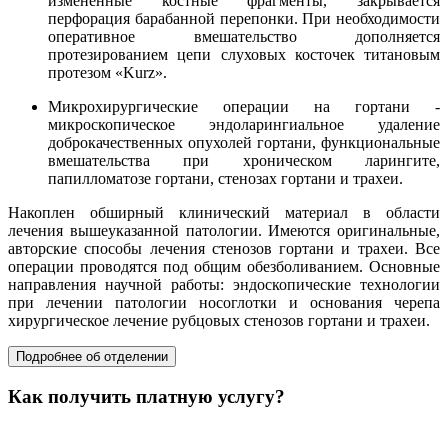
измененные костные фрагменты, закрывается
перфорация барабанной перепонки. При необходимости
оперативное вмешательство дополняется
протезированием цепи слуховых косточек титановым
протезом «Kurz».
Микрохирургические операции на гортани -
микроскопическое эндоларингиальное удаление
доброкачественных опухолей гортани, функциональные
вмешательства при хроническом ларингите,
папилломатозе гортани, стенозах гортани и трахеи.
Накоплен обширный клинический материал в области
лечения вышеуказанной патологии. Имеются оригинальные,
авторские способы лечения стенозов гортани и трахеи. Все
операции проводятся под общим обезболиванием. Основные
направления научной работы: эндоскопические технологии
при лечении патологии носоглотки и основания черепа
хирургическое лечение рубцовых стенозов гортани и трахеи.
Подробнее об отделении
Как получить платную услугу?