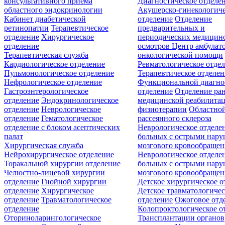
консультативного приёма
Диагностическое отделе
областного эндокринологии
Акушерско-гинекологиче
Кабинет диабетической
отделение
Отделение
ретинопатии
Терапевтическое
предварительных и
отделение
Хирургическое
периодических медицин
отделение
осмотров
Центр амбулат
Терапевтическая служба
онкологической помощи
Кардиологическое отделение
Ревматологическое отде
Пульмонологическое отделение
Терапевтическое отделе
Нефрологическое отделение
Функциональной диагно
Гастроэнтерологическое
отделение
Отделение ра
отделение
Эндокринологическое
медицинской реабилита
отделение
Неврологическое
физиотерапии
Областной
отделение
Гематологическое
рассеянного склероза
отделение c блоком асептических
Неврологическое отделе
палат
больных с острыми нар
Хирургическая служба
мозгового кровообращен
Нейрохирургическое отделение
Неврологическое отделе
Торакальной хирургии отделение
больных с острыми нар
Челюстно-лицевой хирургии
мозгового кровообращен
отделение
Гнойной хирургии
Детское хирургическое о
отделение
Хирургическое
Детское травматологичес
отделение
Травматологическое
отделение
Ожоговое отд
отделение
Колопроктологическое о
Оториноларингологическое
Трансплантации органов