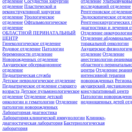
отделение
Сосудистой хирургии
отделение
Ультразвуков
отделение
Пластической и
исследований отделение
реконструктивной хирургии
Рентгеновское отделени
отделение
Урологическое
Эндоскопическое отделе
отделение
Офтальмологическое
Рентгенохирургических 
отделение
диагностики и лечения о
ОБЛАСТНОЙ ПЕРИНАТАЛЬНЫЙ
Отделение онкоурологи
ЦЕНТР
Отделение абдоминальн
Гинекологическое отделение
торакальной онкологии
Родовое отделение
Патологии
Акушерское физиологич
беременности отделение
отделение
Отделение
Новорожденных отделение
анестезиологии-реанима
Акушерское обсервационное
областного перинатальн
отделение
центра
Отделение реани
Педиатрическая служба
интенсивной терапии
Детское неврологическое отделение
новорожденных
Регион
Педиатрическое отделение старшего
акушерский дистанцион
возраста
Детское пульмонологическое
консультативный центр
отделение
Отделение детской
Патологии новорожденн
онкологии и гематологии
Отделение
недоношенных детей отд
патологии новорожденных
Лабораторная диагностика
Лаборатория клинической иммунологии
Клинико-
диагностическая лаборатория
Бактериологическая
лаборатория