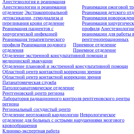
Анестезиология и реанимация
Анестезиологии и реанимации
Реанимация ожоговой т
отделение
Экстракорпоральной
Реанимация детского от
детоксикации, гемодиализа и
Реанимация новорожде
переливания крови отделение
Реанимация хирургическ
Реанимация пациентов с
профиля
Анестезиологии
хирургической инфекцией
реанимации для работы 
Реанимация терапевтического
рентгеноперационных
профиля
Реанимация родового
Приемное отделение
отделения
Приемное отделение
Отделение экстренной консультативной помощи и
медицинской эвакуации
Отделение плановой и экстренной консультативной помощи
Областной центр контактной коррекции зрения
Областной центр контактной коррекции зрения
Патанатомическая служба
Патологоанатомическое отделение
Рентгеновский центр региона
Лаборатория радиационного контроля рентгеновского центра
региона
Региональный сосудистый центр
Отделение неотложной кардиологии
Неврологическое
отделение для больных с острыми нарушениями мозгового
кровообращения
Клинико-экспертная работа