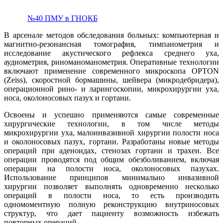
№40 ПМУ в ГНОКБ
В арсенале методов обследования больных: компьютерная и
магнитно-резонансная томография, тимпанометрия и
исследование акустического рефлекса среднего уха,
аудиометрия, риноманоманометрия. Оперативные технологии
включают применение современного микроскопа OPTON
(Zeiss), скоростной бормашины, шейвера (микродебридера),
операционной рино- и ларингоскопии, микрохирургии уха,
носа, околоносовых пазух и гортани.
Освоены и успешно применяются самые современные
хирургические технологии, в том числе методы
микрохирургии уха, малоинвазивной хирургии полости носа
и околоносовых пазух, гортани. Разработаны новые методы
операций при аденоидах, стенозах гортани и трахеи. Все
операции проводятся под общим обезболиванием, включая
операции на полости носа, околоносовых пазухах.
Использование принципов минимально инвазивной
хирургии позволяет выполнять одновременно несколько
операций в полости носа, то есть производить
одномоментную полную реконструкцию внутриносовых
структур, что дает пациенту возможность избежать
повторных операций.