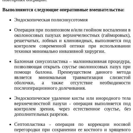
Выполняются следующие оперативные вмешательства:
Эндоскопическая полисинусотомия
Операция при полипозном и/или гнойном воспалении в
околоносовых пазухах верхнечелюстных (гайморовых),
решетчатых, лобных и клиновидных, выполняется под
контролем современной оптики при использовании
техники минимально инвазивной хирургии.
Балонная синусопластика – малоинвазивная процедура,
позволяющая открыть соустье околоносовых пазух при
помощи баллона. Преимуществом данного метода
является минимальная травматизация слизистой
оболочки, а также отсутствие необходимости
послеоперационного долечивания.
Эндоскопическое удаление кисты или инородного тела
верхнечелюстной пазухи - операция выполняется под
контролем зрения, через естественное соустье, без
дополнительных разрезов.
Септопластика - операция по коррекции носовой
перегородки при сохранении ее костного и хрящевого