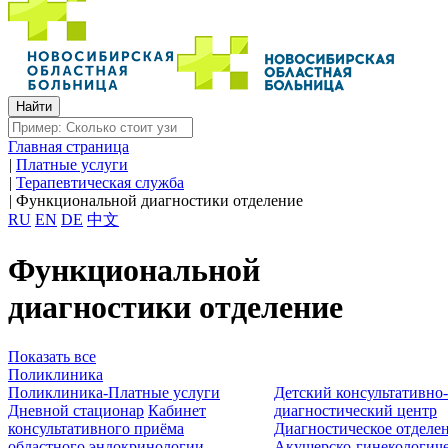
Главная страница
|
Платные услуги
|
Терапевтическая служба
|
Функциональной диагностики отделение
RU
EN
DE
中文
Функциональной
диагностики отделение
Показать все
Поликлиника
Поликлиника-Платные услуги
Детский консультативно
Дневной стационар
Кабинет
диагностический центр
консультативного приёма
Диагностическое отделе
областного эндокринологии
Акушерско-гинекологиче