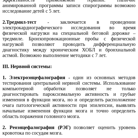
анимированной программы записи спирограммы возможно
исследование детей с 5 лет.
2.
Тредмил-тест
- заключается в проведении
электрокардиографического исследования во время
физической нагрузки на специальной беговой дорожке –
тредмиле. Бронхопровокационные пробы с физической
нагрузкой позволяют проводить дифференциальную
диагностику между хроническим ХОБЛ и бронхиальной
астмой. Возможно выполнение методики с 7 лет.
III. Нервной системы:
1.
Электроэнцефалография
- один из основных методов
тестирования центральной нервной системы. Использование
компьютерной обработки позволяет не только
диагностировать пароксизмальную активность и грубые
изменения в функции мозга, но и определить расположение
очага патологической активности при эпилепсии, выявлять
начальные изменения функции мозга и точно определить
область поражения головного мозга.
2.
Реоэнцефалография (РЭГ)
позволяет оценить уровень
кровотока по сосудам мозга.