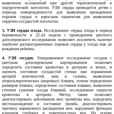
выявления осложнений при другой терапевтической и
хирургической патологии. УЗИ сердца проводится детям с
периода новорожденности для выявления врожденных
пороков сердца и взрослым пациентам для выявления
сердечно-сосудистой патологии.
3.
УЗИ сердца плода.
Исследование сердца плода в период
беременности в 22-24 недели с проведением цветного
допплеровского исследования позволяет исключить наличие
наиболее распространенных пороков сердца у плода еще до
рождения ребенка.
4.
УЗИ сосудов
, Ультразвуковое исследование сосудов с
цветным допплеровским картированием позволяет
определить состояние кровотока в артериях и венах, и
оценить состояние сосудистой стенки при поражениях
артерий конечностей, шеи и головы, выявление
атеросклеротических (жировых) бляшек, точное определение
размеров бляшки, определение состояния бляшки, выявление
степени сужения сосуда бляшкой, исследование скорости
кровотока в артериях. Метод также позволяет
диагностировать заболевания вен: тромбозы вен, определять
местонахождение и состояние тромба, диагностировать
причину варикозного расширения вен: нарушение функции
клапанов глубоких и поверхностных вен. На основе