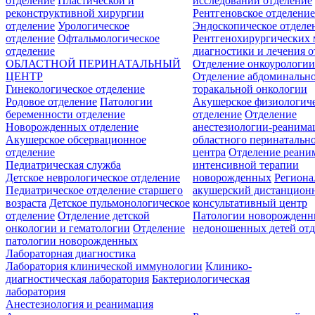
отделение
Пластической и
исследований отделение
реконструктивной хирургии
Рентгеновское отделени
отделение
Урологическое
Эндоскопическое отделе
отделение
Офтальмологическое
Рентгенохирургических 
отделение
диагностики и лечения о
ОБЛАСТНОЙ ПЕРИНАТАЛЬНЫЙ
Отделение онкоурологи
ЦЕНТР
Отделение абдоминальн
Гинекологическое отделение
торакальной онкологии
Родовое отделение
Патологии
Акушерское физиологич
беременности отделение
отделение
Отделение
Новорожденных отделение
анестезиологии-реанима
Акушерское обсервационное
областного перинатальн
отделение
центра
Отделение реани
Педиатрическая служба
интенсивной терапии
Детское неврологическое отделение
новорожденных
Регион
Педиатрическое отделение старшего
акушерский дистанцион
возраста
Детское пульмонологическое
консультативный центр
отделение
Отделение детской
Патологии новорожденн
онкологии и гематологии
Отделение
недоношенных детей отд
патологии новорожденных
Лабораторная диагностика
Лаборатория клинической иммунологии
Клинико-
диагностическая лаборатория
Бактериологическая
лаборатория
Анестезиология и реанимация