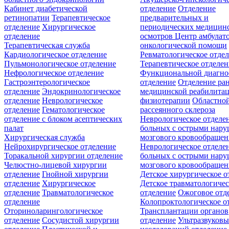
Кабинет диабетической
отделение
Отделение
ретинопатии
Терапевтическое
предварительных и
отделение
Хирургическое
периодических медицин
отделение
осмотров
Центр амбулат
Терапевтическая служба
онкологической помощи
Кардиологическое отделение
Ревматологическое отде
Пульмонологическое отделение
Терапевтическое отделе
Нефрологическое отделение
Функциональной диагно
Гастроэнтерологическое
отделение
Отделение ра
отделение
Эндокринологическое
медицинской реабилита
отделение
Неврологическое
физиотерапии
Областной
отделение
Гематологическое
рассеянного склероза
отделение c блоком асептических
Неврологическое отделе
палат
больных с острыми нар
Хирургическая служба
мозгового кровообращен
Нейрохирургическое отделение
Неврологическое отделе
Торакальной хирургии отделение
больных с острыми нар
Челюстно-лицевой хирургии
мозгового кровообращен
отделение
Гнойной хирургии
Детское хирургическое о
отделение
Хирургическое
Детское травматологичес
отделение
Травматологическое
отделение
Ожоговое отд
отделение
Колопроктологическое о
Оториноларингологическое
Трансплантации органов
отделение
Сосудистой хирургии
отделение
Ультразвуков