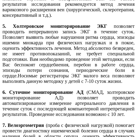
результатов исследования рекомендуется метод лечения
варикозного расширения вен (хирургический, склеротерапия,
консервативный и т.д.).
5.
Холтеровское мониторирование ЭКГ
позволяет
проводить непрерывную запись ЭКГ в течение суток.
Позволяет выявить любые нарушения ритма сердца, эпизоды
ишемии миокарда при физических нагрузках и в покое,
оценить эффективность лечения. Метод абсолютно безвреден,
не имеет противопоказаний, не требует специальной
подготовки. Вам необходимо проведение этой методики, если
Вас беспокоят сердцебиения, перебои в работе сердца,
эпизоды потери сознания, периодические боли в
сердце.Носимые регистраторы ЭКГ малого веса позволяют
выполнять данную методику у детей с 7-10 суток жизни.
6.
Суточное мониторирование АД
(СМАД, холтеровское
мониторирование АД) позволяет проводить
автоматизированное измерение артериального давления в
течение суток с последующей компьютерной интрепретацией
результатов. Проведение исследования возможно с 10 лет.
7.
Велоэргометрия
(проба с физической нагрузкой) помогает
провести диагностику ишемической болезни сердца в случаях
наличия болей в области сердца, оценить эффективность