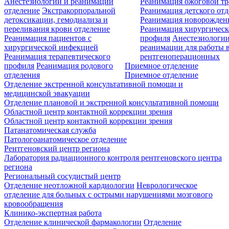
Анестезиологии и реанимации
Реанимация ожоговой т
отделение
Экстракорпоральной
Реанимация детского от
детоксикации, гемодиализа и
Реанимация новорожде
переливания крови отделение
Реанимация хирургическ
Реанимация пациентов с
профиля
Анестезиологии
хирургической инфекцией
реанимации для работы 
Реанимация терапевтического
рентгеноперационных
профиля
Реанимация родового
Приемное отделение
отделения
Приемное отделение
Отделение экстренной консультативной помощи и
медицинской эвакуации
Отделение плановой и экстренной консультативной помощи
Областной центр контактной коррекции зрения
Областной центр контактной коррекции зрения
Патанатомическая служба
Патологоанатомическое отделение
Рентгеновский центр региона
Лаборатория радиационного контроля рентгеновского центра
региона
Региональный сосудистый центр
Отделение неотложной кардиологии
Неврологическое
отделение для больных с острыми нарушениями мозгового
кровообращения
Клинико-экспертная работа
Отделение клинической фармакологии
Отделение