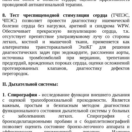
проводимой антиангинальной терапии.
8.
Тест чреспищеводной стимуляции сердца
(ТЧПЭС,
ЧПЭС) позволяет провести диагностику ишемической
болезни сердца без нагрузки, аритмий и синдрома WPW.
Обеспечивает прекрасную визуализацию сердца, т.к.
отсутствует препятствие ультразвуковому лучу со стороны
легких, костной и мышечной ткани, применяется как
альтернатива трансторакальной ЭхоКГ для решения
диагностических задач при эндокардите, расслоении аорты,
источника тромбоэмболий при мерцании, трепетании
предсердий, врожденных пороках сердца, оценки осложнений
протезированных клапанов, диагностику дефектов
перегородок.
II. Дыхательной системы:
1
.
Спирография
- исследование функции внешнего дыхания
с оценкой трахеобронхиальной проходимости. Является
важным, простым и безопасным методом диагностики
функционального состояния дыхательной системы у больных
с заболеваниях легких. Спирография с
бронходилатационными пробами и с бодиплетизмографией
позволяет оценить состояние бронхо-легочного аппарата и
эффективность применяемой терапии. Наличие