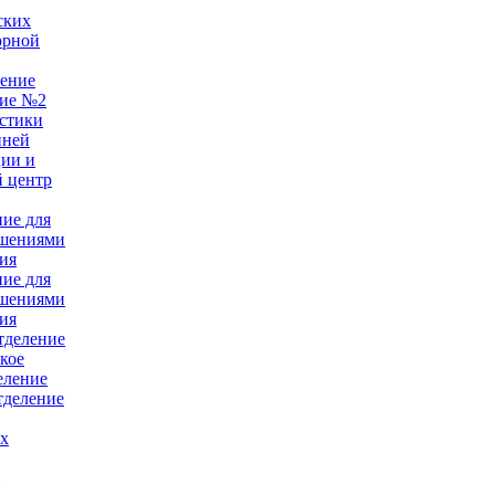
ских
орной
ление
ние №2
стики
нней
ции и
 центр
ние для
ушениями
ия
ние для
ушениями
ия
тделение
кое
еление
тделение
ых
е