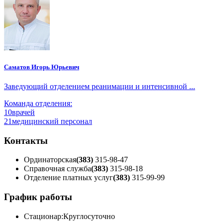
Саматов Игорь Юрьевич
Заведующий отделением реанимации и интенсивной ...
Команда отделения:
10
врачей
21
медицинский персонал
Контакты
Ординаторская
(383)
315-98-47
Справочная служба
(383)
315-98-18
Отделение платных услуг
(383)
315-99-99
График работы
Стационар:
Круглосуточно