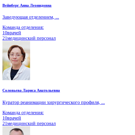
Вейнберг Анна Леонидовна
Заведующая отделением, ...
Команда отделения:
10
врачей
21
медицинский персонал
Соловьева Лариса Анатольевна
Куратор реанимации хирургического профиля, ...
Команда отделения:
10
врачей
21
медицинский персонал