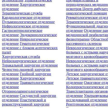
ретинопатии
Терапевтическое
предварительных и
отделение
Хирургическое
периодических медицин
отделение
осмотров
Центр амбулат
Терапевтическая служба
онкологической помощи
Кардиологическое отделение
Ревматологическое отде
Пульмонологическое отделение
Терапевтическое отделе
Нефрологическое отделение
Функциональной диагно
Гастроэнтерологическое
отделение
Отделение ра
отделение
Эндокринологическое
медицинской реабилита
отделение
Неврологическое
физиотерапии
Областной
отделение
Гематологическое
рассеянного склероза
отделение c блоком асептических
Неврологическое отделе
палат
больных с острыми нар
Хирургическая служба
мозгового кровообращен
Нейрохирургическое отделение
Неврологическое отделе
Торакальной хирургии отделение
больных с острыми нар
Челюстно-лицевой хирургии
мозгового кровообращен
отделение
Гнойной хирургии
Детское хирургическое о
отделение
Хирургическое
Детское травматологичес
отделение
Травматологическое
отделение
Ожоговое отд
отделение
Колопроктологическое о
Оториноларингологическое
Трансплантации органов
отделение
Сосудистой хирургии
отделение
Ультразвуков
отделение
Пластической и
исследований отделение
реконструктивной хирургии
Рентгеновское отделени