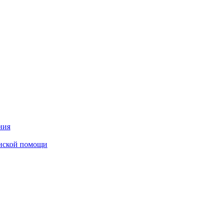
ния
инской помощи