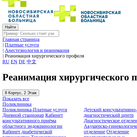
Главная страница
|
Платные услуги
|
Анестезиология и реанимация
|
Реанимация хирургического профиля
RU
EN
DE
中文
Реанимация хирургического 
8 Корпус, 2 Этаж
Показать все
Поликлиника
Поликлиника-Платные услуги
Детский консультативно
Дневной стационар
Кабинет
диагностический центр
консультативного приёма
Диагностическое отделе
областного эндокринологии
Акушерско-гинекологиче
Кабинет диабетической
отделение
Отделение