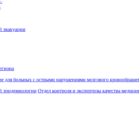
-
в
й эвакуации
егиона
ие для больных с острыми нарушениями мозгового кровообраще
й эпидемиологии
Отдел контроля и экспертизы качества медиц