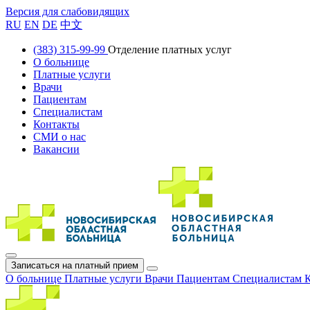
Версия для слабовидящих
RU
EN
DE
中文
(383) 315-99-99
Отделение платных услуг
О больнице
Платные услуги
Врачи
Пациентам
Специалистам
Контакты
СМИ о нас
Вакансии
Записаться на платный прием
О больнице
Платные услуги
Врачи
Пациентам
Специалистам