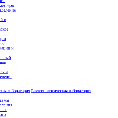
ние
методов
тделение
и
ой и
еское
ции
ого
мации и
альный
ный
ых и
еление
кая лаборатория
Бактериологическая лаборатория
равмы
деления
нных
ого