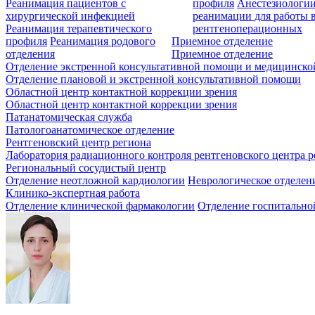
Реанимация пациентов с
профиля
Анестезиологии
хирургической инфекцией
реанимации для работы 
Реанимация терапевтического
рентгеноперационных
профиля
Реанимация родового
Приемное отделение
отделения
Приемное отделение
Отделение экстренной консультативной помощи и медицинско
Отделение плановой и экстренной консультативной помощи
Областной центр контактной коррекции зрения
Областной центр контактной коррекции зрения
Патанатомическая служба
Патологоанатомическое отделение
Рентгеновский центр региона
Лаборатория радиационного контроля рентгеновского центра р
Региональный сосудистый центр
Отделение неотложной кардиологии
Неврологическое отделен
Клинико-экспертная работа
Отделение клинической фармакологии
Отделение госпитально