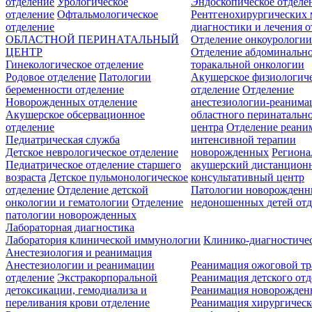
отделение
Урологическое
Эндоскопическое отделе
отделение
Офтальмологическое
Рентгенохирургических 
отделение
диагностики и лечения о
ОБЛАСТНОЙ ПЕРИНАТАЛЬНЫЙ
Отделение онкоурологи
ЦЕНТР
Отделение абдоминальн
Гинекологическое отделение
торакальной онкологии
Родовое отделение
Патологии
Акушерское физиологич
беременности отделение
отделение
Отделение
Новорожденных отделение
анестезиологии-реанима
Акушерское обсервационное
областного перинатальн
отделение
центра
Отделение реани
Педиатрическая служба
интенсивной терапии
Детское неврологическое отделение
новорожденных
Регион
Педиатрическое отделение старшего
акушерский дистанцион
возраста
Детское пульмонологическое
консультативный центр
отделение
Отделение детской
Патологии новорожденн
онкологии и гематологии
Отделение
недоношенных детей отд
патологии новорожденных
Лабораторная диагностика
Лаборатория клинической иммунологии
Клинико-диагностичес
Анестезиология и реанимация
Анестезиологии и реанимации
Реанимация ожоговой т
отделение
Экстракорпоральной
Реанимация детского от
детоксикации, гемодиализа и
Реанимация новорожде
переливания крови отделение
Реанимация хирургическ