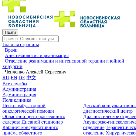
Главная страница
|
Врачи
|
Анестезиология и реанимация
|
Отделение реанимации и интенсивной терапии гнойной
хирургии
|
Ченченко Алексей Сергеевич
RU
EN
DE
中文
Все службы
Администрация
Администрация
Поликлиника
Центр амбулаторной
Детский консультативно
онкологической помощи
диагностический центр
Областной центр рассеянного
Диагностическое отделе
склероза
Дневной стационар
Акушерско-гинекологиче
Кабинет консультативного
отделение
Терапевтическ
приёма областного
отделение
Хирургическо