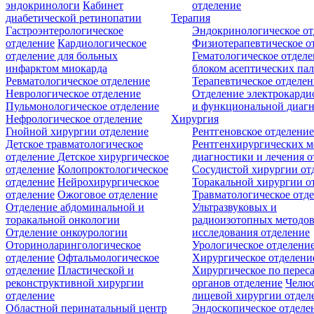
эндокринологи
Кабинет
отделение
диабетической ретинопатии
Терапия
Гастроэнтерологическое
Эндокринологическое от
отделение
Кардиологическое
Физиотерапевтическое о
отделение для больных
Гематологическое отделе
инфарктом миокарда
блоком асептических пал
Ревматологическое отделение
Терапевтическое отделе
Неврологическое отделение
Отделение электрокарди
Пульмонологическое отделение
и функциональной диаг
Нефрологическое отделение
Хирургия
Гнойной хирургии отделение
Рентгеновское отделени
Детское травматологическое
Рентгенхирургических м
отделение
Детское хирургическое
диагностики и лечения о
отделение
Колопроктологическое
Сосудистой хирургии от
отделение
Нейрохирургическое
Торакальной хирургии о
отделение
Ожоговое отделение
Травматологическое отд
Отделение абдоминальной и
Ультразвуковых и
торакальной онкологии
радиоизотопных методо
Отделение онкоурологии
исследования отделение
Оториноларингологическое
Урологическое отделени
отделение
Офтальмологическое
Хирургическое отделени
отделение
Пластической и
Хирургическое по перес
реконструктивной хирургии
органов отделение
Челюс
отделение
лицевой хирургии отдел
Областной перинатальный центр
Эндоскопическое отделе