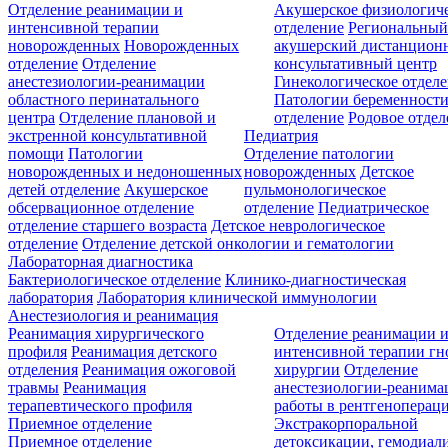
Отделение реанимации и
Акушерское физиологич
интенсивной терапии
отделение
Региональны
новорожденных
Новорожденных
акушерский дистанцион
отделение
Отделение
консультативный центр
анестезиологии-реанимации
Гинекологическое отдел
областного перинатального
Патологии беременност
центра
Отделение плановой и
отделение
Родовое отдел
экстренной консультативной
Педиатрия
помощи
Патологии
Отделение патологии
новорожденных и недоношенных
новорожденных
Детское
детей отделение
Акушерское
пульмонологическое
обсервационное отделение
отделение
Педиатрическое
отделение старшего возраста
Детское неврологическое
отделение
Отделение детской онкологии и гематологии
Лабораторная диагностика
Бактериологическое отделение
Клинико-диагностическая
лаборатория
Лаборатория клинической иммунологии
Анестезиология и реанимация
Реанимация хирургического
Отделение реанимации 
профиля
Реанимация детского
интенсивной терапии г
отделения
Реанимация ожоговой
хирургии
Отделение
травмы
Реанимация
анестезиологии-реанима
терапевтического профиля
работы в рентгеноперац
Приемное отделение
Экстракорпоральной
Приемное отделение
детоксикации, гемодиали