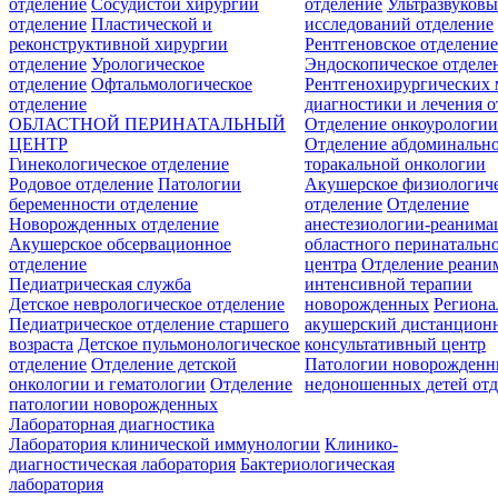
отделение
Сосудистой хирургии
отделение
Ультразвуков
отделение
Пластической и
исследований отделение
реконструктивной хирургии
Рентгеновское отделени
отделение
Урологическое
Эндоскопическое отделе
отделение
Офтальмологическое
Рентгенохирургических 
отделение
диагностики и лечения о
ОБЛАСТНОЙ ПЕРИНАТАЛЬНЫЙ
Отделение онкоурологи
ЦЕНТР
Отделение абдоминальн
Гинекологическое отделение
торакальной онкологии
Родовое отделение
Патологии
Акушерское физиологич
беременности отделение
отделение
Отделение
Новорожденных отделение
анестезиологии-реанима
Акушерское обсервационное
областного перинатальн
отделение
центра
Отделение реани
Педиатрическая служба
интенсивной терапии
Детское неврологическое отделение
новорожденных
Регион
Педиатрическое отделение старшего
акушерский дистанцион
возраста
Детское пульмонологическое
консультативный центр
отделение
Отделение детской
Патологии новорожденн
онкологии и гематологии
Отделение
недоношенных детей отд
патологии новорожденных
Лабораторная диагностика
Лаборатория клинической иммунологии
Клинико-
диагностическая лаборатория
Бактериологическая
лаборатория