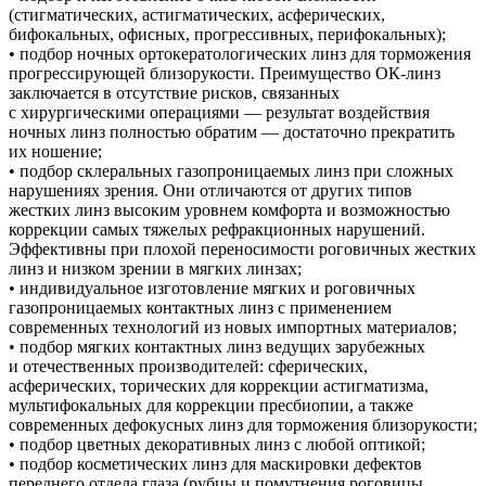
(стигматических, астигматических, асферических,
бифокальных, офисных, прогрессивных, перифокальных);
• подбор ночных ортокератологических линз для торможения
прогрессирующей близорукости. Преимущество ОК-линз
заключается в отсутствие рисков, связанных
с хирургическими операциями — результат воздействия
ночных линз полностью обратим — достаточно прекратить
их ношение;
• подбор склеральных газопроницаемых линз при сложных
нарушениях зрения. Они отличаются от других типов
жестких линз высоким уровнем комфорта и возможностью
коррекции самых тяжелых рефракционных нарушений.
Эффективны при плохой переносимости роговичных жестких
линз и низком зрении в мягких линзах;
• индивидуальное изготовление мягких и роговичных
газопроницаемых контактных линз с применением
современных технологий из новых импортных материалов;
• подбор мягких контактных линз ведущих зарубежных
и отечественных производителей: сферических,
асферических, торических для коррекции астигматизма,
мультифокальных для коррекции пресбиопии, а также
современных дефокусных линз для торможения близорукости;
• подбор цветных декоративных линз с любой оптикой;
• подбор косметических линз для маскировки дефектов
переднего отдела глаза (рубцы и помутнения роговицы,