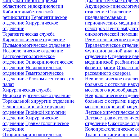
консультативного приёма
Диагностическое отделе
областного эндокринологии
Акушерско-гинекологиче
Кабинет диабетической
отделение
Отделение
ретинопатии
Терапевтическое
предварительных и
отделение
Хирургическое
периодических медицин
отделение
осмотров
Центр амбулат
Терапевтическая служба
онкологической помощи
Кардиологическое отделение
Ревматологическое отде
Пульмонологическое отделение
Терапевтическое отделе
Нефрологическое отделение
Функциональной диагно
Гастроэнтерологическое
отделение
Отделение ра
отделение
Эндокринологическое
медицинской реабилита
отделение
Неврологическое
физиотерапии
Областной
отделение
Гематологическое
рассеянного склероза
отделение c блоком асептических
Неврологическое отделе
палат
больных с острыми нар
Хирургическая служба
мозгового кровообращен
Нейрохирургическое отделение
Неврологическое отделе
Торакальной хирургии отделение
больных с острыми нар
Челюстно-лицевой хирургии
мозгового кровообращен
отделение
Гнойной хирургии
Детское хирургическое о
отделение
Хирургическое
Детское травматологичес
отделение
Травматологическое
отделение
Ожоговое отд
отделение
Колопроктологическое о
Оториноларингологическое
Трансплантации органов