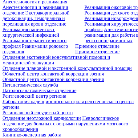
Анестезиология и реанимация
Анестезиологии и реанимации
Реанимация ожоговой т
отделение
Экстракорпоральной
Реанимация детского от
детоксикации, гемодиализа и
Реанимация новорожде
переливания крови отделение
Реанимация хирургическ
Реанимация пациентов с
профиля
Анестезиологии
хирургической инфекцией
реанимации для работы 
Реанимация терапевтического
рентгеноперационных
профиля
Реанимация родового
Приемное отделение
отделения
Приемное отделение
Отделение экстренной консультативной помощи и
медицинской эвакуации
Отделение плановой и экстренной консультативной помощи
Областной центр контактной коррекции зрения
Областной центр контактной коррекции зрения
Патанатомическая служба
Патологоанатомическое отделение
Рентгеновский центр региона
Лаборатория радиационного контроля рентгеновского центра
региона
Региональный сосудистый центр
Отделение неотложной кардиологии
Неврологическое
отделение для больных с острыми нарушениями мозгового
кровообращения
Клинико-экспертная работа