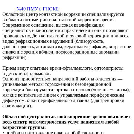
№40 ПМУ в ГНОКБ
Областной центр контактной коррекции специализируется
в области оптометрии и контактной коррекции зрения.
Современное оснащение, высокая квалификация
специалистов и многолетний практический опыт позволяют
проводить подбор контактной и очковой коррекции при всех
видах рефракционных нарушений (близорукость,
дальнозоркость, астигматизм, кератоконус, афакия, возрастное
снижение зрения вблизи, послеоперационные аномалии
рефракций).
Прием ведут опытные врачи-офтальмологи, оптометристы
и детский офтальмолог.
Одно из приоритетных направлений работы отделения —
уникальные методы торможения и безоперационной
коррекции близорукости: ортокератология («ночные» линзы),
мягкие контактные линзы с управляемым периферическим
дефокусом, очки перифокального дизайна (для тренировки
аккомодации).
Областной центр контактной коррекции зрения оказывает
весь спектр оптометрических услуг пациентам любой
возрастной группы:
• подбор и изготовление очков любой сложности