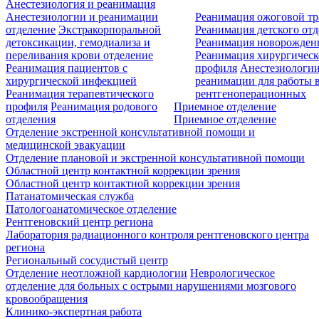
Анестезиология и реанимация
Анестезиологии и реанимации
Реанимация ожоговой т
отделение
Экстракорпоральной
Реанимация детского от
детоксикации, гемодиализа и
Реанимация новорожде
переливания крови отделение
Реанимация хирургическ
Реанимация пациентов с
профиля
Анестезиологии
хирургической инфекцией
реанимации для работы 
Реанимация терапевтического
рентгеноперационных
профиля
Реанимация родового
Приемное отделение
отделения
Приемное отделение
Отделение экстренной консультативной помощи и
медицинской эвакуации
Отделение плановой и экстренной консультативной помощи
Областной центр контактной коррекции зрения
Областной центр контактной коррекции зрения
Патанатомическая служба
Патологоанатомическое отделение
Рентгеновский центр региона
Лаборатория радиационного контроля рентгеновского центра
региона
Региональный сосудистый центр
Отделение неотложной кардиологии
Неврологическое
отделение для больных с острыми нарушениями мозгового
кровообращения
Клинико-экспертная работа