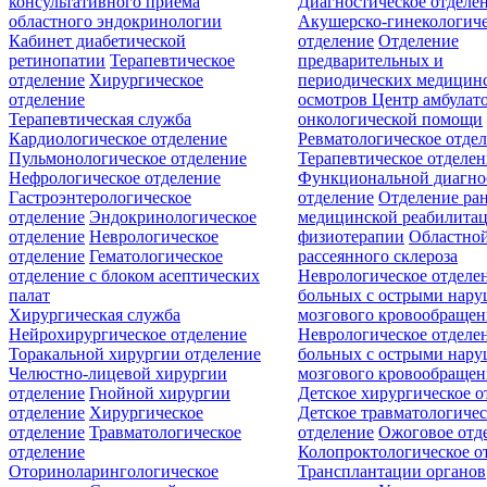
консультативного приёма
Диагностическое отделе
областного эндокринологии
Акушерско-гинекологиче
Кабинет диабетической
отделение
Отделение
ретинопатии
Терапевтическое
предварительных и
отделение
Хирургическое
периодических медицин
отделение
осмотров
Центр амбулат
Терапевтическая служба
онкологической помощи
Кардиологическое отделение
Ревматологическое отде
Пульмонологическое отделение
Терапевтическое отделе
Нефрологическое отделение
Функциональной диагно
Гастроэнтерологическое
отделение
Отделение ра
отделение
Эндокринологическое
медицинской реабилита
отделение
Неврологическое
физиотерапии
Областной
отделение
Гематологическое
рассеянного склероза
отделение c блоком асептических
Неврологическое отделе
палат
больных с острыми нар
Хирургическая служба
мозгового кровообращен
Нейрохирургическое отделение
Неврологическое отделе
Торакальной хирургии отделение
больных с острыми нар
Челюстно-лицевой хирургии
мозгового кровообращен
отделение
Гнойной хирургии
Детское хирургическое о
отделение
Хирургическое
Детское травматологичес
отделение
Травматологическое
отделение
Ожоговое отд
отделение
Колопроктологическое о
Оториноларингологическое
Трансплантации органов