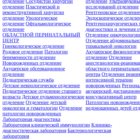
отделение
Сосудистой хирургии
отделение
Ультразвуков
отделение
Пластической и
исследований отделение
реконструктивной хирургии
Рентгеновское отделени
отделение
Урологическое
Эндоскопическое отделе
отделение
Офтальмологическое
Рентгенохирургических 
отделение
диагностики и лечения о
ОБЛАСТНОЙ ПЕРИНАТАЛЬНЫЙ
Отделение онкоурологи
ЦЕНТР
Отделение абдоминальн
Гинекологическое отделение
торакальной онкологии
Родовое отделение
Патологии
Акушерское физиологич
беременности отделение
отделение
Отделение
Новорожденных отделение
анестезиологии-реанима
Акушерское обсервационное
областного перинатальн
отделение
центра
Отделение реани
Педиатрическая служба
интенсивной терапии
Детское неврологическое отделение
новорожденных
Регион
Педиатрическое отделение старшего
акушерский дистанцион
возраста
Детское пульмонологическое
консультативный центр
отделение
Отделение детской
Патологии новорожденн
онкологии и гематологии
Отделение
недоношенных детей отд
патологии новорожденных
Лабораторная диагностика
Лаборатория клинической иммунологии
Клинико-
диагностическая лаборатория
Бактериологическая
лаборатория