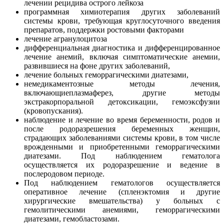
лечении рецидива острого лейкоза
программная химиотерапия других заболеваний
системы крови, требующая круглосуточного введения
препаратов, поддержки ростовыми факторами
лечение агранулоцитоза
дифференциальная диагностика и дифференцированное
лечение анемий, включая симптоматические анемии,
развившиеся на фоне других заболеваний,
лечение больных геморрагическими диатезами,
немедикаментозные методы лечения,
включающиеплазмаферез, другие методы
экстракорпоральной детоксикации, гемоэксфузии
(кровопускания).
наблюдение и лечение во время беременности, родов и
после родоразрешения беременных женщин,
страдающих заболеваниями системы крови, в том числе
врожденными и приобретенными геморрагическими
диатезами. Под наблюдением гематолога
осуществляется их родоразрешение и ведение в
послеродовом периоде.
Под наблюдением гематологов осуществляется
оперативное лечение (спленэктомия и другие
хирургические вмешательства) у больных с
гемолитическими анемиями, геморрагическими
диатезами, гемобластозами.