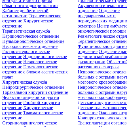
консультативного приёма
Диагностическое отделе
областного эндокринологии
Акушерско-гинекологиче
Кабинет диабетической
отделение
Отделение
ретинопатии
Терапевтическое
предварительных и
отделение
Хирургическое
периодических медицин
отделение
осмотров
Центр амбулат
Терапевтическая служба
онкологической помощи
Кардиологическое отделение
Ревматологическое отде
Пульмонологическое отделение
Терапевтическое отделе
Нефрологическое отделение
Функциональной диагно
Гастроэнтерологическое
отделение
Отделение ра
отделение
Эндокринологическое
медицинской реабилита
отделение
Неврологическое
физиотерапии
Областной
отделение
Гематологическое
рассеянного склероза
отделение c блоком асептических
Неврологическое отделе
палат
больных с острыми нар
Хирургическая служба
мозгового кровообращен
Нейрохирургическое отделение
Неврологическое отделе
Торакальной хирургии отделение
больных с острыми нар
Челюстно-лицевой хирургии
мозгового кровообращен
отделение
Гнойной хирургии
Детское хирургическое о
отделение
Хирургическое
Детское травматологичес
отделение
Травматологическое
отделение
Ожоговое отд
отделение
Колопроктологическое о
Оториноларингологическое
Трансплантации органов