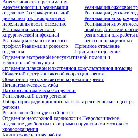
Анестезиология и реанимация
Анестезиологии и реанимации
Реанимация ожоговой т
отделение
Экстракорпоральной
Реанимация детского от
детоксикации, гемодиализа и
Реанимация новорожде
переливания крови отделение
Реанимация хирургическ
Реанимация пациентов с
профиля
Анестезиологии
хирургической инфекцией
реанимации для работы 
Реанимация терапевтического
рентгеноперационных
профиля
Реанимация родового
Приемное отделение
отделения
Приемное отделение
Отделение экстренной консультативной помощи и
медицинской эвакуации
Отделение плановой и экстренной консультативной помощи
Областной центр контактной коррекции зрения
Областной центр контактной коррекции зрения
Патанатомическая служба
Патологоанатомическое отделение
Рентгеновский центр региона
Лаборатория радиационного контроля рентгеновского центра
региона
Региональный сосудистый центр
Отделение неотложной кардиологии
Неврологическое
отделение для больных с острыми нарушениями мозгового
кровообращения
Клинико-экспертная работа