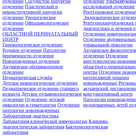
отделение
Сосудистой хирургии
отделение
Ультразвуков
отделение
Пластической и
исследований отделение
реконструктивной хирургии
Рентгеновское отделени
отделение
Урологическое
Эндоскопическое отделе
отделение
Офтальмологическое
Рентгенохирургических 
отделение
диагностики и лечения о
ОБЛАСТНОЙ ПЕРИНАТАЛЬНЫЙ
Отделение онкоурологи
ЦЕНТР
Отделение абдоминальн
Гинекологическое отделение
торакальной онкологии
Родовое отделение
Патологии
Акушерское физиологич
беременности отделение
отделение
Отделение
Новорожденных отделение
анестезиологии-реанима
Акушерское обсервационное
областного перинатальн
отделение
центра
Отделение реани
Педиатрическая служба
интенсивной терапии
Детское неврологическое отделение
новорожденных
Регион
Педиатрическое отделение старшего
акушерский дистанцион
возраста
Детское пульмонологическое
консультативный центр
отделение
Отделение детской
Патологии новорожденн
онкологии и гематологии
Отделение
недоношенных детей отд
патологии новорожденных
Лабораторная диагностика
Лаборатория клинической иммунологии
Клинико-
диагностическая лаборатория
Бактериологическая
лаборатория